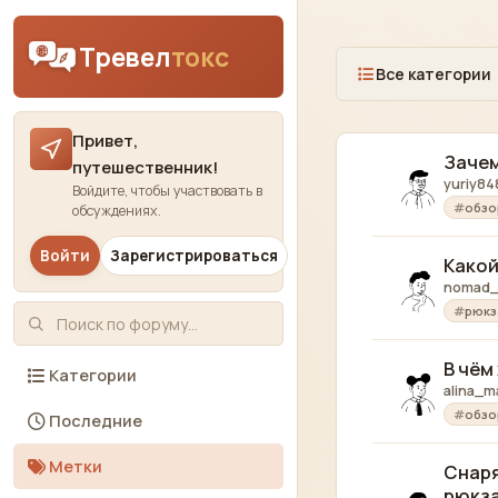
Skip to content
Тревел
токс
Все категории
Привет,
Зачем
путешественник!
yuriy84
Войдите, чтобы участвовать в
обзо
обсуждениях.
Войти
Зарегистрироваться
Какой
nomad_
рюкз
В чём
Категории
alina_m
обзо
Последние
Метки
Снаря
рюкза