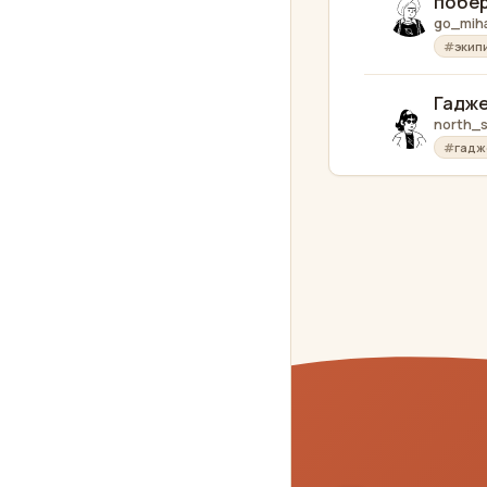
побе
go_miha
экип
Гадже
north_s
гадж