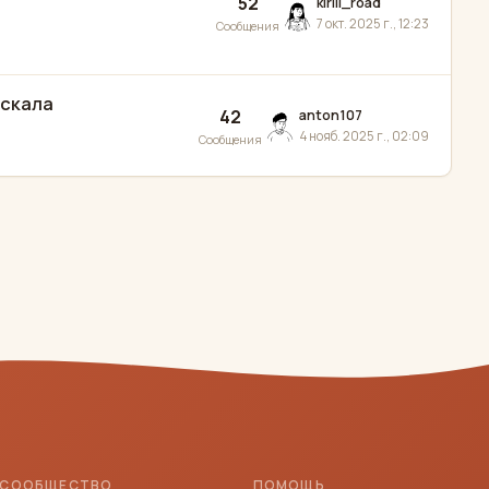
52
kirill_road
7 окт. 2025 г., 12:23
Сообщения
аскала
42
anton107
4 нояб. 2025 г., 02:09
Сообщения
СООБЩЕСТВО
ПОМОЩЬ