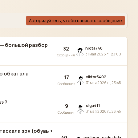
Авторизуйтесь, чтобы написать сообщение
) — большой разбор
32
nikita746
31 мая 2026 г., 23:00
Сообщения
то обкатала
17
viktor5402
31 мая 2026 г., 23:45
Сообщения
ки?
9
olga411
31 мая 2026 г., 23:45
Сообщения
таскала зря (обувь +
40
explorer_nadezhda