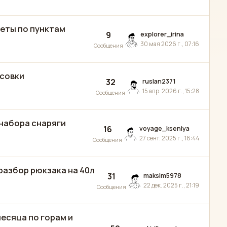
жеты по пунктам
9
explorer_irina
30 мая 2026 г., 07:16
Сообщения
ссовки
32
ruslan2371
15 апр. 2026 г., 15:28
Сообщения
 набора снаряги
16
voyage_kseniya
27 сент. 2025 г., 16:44
Сообщения
 разбор рюкзака на 40л
31
maksim5978
22 дек. 2025 г., 21:19
Сообщения
месяца по горам и