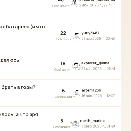
2 июн. 2026 г., 22:31
Сообщения
ых батареек (и что
22
yuriy8487
31 мая 2026 г., 23:45
Сообщения
, делюсь
18
explorer_galina
25 мая 2026 г., 08:41
Сообщения
 брать в горы?
6
artem1236
16 янв. 2026 г., 12:07
Сообщения
лось, а что зря
5
north_marina
13 февр. 2026 г., 01:48
Сообщения