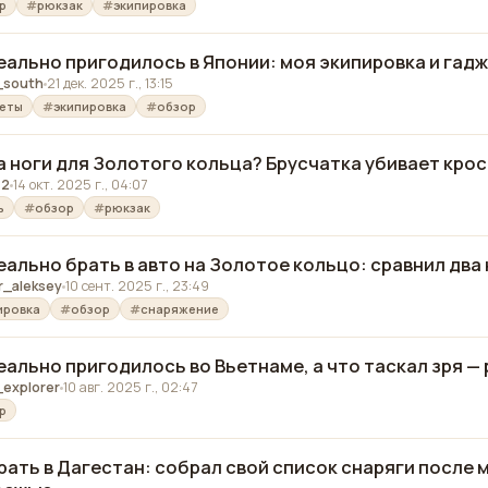
р
рюкзак
экипировка
еально пригодилось в Японии: моя экипировка и гад
_south
21 дек. 2025 г., 13:15
еты
экипировка
обзор
а ноги для Золотого кольца? Брусчатка убивает кро
42
14 окт. 2025 г., 04:07
ь
обзор
рюкзак
еально брать в авто на Золотое кольцо: сравнил два
r_aleksey
10 сент. 2025 г., 23:49
ировка
обзор
снаряжение
еально пригодилось во Вьетнаме, а что таскал зря —
explorer
10 авг. 2025 г., 02:47
р
рать в Дагестан: собрал свой список снаряги после 