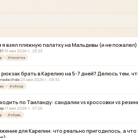
 я взял пляжную палатку на Мальдивы (и не пожалел
87
31 мая 2026 г., 23:23
р
палатка
 рюкзак брать в Карелию на 5-7 дней? Делюсь тем, ч
nadezhda
23 мая 2026 г., 09:34
ак
обзор
 ходить по Таиланду: сандалии vs кроссовки vs резин
ap
17 мая 2026 г., 07:26
р
обувь
жение для Карелии: что реально пригодилось, а что 
к)