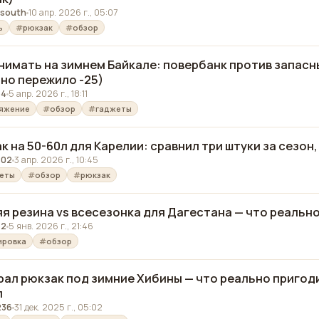
_south
10 апр. 2026 г., 05:07
ь
рюкзак
обзор
нимать на зимнем Байкале: повербанк против запасн
но пережило -25)
54
5 апр. 2026 г., 18:11
яжение
обзор
гаджеты
к на 50-60л для Карелии: сравнил три штуки за сезон
402
3 апр. 2026 г., 10:45
еты
обзор
рюкзак
я резина vs всесезонка для Дагестана — что реально
42
5 янв. 2026 г., 21:46
ировка
обзор
ал рюкзак под зимние Хибины — что реально пригоди
л
236
31 дек. 2025 г., 05:02