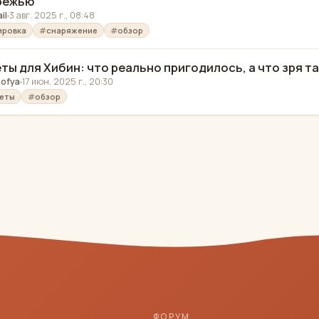
режью
il
3 авг. 2025 г., 08:48
ировка
снаряжение
обзор
ты для Хибин: что реально пригодилось, а что зря т
ofya
17 июн. 2025 г., 20:30
еты
обзор
ФОРУМ