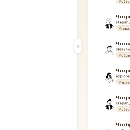
обзо
Что р
stepan
гадж
Что н
olga24
обув
Что р
explore
экип
Что р
stepan_
обзо
Что б