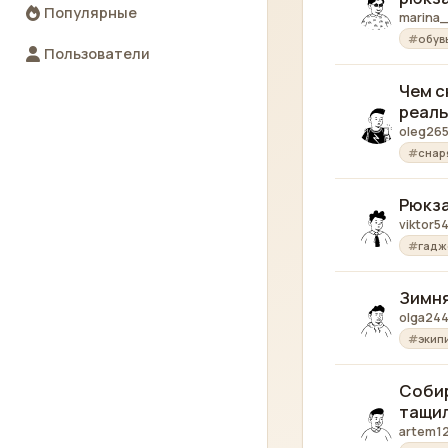
Популярные
marina
обув
Пользователи
Чем с
реаль
oleg26
снар
Рюкза
viktor5
гадж
Зимня
olga24
экип
Собир
тащи
artem1