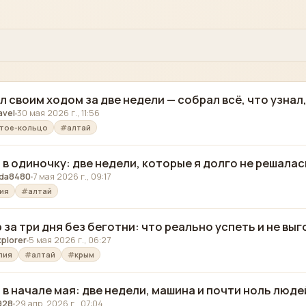
л своим ходом за две недели — собрал всё, что узнал,
avel
30 мая 2026 г., 11:56
тое-кольцо
алтай
 в одиночку: две недели, которые я долго не решала
da8480
7 мая 2026 г., 09:17
ия
алтай
 за три дня без беготни: что реально успеть и не вы
xplorer
5 мая 2026 г., 06:27
лия
алтай
крым
 в начале мая: две недели, машина и почти ноль люде
928
29 апр. 2026 г., 07:04