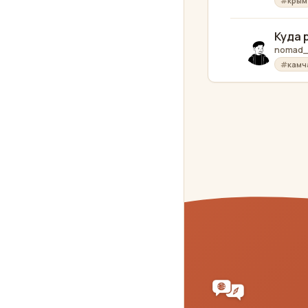
крым
Куда 
nomad_
камч