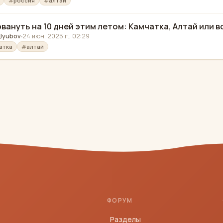
россия
алтай
рвануть на 10 дней этим летом: Камчатка, Алтай или 
lyubov
24 июн. 2025 г., 02:29
атка
алтай
ФОРУМ
Разделы