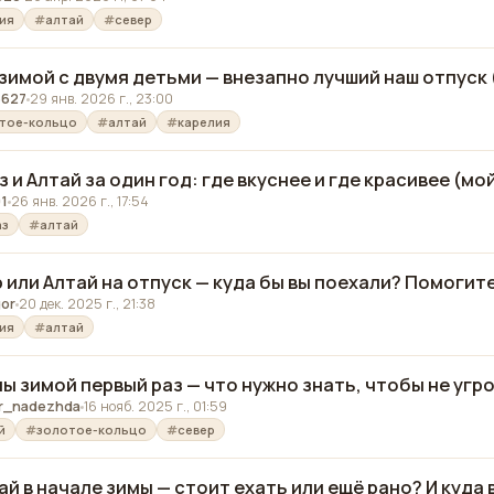
ия
алтай
север
зимой с двумя детьми — внезапно лучший наш отпуск 
5627
29 янв. 2026 г., 23:00
тое-кольцо
алтай
карелия
з и Алтай за один год: где вкуснее и где красивее (м
1
26 янв. 2026 г., 17:54
аз
алтай
 или Алтай на отпуск — куда бы вы поехали? Помогит
or
20 дек. 2025 г., 21:38
ия
алтай
ы зимой первый раз — что нужно знать, чтобы не угр
er_nadezhda
16 нояб. 2025 г., 01:59
й
золотое-кольцо
север
й в начале зимы — стоит ехать или ещё рано? И куда