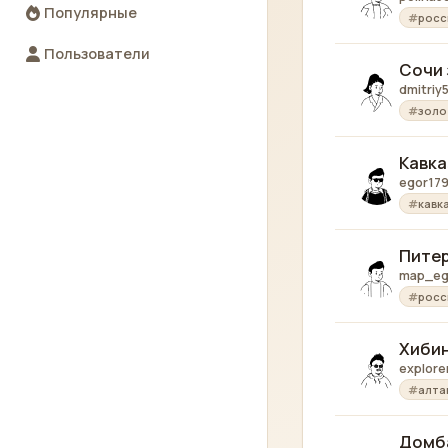
Популярные
росс
Пользователи
Сочи 
dmitriy
золо
Кавка
egor179
кавк
Питер
map_eg
росс
Хибин
explor
алта
Домба