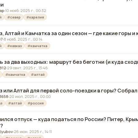
ми
ap
10 нояб. 2025 г., 00:32
й
север
карелия
з, Алтай и Камчатка за один сезон — где какие горы и
07
8 нояб. 2025 г., 00:14
й
кавказ
камчатка
ь за два выходных: маршрут без беготни (и куда схо
812
29 сент. 2025 г., 13:46
камчатка
алтай
з или Алтай для первой соло-поездки в горы? Собрал
3658
20 июл. 2025 г., 00:00
аз
алтай
россия
ился отпуск — куда податься по России? Питер, Кры
й?
lyubov
26 июн. 2025 г., 14:11