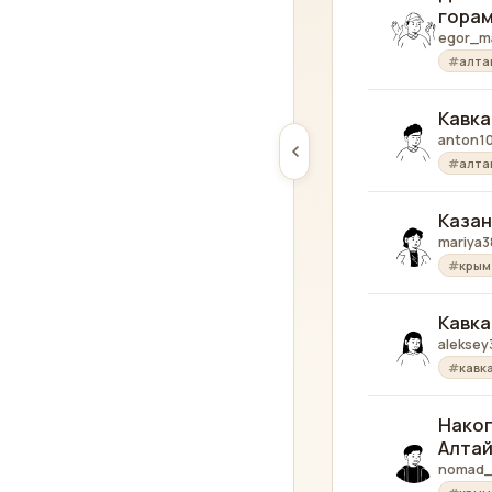
гора
egor_m
алта
Кавка
anton1
алта
Казан
mariya3
крым
Кавка
aleksey
кавк
Накоп
Алта
nomad_