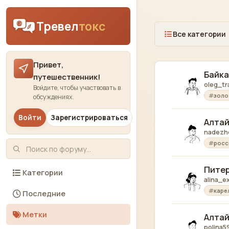
Skip to content
Тревел
токс
Все категории
Привет,
Байка
путешественник!
oleg_tr
Войдите, чтобы участвовать в
золо
обсуждениях.
Войти
Зарегистрироваться
Алтай
nadezh
росс
Питер
Категории
alina_e
каре
Последние
Метки
Алтай
polina5