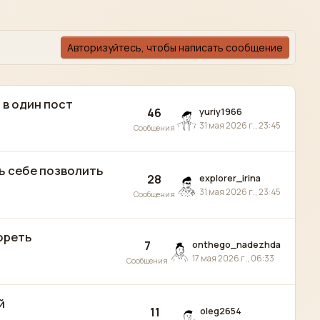
Авторизуйтесь, чтобы написать сообщение
 в один пост
46
yuriy1966
31 мая 2026 г., 23:45
Сообщения
сь себе позволить
28
explorer_irina
31 мая 2026 г., 23:45
Сообщения
гореть
7
onthego_nadezhda
17 мая 2026 г., 06:33
Сообщения
й
11
oleg2654