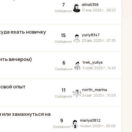
7
alina5356
17 янв. 2026 г., 08:23
Сообщения
 куда ехать новичку
15
yuriy8347
23 дек. 2025 г., 07:35
Сообщения
дить вечером)
6
trek_yuliya
5 нояб. 2025 г., 14:43
Сообщения
 свой опыт
11
north_marina
24 авг. 2025 г., 10:29
Сообщения
м или замахнуться на
9
mariya3812
14 сент. 2025 г., 05:06
Сообщения