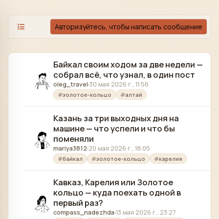
Skip to content
Авторизуйтесь, чтобы написать сообщение
Байкал своим ходом за две недели —
собрал всё, что узнал, в один пост
oleg_travel
30 мая 2026 г., 11:56
золотое-кольцо
алтай
Казань за три выходных дня на
машине — что успели и что бы
поменяли
mariya3812
20 мая 2026 г., 18:05
байкал
золотое-кольцо
карелия
Кавказ, Карелия или Золотое
кольцо — куда поехать одной в
первый раз?
compass_nadezhda
13 мая 2026 г., 23:27