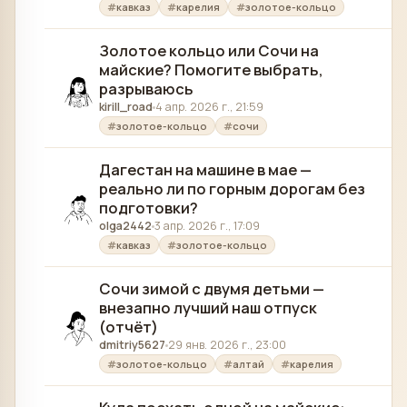
кавказ
карелия
золотое-кольцо
Золотое кольцо или Сочи на
майские? Помогите выбрать,
разрываюсь
kirill_road
4 апр. 2026 г., 21:59
золотое-кольцо
сочи
Дагестан на машине в мае —
реально ли по горным дорогам без
подготовки?
olga2442
3 апр. 2026 г., 17:09
кавказ
золотое-кольцо
Сочи зимой с двумя детьми —
внезапно лучший наш отпуск
(отчёт)
dmitriy5627
29 янв. 2026 г., 23:00
золотое-кольцо
алтай
карелия