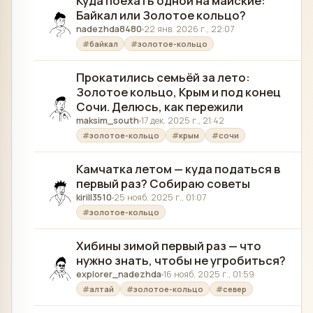
Куда поехать одной на майские:
Байкал или Золотое кольцо?
nadezhda8480
22 янв. 2026 г., 22:07
байкал
золотое-кольцо
Прокатились семьёй за лето:
Золотое кольцо, Крым и под конец
Сочи. Делюсь, как пережили
maksim_south
17 дек. 2025 г., 21:42
золотое-кольцо
крым
сочи
Камчатка летом — куда податься в
первый раз? Собираю советы
kirill3510
25 нояб. 2025 г., 01:07
золотое-кольцо
Хибины зимой первый раз — что
нужно знать, чтобы не угробиться?
explorer_nadezhda
16 нояб. 2025 г., 01:59
алтай
золотое-кольцо
север