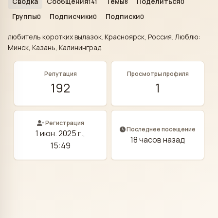
Сводка
Сообщения
Темы
Поделиться
141
8
0
Группы
Подписчики
Подписки
0
0
0
любитель коротких вылазок. Красноярск, Россия. Люблю:
Минск, Казань, Калининград.
Репутация
Просмотры профиля
192
1
Регистрация
Последнее посещение
1 июн. 2025 г.,
18 часов назад
15:49