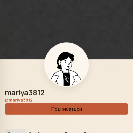
Skip to content
mariya3812
@mariya3812
Подписаться