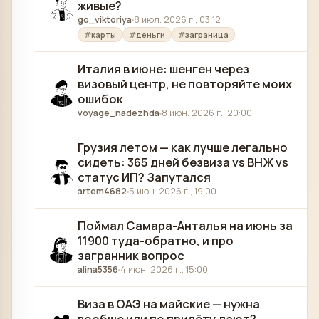
живые?
go_viktoriya
8 июл. 2026 г., 03:12
карты
деньги
заграница
Италия в июне: шенген через
визовый центр, не повторяйте моих
ошибок
voyage_nadezhda
8 июн. 2026 г., 20:00
Грузия летом — как лучше легально
сидеть: 365 дней безвиза vs ВНЖ vs
статус ИП? Запутался
artem4682
5 июн. 2026 г., 19:00
Поймал Самара-Анталья на июнь за
11900 туда-обратно, и про
загранник вопрос
alina5356
4 июн. 2026 г., 15:00
Виза в ОАЭ на майские — нужна
вообще или по прилёту дают?