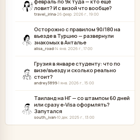
февраль по 9к туда — кто ещё
ловит? И с визой что вообще?
travel_irina
26 февр. 2026 г., 19:00
Осторожно с правилом 90/180 на
въезде в Турцию — развернули
знакомых в Анталье
alisa_road
14 янв. 2026 г., 17:00
Грузия в январе студенту: что по
визе/въезду и сколько реально
стоит?
andrey3899
1 янв. 2026 г., 15:00
Таиланд на НГ — со штампом 60 дней
или сразу e-Visa оформлять?
Запутался
south_ivan
10 дек. 2025 г., 13:00