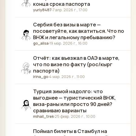
конца срока паспорта
yuriy8487
7 апр. 2026 г., 17:00
Сербия без визы в марте —
посоветуйте, как вкатиться. Что по
ВНЖ и легальному пребыванию?
go_alisa
19 мар. 2026 г., 16:00
Отчёт: как въезжал в ОАЭ в марте,
что по визе по факту (рос/кырг
паспорта)
irina_go
4 мар. 2026 г., 11:00
Турция зимой надолго: что
выгоднее — туристический ВНЖ,
виза-раны или просто 90 дней?
сравниваю варианты
mihail_trek
25 февр. 2026 г., 10:00
Поймал билеты в Стамбул на