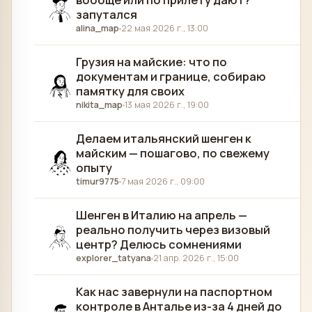
запутался
alina_map
22 мая 2026 г., 13:00
Грузия на майские: что по
документам и границе, собираю
памятку для своих
nikita_map
13 мая 2026 г., 19:00
Делаем итальянский шенген к
майским — пошагово, по свежему
опыту
timur9775
7 мая 2026 г., 09:00
Шенген в Италию на апрель —
реально получить через визовый
центр? Делюсь сомнениями
explorer_tatyana
21 апр. 2026 г., 15:00
Как нас завернули на паспортном
контроле в Анталье из-за 4 дней до