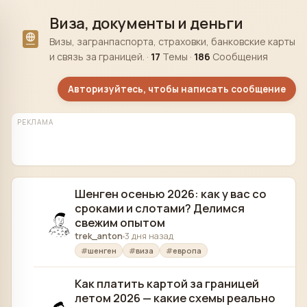
Skip to content
Виза, документы и деньги
Визы, загранпаспорта, страховки, банковские карты
и связь за границей. ·
17
Темы ·
186
Сообщения
Авторизуйтесь, чтобы написать сообщение
РЕКЛАМА
Шенген осенью 2026: как у вас со
сроками и слотами? Делимся
свежим опытом
trek_anton
3 дня назад
шенген
виза
европа
Как платить картой за границей
летом 2026 — какие схемы реально