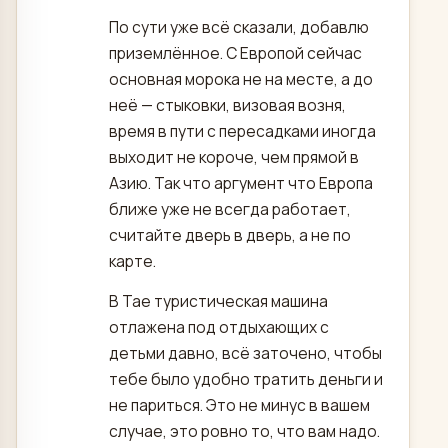
По сути уже всё сказали, добавлю
приземлённое. С Европой сейчас
основная морока не на месте, а до
неё — стыковки, визовая возня,
время в пути с пересадками иногда
выходит не короче, чем прямой в
Азию. Так что аргумент что Европа
ближе уже не всегда работает,
считайте дверь в дверь, а не по
карте.
В Тае туристическая машина
отлажена под отдыхающих с
детьми давно, всё заточено, чтобы
тебе было удобно тратить деньги и
не париться. Это не минус в вашем
случае, это ровно то, что вам надо.