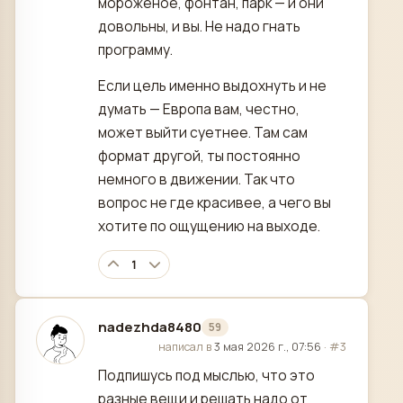
мороженое, фонтан, парк — и они
довольны, и вы. Не надо гнать
программу.
Если цель именно выдохнуть и не
думать — Европа вам, честно,
может выйти суетнее. Там сам
формат другой, ты постоянно
немного в движении. Так что
вопрос не где красивее, а чего вы
хотите по ощущению на выходе.
1
nadezhda8480
59
отредактировано
написал в
3 мая 2026 г., 07:56
·
#3
Подпишусь под мыслью, что это
разные вещи и решать надо от