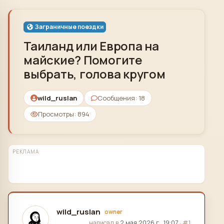
Skip to content
Заграничные поездки
Таиланд или Европа на
майские? Помогите
выбрать, голова кругом
wild_ruslan
Сообщения: 18
Просмотры: 894
РЕКЛАМА
wild_ruslan
owner
отредактировано
написал в
2 мая 2026 г., 19:07
·
#1