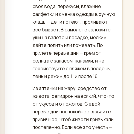
своя вода, перекусы, влажные
салфетки и сменка одежды в ручную
кладь — дети потеют, проливают,
всё бывает. В самолёте заложите
уши на взлёте и посадке, мелким
дайте попить или пожевать. По
прилёте первые дни — крем от
солнца с запасом, панамки, и не
геройствуйте с пляжем в полдень,
тень и режим до 11 и после 16.
Из аптечки на жару: средство от
живота, регидрон на всякий, что-то
от укусов и от ожогов. С едой
первые дни поспокойнее, давайте
привычное, чтоб животы привыкали
постепенно. Если всё это учесть —