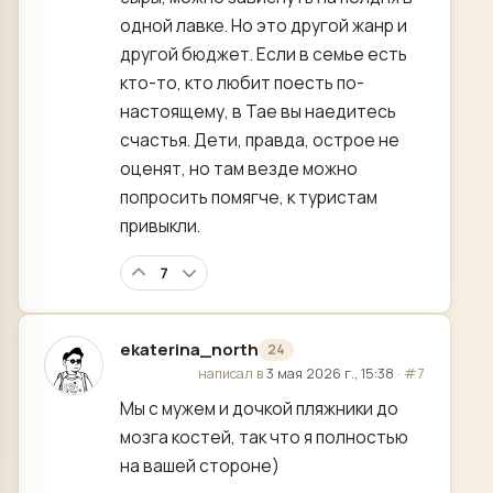
одной лавке. Но это другой жанр и
другой бюджет. Если в семье есть
кто-то, кто любит поесть по-
настоящему, в Тае вы наедитесь
счастья. Дети, правда, острое не
оценят, но там везде можно
попросить помягче, к туристам
привыкли.
7
ekaterina_north
24
отредактировано
написал в
3 мая 2026 г., 15:38
·
#7
Мы с мужем и дочкой пляжники до
мозга костей, так что я полностью
на вашей стороне)