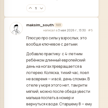
1
maksim_south
103
отредактировано
написал в
3 мая 2026 г., 13:30
·
#5
Плюсую про силы у взрослых, это
вообще ключевое с детьми.
Добавлю практику: с 4-летним
ребёнком длинный европейский
день на ногах превращается в
лотерею. Коляска, тихий час, поел
не вовремя — и всё, день сломан. В
отеле у моря этого нет, там ритм
мягкий, можно после обеда увести
малыша поспать в номер и
вернуться к воде. Старшему 8 — ему