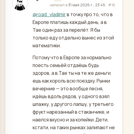
отредактировано
написал в
31 мая 2026 г., 23:45
·
#16
@
road_vladimir
в точку про то, что в
Европе платишь каждый день, а в
Тае один раз за перелёт. Я бы
только еду отдельно вынес из этой
математики.
Потому что в Европе за нормально
поесть семьёй отдаёшь будь
здоров, а в Тае ты на те же деньги
ешь как король всю поездку. Рынки
вечерние — это вообще песня,
идёшь вдоль рядов, у одного взял
шпажку, у другого лапшу, у третьего
фрукт нарезанный в стаканчике, и
наелся вкусно и за копейки. Дети,
кстати, на таких рынках залипают не