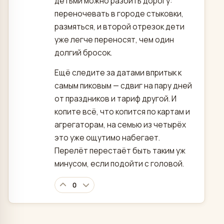
детьми можно разбить дорогу:
переночевать в городе стыковки,
размяться, и второй отрезок дети
уже легче переносят, чем один
долгий бросок.
Ещё следите за датами впритык к
самым пиковым — сдвиг на пару дней
от праздников и тариф другой. И
копите всё, что копится по картам и
агрегаторам, на семью из четырёх
это уже ощутимо набегает.
Перелёт перестаёт быть таким уж
минусом, если подойти с головой.
0