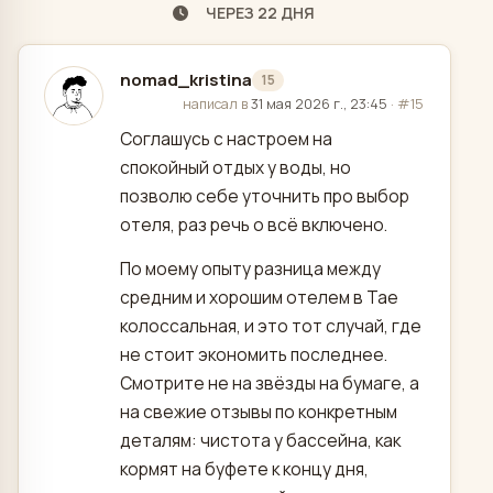
ЧЕРЕЗ 22 ДНЯ
nomad_kristina
15
отредактировано
написал в
31 мая 2026 г., 23:45
·
#15
Соглашусь с настроем на
спокойный отдых у воды, но
позволю себе уточнить про выбор
отеля, раз речь о всё включено.
По моему опыту разница между
средним и хорошим отелем в Тае
колоссальная, и это тот случай, где
не стоит экономить последнее.
Смотрите не на звёзды на бумаге, а
на свежие отзывы по конкретным
деталям: чистота у бассейна, как
кормят на буфете к концу дня,