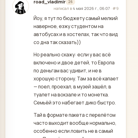
road_vladimir
26
отредактировано
написал в
4 мая 2026 г., 06:07
·
#9
Йоу, я тут по бюджету самый мелкий
наверное, езжу студентом на
автобусах и в хостелах, так что вид
со дна так сказать))
Но реально скажу: если у вас всё
включено и двое детей, то Европа
по деньгам вас удивит, и не в
хорошую сторону. Там за всё капает
— поел, проехал, в музей зашёл, в
туалет на вокзале и то монетка.
Семьёй это набегает дико быстро.
Тай в формате пакета с перелётом
часто выходит вообще нормально,
особенно если ловить не в самый