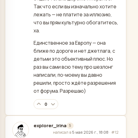
Так что если вы изначально хотите
лежать — не платите за иллюзию,
что вы прям культурно обогатитесь,
ха.
Единственное за Европу — она
ближе по дороге и нет джетлага, с
детьми это объективный плюс. Но
раз вы сами всю тему про шезлонг
написали, по-моему вы давно
решили, просто ждёте разрешения
от форума. Разрешаю)
0
explorer_irina
5
отредактировано
написал в
5 мая 2026 г., 18:08
·
#12