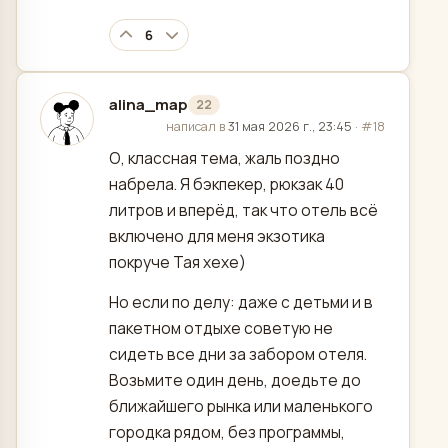
6
alina_map
22
отредактировано
написал в
31 мая 2026 г., 23:45
·
#18
О, классная тема, жаль поздно
набрела. Я бэкпекер, рюкзак 40
литров и вперёд, так что отель всё
включено для меня экзотика
покруче Тая хехе)
Но если по делу: даже с детьми и в
пакетном отдыхе советую не
сидеть все дни за забором отеля.
Возьмите один день, доедьте до
ближайшего рынка или маленького
городка рядом, без программы,