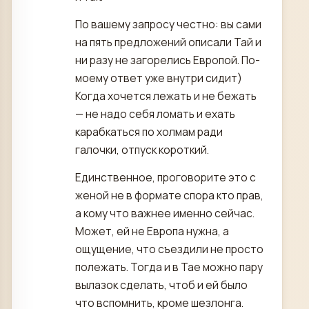
По вашему запросу честно: вы сами
на пять предложений описали Тай и
ни разу не загорелись Европой. По-
моему ответ уже внутри сидит)
Когда хочется лежать и не бежать
— не надо себя ломать и ехать
карабкаться по холмам ради
галочки, отпуск короткий.
Единственное, проговорите это с
женой не в формате спора кто прав,
а кому что важнее именно сейчас.
Может, ей не Европа нужна, а
ощущение, что съездили не просто
полежать. Тогда и в Тае можно пару
вылазок сделать, чтоб и ей было
что вспомнить, кроме шезлонга.