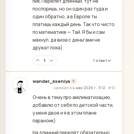
пик. Перелёт длинный, тут не
поспоришь, но он один раз туда и
один обратно, а в Европе ты
платишь каждый день. Так что чисто
по математике — Тай. Я бы и сам
махнул, да виза с деньгами не
дружат пока)
1
1 ответ
wander_kseniya
9
отредактировано
написал в
4 мая 2026 г., 11:12
·
#10
Очень в тему про акклиматизацию,
добавлю от себя по детской части,
у меня двое и я в этом плане
параноик)
На длинный перелёт обязательно