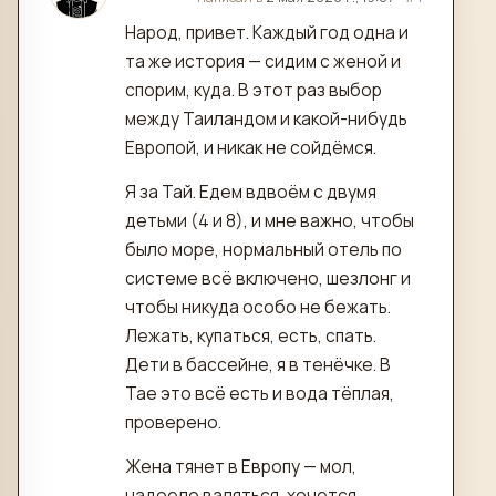
Народ, привет. Каждый год одна и
та же история — сидим с женой и
спорим, куда. В этот раз выбор
между Таиландом и какой-нибудь
Европой, и никак не сойдёмся.
Я за Тай. Едем вдвоём с двумя
детьми (4 и 8), и мне важно, чтобы
было море, нормальный отель по
системе всё включено, шезлонг и
чтобы никуда особо не бежать.
Лежать, купаться, есть, спать.
Дети в бассейне, я в тенёчке. В
Тае это всё есть и вода тёплая,
проверено.
Жена тянет в Европу — мол,
надоело валяться, хочется