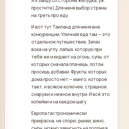
А я зайду со стороны желудка, уж
простите) Для меня выбор страны
на треть про еду.
И вот тут Таиланд для меня вне
конкуренции. Уличная еда там — это
отдельное путешествие. Запах
вока на углу, лапша, которую при
тебе же и кидают на огонь, супы, от
которых сначала плачешь, потом
просишь добавки. Фрукты, которых
дома просто нет — манго, которое
тает, и всякое колючее, страшное
снаружи и нежное внутри. И всё это
копейки и на каждом шагу.
Европа гастрономически
прекрасна, не спорю, рынки, вино,
сыры, можно зависнуть на полдня в