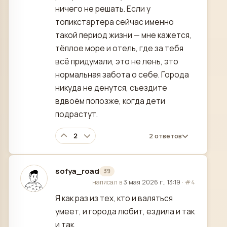
ничего не решать. Если у
топикстартера сейчас именно
такой период жизни — мне кажется,
тёплое море и отель, где за тебя
всё придумали, это не лень, это
нормальная забота о себе. Города
никуда не денутся, съездите
вдвоём попозже, когда дети
подрастут.
2
2 ответов
sofya_road
39
отредактировано
написал в
3 мая 2026 г., 13:19
·
#4
Я как раз из тех, кто и валяться
умеет, и города любит, ездила и так
и так.