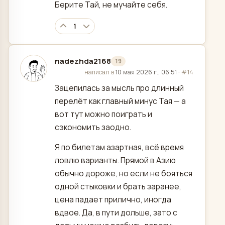
Берите Тай, не мучайте себя.
1
nadezhda2168
19
отредактировано
написал в
10 мая 2026 г., 06:51
·
#14
Зацепилась за мысль про длинный
перелёт как главный минус Тая — а
вот тут можно поиграть и
сэкономить заодно.
Я по билетам азартная, всё время
ловлю варианты. Прямой в Азию
обычно дороже, но если не бояться
одной стыковки и брать заранее,
цена падает прилично, иногда
вдвое. Да, в пути дольше, зато с