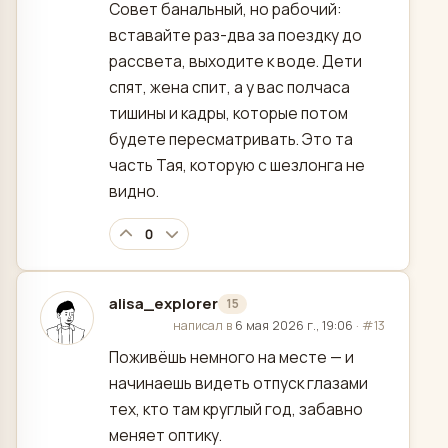
Совет банальный, но рабочий:
вставайте раз-два за поездку до
рассвета, выходите к воде. Дети
спят, жена спит, а у вас полчаса
тишины и кадры, которые потом
будете пересматривать. Это та
часть Тая, которую с шезлонга не
видно.
0
alisa_explorer
15
отредактировано
написал в
6 мая 2026 г., 19:06
·
#13
Поживёшь немного на месте — и
начинаешь видеть отпуск глазами
тех, кто там круглый год, забавно
меняет оптику.