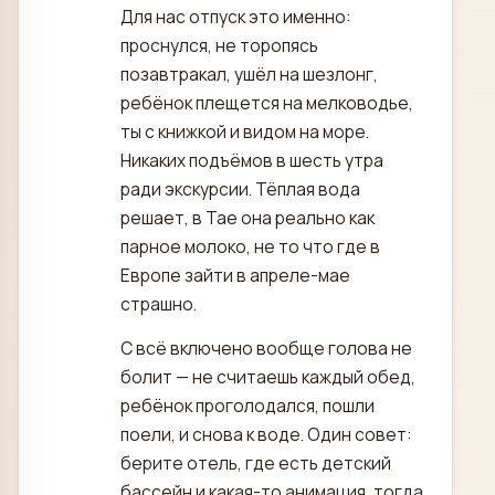
Для нас отпуск это именно:
проснулся, не торопясь
позавтракал, ушёл на шезлонг,
ребёнок плещется на мелководье,
ты с книжкой и видом на море.
Никаких подъёмов в шесть утра
ради экскурсии. Тёплая вода
решает, в Тае она реально как
парное молоко, не то что где в
Европе зайти в апреле-мае
страшно.
С всё включено вообще голова не
болит — не считаешь каждый обед,
ребёнок проголодался, пошли
поели, и снова к воде. Один совет:
берите отель, где есть детский
бассейн и какая-то анимация, тогда