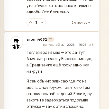
у вас будет хоть полчаса в тишине
вдвоём. Это бесценно.
3
2 ответов
artem4682
27
отредактировано
написал в
3 мая 2026 г., 16:25
·
#8
Тёплая вода в мае — это да, тут
Азия выигрывает у Европы вчистую,
в Средиземке ещё прохладно, как
ни крути.
Я сам обычно зависаю где-то на
месяц с ноутбуком, так что по Таю
накопилось наблюдений. Если вдруг
захотите задержаться подольше
отпуска — там с этим спокойно,