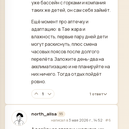
уже бассейн с горками и компания
таких же детей, он сам себя займёт.
Ещё момент про аптечку и
адаптацию: в Тае жара и
влажность, первые пару дней дети
могут раскиснуть, плюс смена
часовых поясов после долгого
перелёта. Заложите день-два на
акклиматизацию и не планируйте на
них ничего. Тогда отдых пойдёт
ровно.
1
1 ответ
north_alisa
95
отредактировано
написал в
3 мая 2026 г., 14:52
·
#6