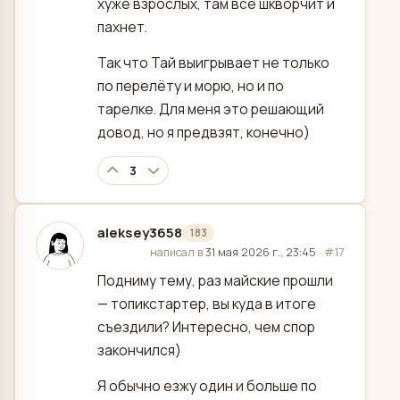
хуже взрослых, там всё шкворчит и
пахнет.
Так что Тай выигрывает не только
по перелёту и морю, но и по
тарелке. Для меня это решающий
довод, но я предвзят, конечно)
3
aleksey3658
183
отредактировано
написал в
31 мая 2026 г., 23:45
·
#17
Подниму тему, раз майские прошли
— топикстартер, вы куда в итоге
съездили? Интересно, чем спор
закончился)
Я обычно езжу один и больше по