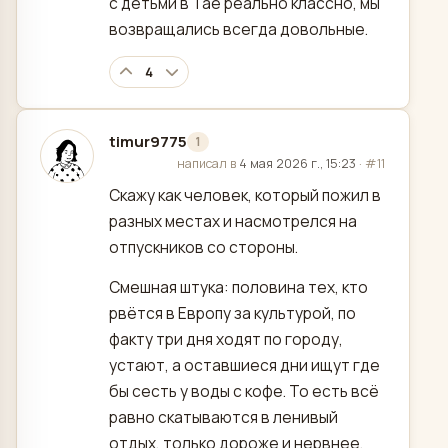
с детьми в Тае реально классно, мы
возвращались всегда довольные.
4
timur9775
1
отредактировано
написал в
4 мая 2026 г., 15:23
·
#11
Скажу как человек, который пожил в
разных местах и насмотрелся на
отпускников со стороны.
Смешная штука: половина тех, кто
рвётся в Европу за культурой, по
факту три дня ходят по городу,
устают, а оставшиеся дни ищут где
бы сесть у воды с кофе. То есть всё
равно скатываются в ленивый
отдых, только дороже и нервнее.