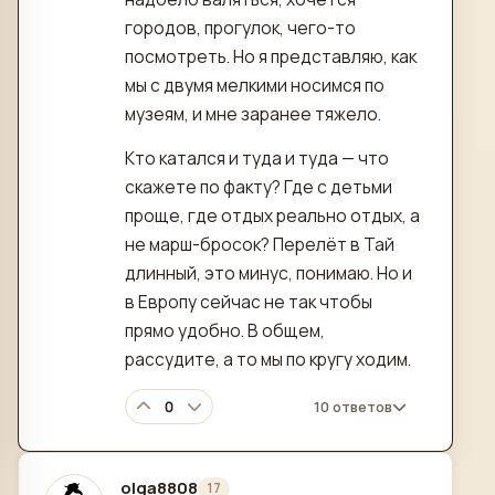
городов, прогулок, чего-то
посмотреть. Но я представляю, как
мы с двумя мелкими носимся по
музеям, и мне заранее тяжело.
Кто катался и туда и туда — что
скажете по факту? Где с детьми
проще, где отдых реально отдых, а
не марш-бросок? Перелёт в Тай
длинный, это минус, понимаю. Но и
в Европу сейчас не так чтобы
прямо удобно. В общем,
рассудите, а то мы по кругу ходим.
0
10 ответов
olga8808
17