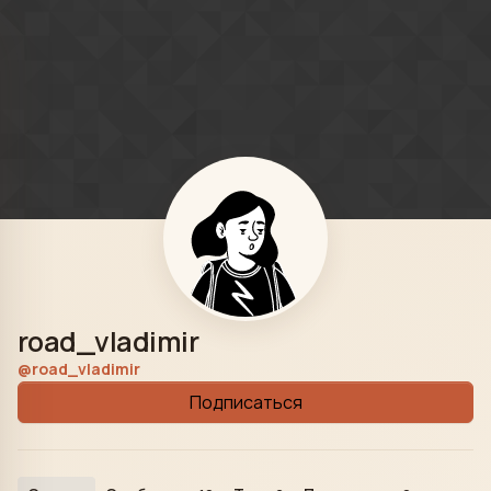
Skip to content
road_vladimir
@road_vladimir
Подписаться