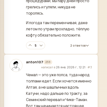
процедурами, мы пару дней просто
грелись и гуляли, никуда не
торопясь.
И погода там переменчивая, даже
летом по утрам прохладно, тёплую
кофту обязательно положите.
5
2 ответов
anton107
259
отредактировано
написал в
26 янв. 2026 г., 12:21
·
#3
Чемал — это уже попса, туда народ
толпами едет. Если хочется именно
Алтая, а не шашлычных вдоль
Катуни, надо дальше по тракту, за
Семинский перевал и Чике-Таман.
Вот там начинается настоящее.