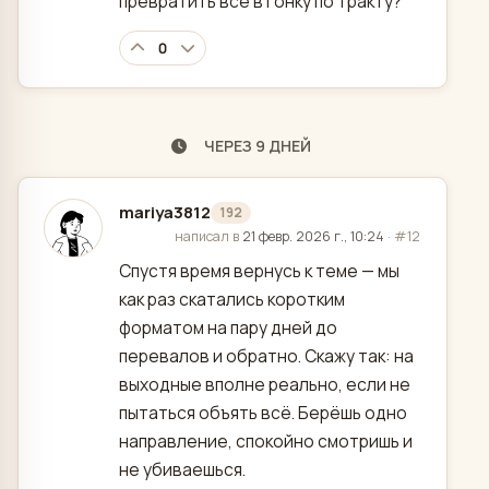
превратить всё в гонку по тракту?
0
ЧЕРЕЗ 9 ДНЕЙ
mariya3812
192
отредактировано
написал в
21 февр. 2026 г., 10:24
·
#12
Спустя время вернусь к теме — мы
как раз скатались коротким
форматом на пару дней до
перевалов и обратно. Скажу так: на
выходные вполне реально, если не
пытаться объять всё. Берёшь одно
направление, спокойно смотришь и
не убиваешься.