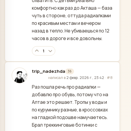
охватить. С детьми реально
комфортно как раз до Акташа — база
чуть в стороне, оттуда радиалками
по красивым местам и вечером
назад в тепло. Не убиваешься по 12
часов в дороге и все довольны.
1
trip_nadezhda
36
отредактировано
написал в
2 февр. 2026 г., 23:42
·
#8
Раз пошла речь про радиалки —
добавлю про обувь, потому что на
Алтае это решает. Тропы у воды и
по курумнику разные, в кроссовках
на гладкой подошве намучаетесь.
Брал треккинговые ботинки с