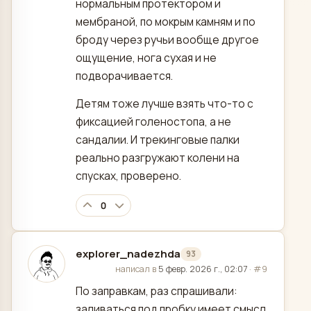
нормальным протектором и
мембраной, по мокрым камням и по
броду через ручьи вообще другое
ощущение, нога сухая и не
подворачивается.
Детям тоже лучше взять что-то с
фиксацией голеностопа, а не
сандалии. И трекинговые палки
реально разгружают колени на
спусках, проверено.
0
explorer_nadezhda
93
отредактировано
написал в
5 февр. 2026 г., 02:07
·
#9
По заправкам, раз спрашивали:
заливаться под пробку имеет смысл