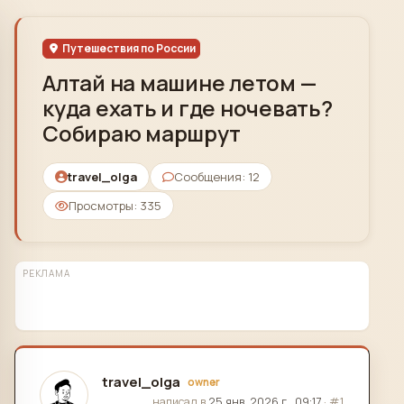
Skip to content
Путешествия по России
Алтай на машине летом —
куда ехать и где ночевать?
Собираю маршрут
travel_olga
Сообщения: 12
Просмотры: 335
РЕКЛАМА
travel_olga
owner
отредактировано
написал в
25 янв. 2026 г., 09:17
·
#1