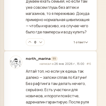
думаем ехать семьёй, но если там
уже совсем глушь без аптек и
магазинов, то я переживаю. Докуда
примерно нормальная цивилизация
— чтобы и красиво, и в случае чего
было где памперсы и воду купить?
0
1 ответ
north_marina
99
отредактировано
написал в
26 янв. 2026 г., 15:00
·
#6
Алтай топ, но если уж едешь так
далеко — заложи сплав по Катуни!
Без рафтинга там делать нечего,
серьёзно. Есть участки и для
новичков, и пороги пожёстче,
адреналин гарантирую. После руля