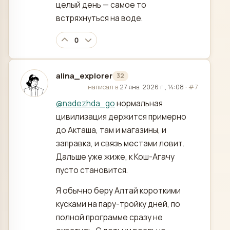
целый день — самое то
встряхнуться на воде.
0
alina_explorer
32
отредактировано
написал в
27 янв. 2026 г., 14:08
·
#7
@
nadezhda_go
нормальная
цивилизация держится примерно
до Акташа, там и магазины, и
заправка, и связь местами ловит.
Дальше уже жиже, к Кош-Агачу
пусто становится.
Я обычно беру Алтай короткими
кусками на пару-тройку дней, по
полной программе сразу не