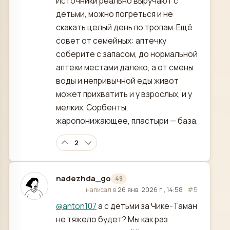
Источники реально выручают с
детьми, можно погреться и не
скакать целый день по тропам. Ещё
совет от семейных: аптечку
соберите с запасом, до нормальной
аптеки местами далеко, а от смены
воды и непривычной еды живот
может прихватить и у взрослых, и у
мелких. Сорбенты,
жаропонижающее, пластыри — база.
2
nadezhda_go
49
отредактировано
написал в
26 янв. 2026 г., 14:58
·
#5
@
anton107
а с детьми за Чике-Таман
не тяжело будет? Мы как раз