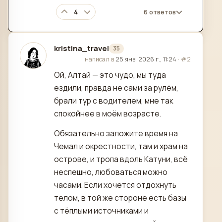
4
6 ответов
kristina_travel
35
отредактировано
написал в
25 янв. 2026 г., 11:24
·
#2
Ой, Алтай — это чудо, мы туда
ездили, правда не сами за рулём,
брали тур с водителем, мне так
спокойнее в моём возрасте.
Обязательно заложите время на
Чемал и окрестности, там и храм на
острове, и тропа вдоль Катуни, всё
неспешно, любоваться можно
часами. Если хочется отдохнуть
телом, в той же стороне есть базы
с тёплыми источниками и