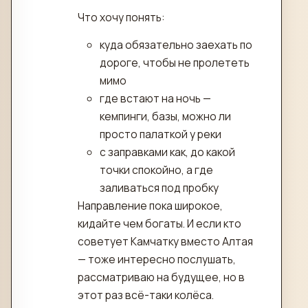
Что хочу понять:
куда обязательно заехать по
дороге, чтобы не пролететь
мимо
где встают на ночь —
кемпинги, базы, можно ли
просто палаткой у реки
с заправками как, до какой
точки спокойно, а где
заливаться под пробку
Направление пока широкое,
кидайте чем богаты. И если кто
советует Камчатку вместо Алтая
— тоже интересно послушать,
рассматриваю на будущее, но в
этот раз всё-таки колёса.