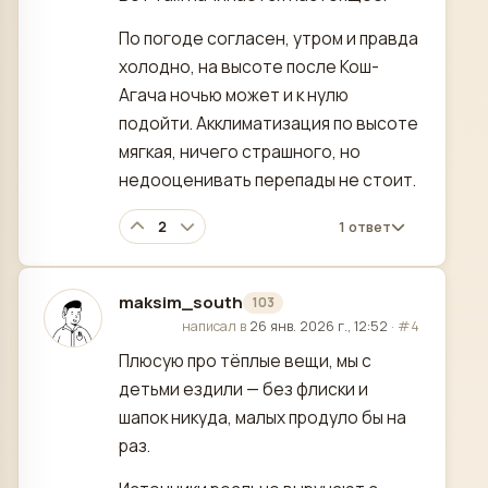
По погоде согласен, утром и правда
холодно, на высоте после Кош-
Агача ночью может и к нулю
подойти. Акклиматизация по высоте
мягкая, ничего страшного, но
недооценивать перепады не стоит.
2
1 ответ
maksim_south
103
отредактировано
написал в
26 янв. 2026 г., 12:52
·
#4
Плюсую про тёплые вещи, мы с
детьми ездили — без флиски и
шапок никуда, малых продуло бы на
раз.