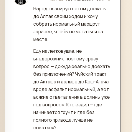
Народ, планирую летом доехать
до Алтая своим ходом и хочу
собрать нормальный маршрут
заранее, чтобы не метаться на
месте.
Еду на легковушке, не
внедорожник, поэтому сразу
вопрос — докуда реально доехать
без приключений? Чуйский тракт
до Акташа и дальше до Кош-Агача
вроде асфальт нормальный, а вот
всякие ответвления в долины уже
под вопросом. Кто ездил — где
начинается грунт и где без
полного привода лучше не
соваться?