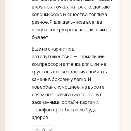
в крупных точках на тракте, дальше
колонки реже и качество топлива
разное. Я для дальняков всегда
вожу канистру про запас, лишним не
бывает.
Ещё из снаряги под
автопутешествие — нормальный
компрессор и аптечка для шин, на
грунтовых ответвлениях поймать
камень в боковину легко. И
повербанк помощнее, на высоте
связи нет, навигацию гоняешь с
закачанными офлайн-картами,
телефон жрёт батарею будь
здоров.
0