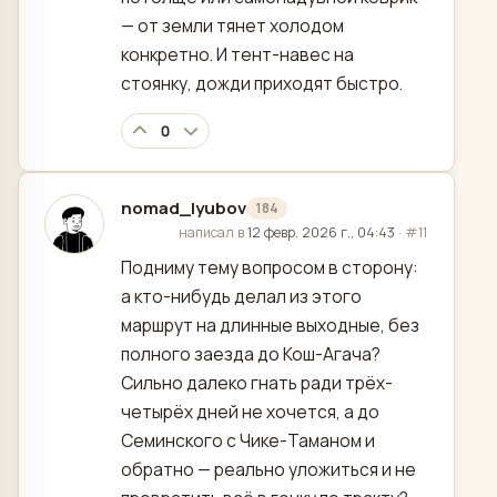
— от земли тянет холодом
конкретно. И тент-навес на
стоянку, дожди приходят быстро.
0
nomad_lyubov
184
отредактировано
написал в
12 февр. 2026 г., 04:43
·
#11
Подниму тему вопросом в сторону:
а кто-нибудь делал из этого
маршрут на длинные выходные, без
полного заезда до Кош-Агача?
Сильно далеко гнать ради трёх-
четырёх дней не хочется, а до
Семинского с Чике-Таманом и
обратно — реально уложиться и не