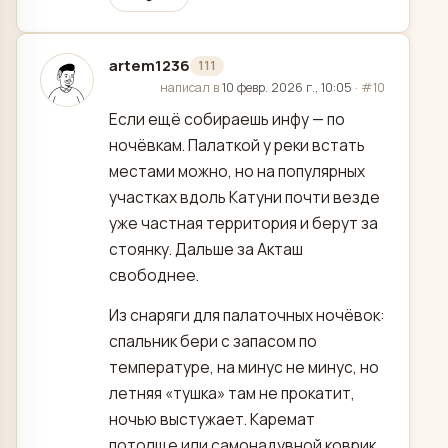
artem1236
111
отредактировано
написал в
10 февр. 2026 г., 10:05
·
#10
Если ещё собираешь инфу — по
ночёвкам. Палаткой у реки встать
местами можно, но на популярных
участках вдоль Катуни почти везде
уже частная территория и берут за
стоянку. Дальше за Акташ
свободнее.
Из снаряги для палаточных ночёвок:
спальник бери с запасом по
температуре, на минус не минус, но
летняя «тушка» там не прокатит,
ночью выстужает. Каремат
потолще или самонадувной коврик