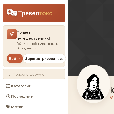
Skip to content
Тревел
токс
Привет,
путешественник!
Войдите, чтобы участвовать в
обсуждениях.
Войти
Зарегистрироваться
Категории
k
Последние
@
Метки