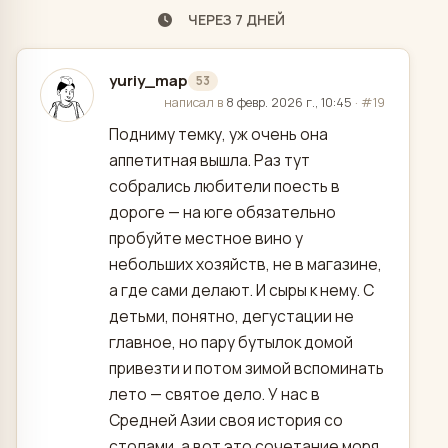
ЧЕРЕЗ 7 ДНЕЙ
yuriy_map
53
отредактировано
написал в
8 февр. 2026 г., 10:45
·
#19
Подниму темку, уж очень она
аппетитная вышла. Раз тут
собрались любители поесть в
дороге — на юге обязательно
пробуйте местное вино у
небольших хозяйств, не в магазине,
а где сами делают. И сыры к нему. С
детьми, понятно, дегустации не
главное, но пару бутылок домой
привезти и потом зимой вспоминать
лето — святое дело. У нас в
Средней Азии своя история со
столами, а вот это сочетание моря,