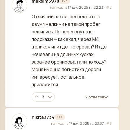
maksim5978
123
отредактировано
написал в
17 дек. 2025 г., 22:23
·
#2
Отличный заход, респект что с
двумя мелкими на такой пробег
решились. По перегону на юг
подскажи — как ехал, через М4
целиком или где-то срезал? И где
ночевали на длинных кусках,
заранее бронировал или по ходу?
Меня именно логистика дороги
интересует, остальное
приложится.
3
2 ответов
nikita3734
114
отредактировано
написал в
17 дек. 2025 г., 23:37
·
#3