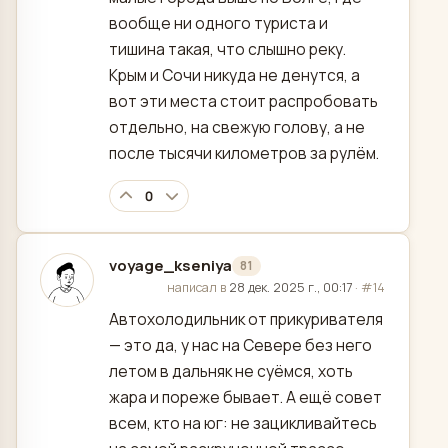
вообще ни одного туриста и
тишина такая, что слышно реку.
Крым и Сочи никуда не денутся, а
вот эти места стоит распробовать
отдельно, на свежую голову, а не
после тысячи километров за рулём.
0
voyage_kseniya
81
отредактировано
написал в
28 дек. 2025 г., 00:17
·
#14
Автохолодильник от прикуривателя
— это да, у нас на Севере без него
летом в дальняк не суёмся, хоть
жара и пореже бывает. А ещё совет
всем, кто на юг: не зацикливайтесь