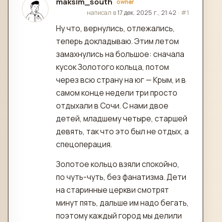
maksim_south
owner
отредактировано
написал в
17 дек. 2025 г., 21:42
·
#1
Ну что, вернулись, отлежались,
теперь докладываю. Этим летом
замахнулись на большое: сначала
кусок Золотого кольца, потом
через всю страну на юг — Крым, и в
самом конце недели три просто
отдыхали в Сочи. С нами двое
детей, младшему четыре, старшей
девять, так что это был не отдых, а
спецоперация.
Золотое кольцо взяли спокойно,
по чуть-чуть, без фанатизма. Дети
на старинные церкви смотрят
минут пять, дальше им надо бегать,
поэтому каждый город мы делили