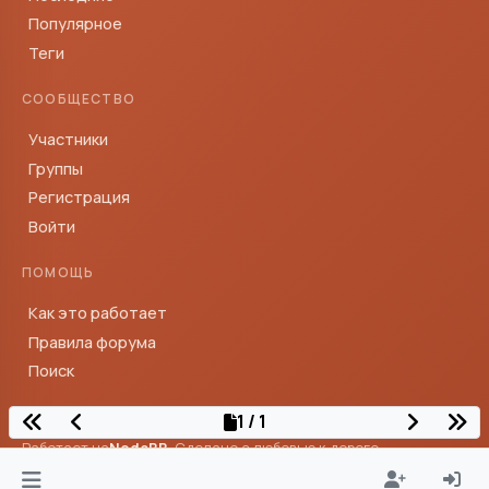
Популярное
Теги
СООБЩЕСТВО
Участники
Группы
Регистрация
Войти
ПОМОЩЬ
Как это работает
Правила форума
Поиск
1 / 1
Работает на
NodeBB
· Сделано с любовью к дороге
© Тревелтокс — сообщество путешественников