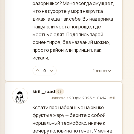
разоришься? Меня всегда смущает,
что на курорте у моря накрутка
дикая, а еда так себе. Вы наверняка
нащупали места попроще, где
местные едят. Поделись парой
ориентиров, без названий можно,
просто район или принцип, как
искали.
0
1 ответ
kirill_road
69
отредактировано
написал в
20 дек. 2025 г., 04:14
·
#11
Кстати про набранные на рынке
фрукты в жару — берите с собой
нормальный термобокс, иначе к
вечеру половина потечёт. У меня в