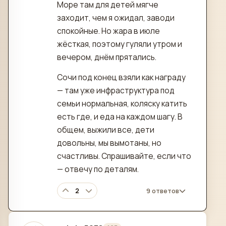
Море там для детей мягче
заходит, чем я ожидал, заводи
спокойные. Но жара в июле
жёсткая, поэтому гуляли утром и
вечером, днём прятались.
Сочи под конец взяли как награду
— там уже инфраструктура под
семьи нормальная, коляску катить
есть где, и еда на каждом шагу. В
общем, выжили все, дети
довольны, мы вымотаны, но
счастливы. Спрашивайте, если что
— отвечу по деталям.
2
9 ответов