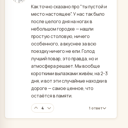
Как точно сказано про "ты пустой и
место настоящее". У нас так было
после целого дня на ногах в
небольшом городке — нашли
простую столовую, ничего
особенного, а вкуснее за всю
поездку ничего не ели. Голод
лучший повар, это правда, но и
атмосфера решает. Мы вообще
короткими вылазками живём, на 2-3
дня, и вот эти случайные находки в
дороге — самое ценное, что
остаётся в памяти.
4
1 ответ