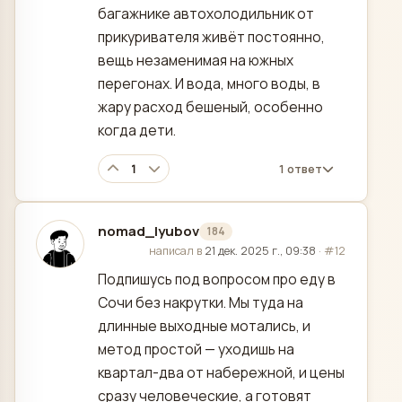
багажнике автохолодильник от
прикуривателя живёт постоянно,
вещь незаменимая на южных
перегонах. И вода, много воды, в
жару расход бешеный, особенно
когда дети.
1
1 ответ
nomad_lyubov
184
отредактировано
написал в
21 дек. 2025 г., 09:38
·
#12
Подпишусь под вопросом про еду в
Сочи без накрутки. Мы туда на
длинные выходные мотались, и
метод простой — уходишь на
квартал-два от набережной, и цены
сразу человеческие, а готовят