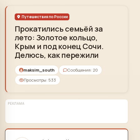
Skip to content
Путешествия по России
Прокатились семьёй за
лето: Золотое кольцо,
Крым и под конец Сочи.
Делюсь, как пережили
maksim_south
Сообщения: 20
Просмотры: 533
РЕКЛАМА