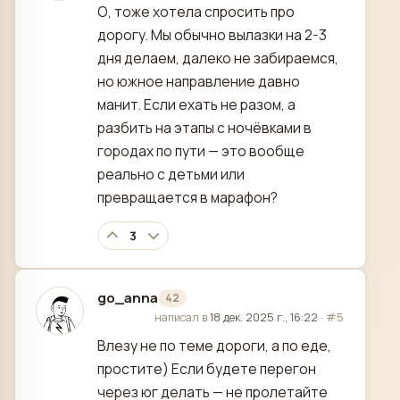
О, тоже хотела спросить про
дорогу. Мы обычно вылазки на 2-3
дня делаем, далеко не забираемся,
но южное направление давно
манит. Если ехать не разом, а
разбить на этапы с ночёвками в
городах по пути — это вообще
реально с детьми или
превращается в марафон?
3
go_anna
42
отредактировано
написал в
18 дек. 2025 г., 16:22
·
#5
Влезу не по теме дороги, а по еде,
простите) Если будете перегон
через юг делать — не пролетайте