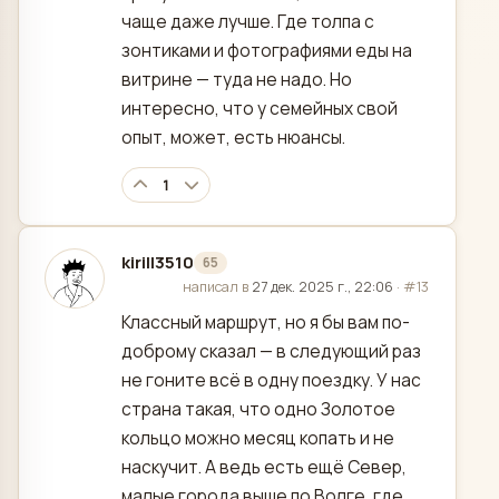
чаще даже лучше. Где толпа с
зонтиками и фотографиями еды на
витрине — туда не надо. Но
интересно, что у семейных свой
опыт, может, есть нюансы.
1
kirill3510
65
отредактировано
написал в
27 дек. 2025 г., 22:06
·
#13
Классный маршрут, но я бы вам по-
доброму сказал — в следующий раз
не гоните всё в одну поездку. У нас
страна такая, что одно Золотое
кольцо можно месяц копать и не
наскучит. А ведь есть ещё Север,
малые города выше по Волге, где