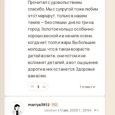
Прочитал с удовольствием,
спасибо. Мы с супругой тоже любим
этот маршрут, только в нашем
темпе — без спешки, дня по три на
город. Золотое кольцо особенно
хорошо весной и в начале осени,
когда нет толп и жары. Вы большие
молодцы, что в таком возрасте
детей возите, они потом и не
вспомнят деталей, а вот ощущение
дороги в них останется. Здоровья
вам всем.
3
1 ответ
mariya3812
192
отредактировано
написал в
17 дек. 2025 г., 23:54
·
#4