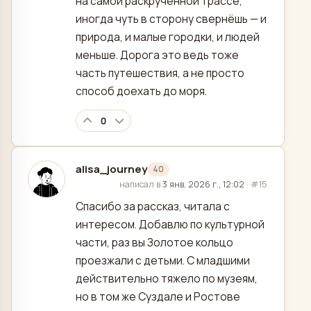
на самой раскрученной трассе,
иногда чуть в сторону свернёшь — и
природа, и малые городки, и людей
меньше. Дорога это ведь тоже
часть путешествия, а не просто
способ доехать до моря.
0
alisa_journey
40
отредактировано
написал в
3 янв. 2026 г., 12:02
·
#15
Спасибо за рассказ, читала с
интересом. Добавлю по культурной
части, раз вы Золотое кольцо
проезжали с детьми. С младшими
действительно тяжело по музеям,
но в том же Суздале и Ростове