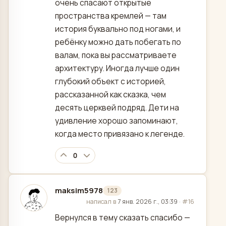
очень спасают открытые
пространства кремлей — там
история буквально под ногами, и
ребёнку можно дать побегать по
валам, пока вы рассматриваете
архитектуру. Иногда лучше один
глубокий объект с историей,
рассказанной как сказка, чем
десять церквей подряд. Дети на
удивление хорошо запоминают,
когда место привязано к легенде.
0
maksim5978
123
отредактировано
написал в
7 янв. 2026 г., 03:39
·
#16
Вернулся в тему сказать спасибо —