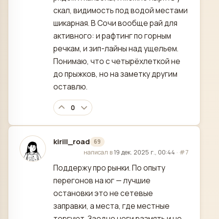
скал, видимость под водой местами
шикарная. В Сочи вообще рай для
активного: и рафтинг по горным
речкам, и зип-лайны над ущельем.
Понимаю, что с четырёхлеткой не
до прыжков, но на заметку другим
оставлю.
0
kirill_road
69
отредактировано
написал в
19 дек. 2025 г., 00:44
·
#7
Поддержу про рынки. По опыту
перегонов на юг — лучшие
остановки это не сетевые
заправки, а места, где местные
торгуют. Заодно ноги размять и не