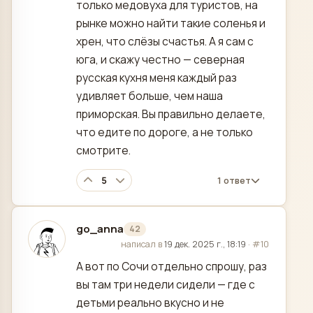
только медовуха для туристов, на
рынке можно найти такие соленья и
хрен, что слёзы счастья. А я сам с
юга, и скажу честно — северная
русская кухня меня каждый раз
удивляет больше, чем наша
приморская. Вы правильно делаете,
что едите по дороге, а не только
смотрите.
5
1 ответ
go_anna
42
отредактировано
написал в
19 дек. 2025 г., 18:19
·
#10
А вот по Сочи отдельно спрошу, раз
вы там три недели сидели — где с
детьми реально вкусно и не