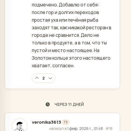
подмечено. Добавлю от себя:
после гор и долгих переходов
простая уха или печёная рыба
заходят так, как никакой ресторан в
городе не сравнится. Дело не
только в продукте, а в том, что ты
пустой и место настоящее. На
Золотом кольце этого настоящего
хватает, согласен.
2
ЧЕРЕЗ 11 ДНЕЙ
veronika3613
79
отредактировано
написал в
1 февр. 2026 г., 01:48
·
#18