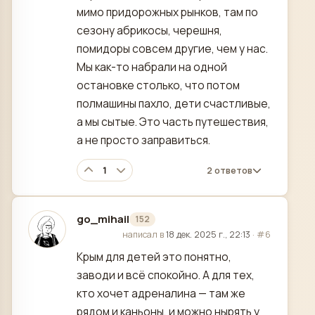
мимо придорожных рынков, там по
сезону абрикосы, черешня,
помидоры совсем другие, чем у нас.
Мы как-то набрали на одной
остановке столько, что потом
полмашины пахло, дети счастливые,
а мы сытые. Это часть путешествия,
а не просто заправиться.
1
2 ответов
go_mihail
152
отредактировано
написал в
18 дек. 2025 г., 22:13
·
#6
Крым для детей это понятно,
заводи и всё спокойно. А для тех,
кто хочет адреналина — там же
рядом и каньоны, и можно нырять у