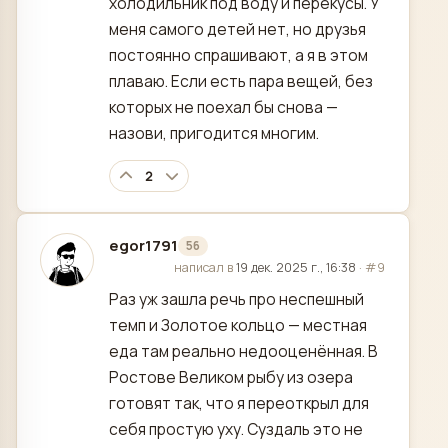
холодильник под воду и перекусы. У
меня самого детей нет, но друзья
постоянно спрашивают, а я в этом
плаваю. Если есть пара вещей, без
которых не поехал бы снова —
назови, пригодится многим.
2
egor1791
56
отредактировано
написал в
19 дек. 2025 г., 16:38
·
#9
Раз уж зашла речь про неспешный
темп и Золотое кольцо — местная
еда там реально недооценённая. В
Ростове Великом рыбу из озера
готовят так, что я переоткрыл для
себя простую уху. Суздаль это не