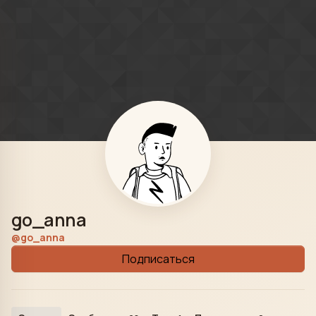
Skip to content
go_anna
@go_anna
Подписаться