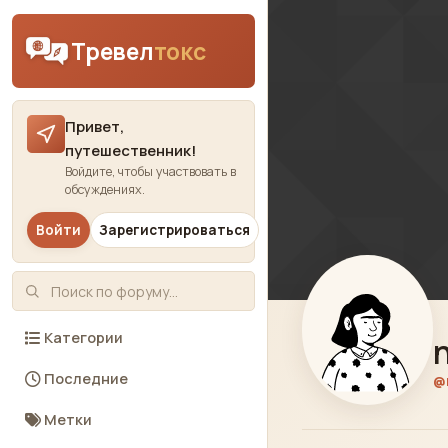
Skip to content
Тревел
токс
Привет,
путешественник!
Войдите, чтобы участвовать в
обсуждениях.
Войти
Зарегистрироваться
Категории
Последние
@
Метки