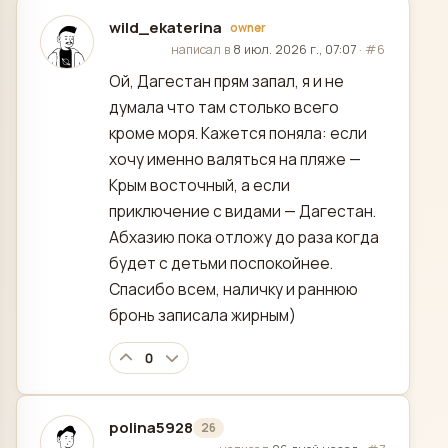
wild_ekaterina
owner
отредактировано
написал в
8 июл. 2026 г., 07:07
·
#6
Ой, Дагестан прям запал, я и не
думала что там столько всего
кроме моря. Кажется поняла: если
хочу именно валяться на пляже —
Крым восточный, а если
приключение с видами — Дагестан.
Абхазию пока отложу до раза когда
будет с детьми поспокойнее.
Спасибо всем, наличку и раннюю
бронь записала жирным)
0
polina5928
26