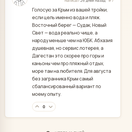
отредактировано
написал
26 дней назад
·
#7
Голосую за Крым из вашей тройки,
если цель именно вода и пляж.
Восточный берег — Судак, Новый
Свет — вода реально чище, а
народу меньше чем на ЮБК. Абхазия
душевная, но сервис лотерея, а
Дагестан это скорее про горы и
каньоны чем про пляжный отдых,
море там на любителя. Для августа
без загранника Крым самый
сбалансированный вариант по
моему опыту.
0