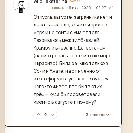
wild_ekaterina
owner
отредактировано
написал в
8 июл. 2026 г., 03:27
·
#1
Отпуск в августе, загранника нет и
делать некогда, хочется просто
моря и не сойти с ума от толп.
Разрываюсь между Абхазией,
Крымом и внезапно Дагестаном
(насмотрелась что там тоже море
и красиво). Была раньше только в
Сочи и Анапе, и вот именно от
этого формата устала — хочется
чего-то живее. Кто был в этих
трёх — куда бы посоветовали
именно в августе и почему?
0
3 ответов