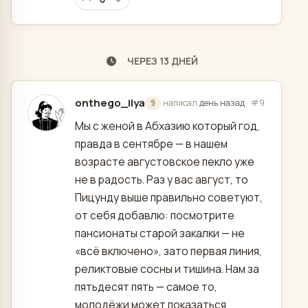
ЧЕРЕЗ 13 ДНЕЙ
onthego_ilya
написал
день назад
·
#9
9
отредактировано
Мы с женой в Абхазию который год,
правда в сентябре — в нашем
возрасте августовское пекло уже
не в радость. Раз у вас август, то
Пицунду выше правильно советуют,
от себя добавлю: посмотрите
пансионаты старой закалки — не
«всё включено», зато первая линия,
реликтовые сосны и тишина. Нам за
пятьдесят пять — самое то,
молодёжи может показаться