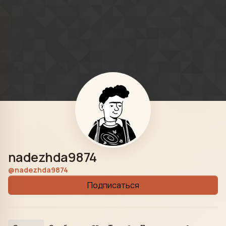
Skip to content
nadezhda9874
@nadezhda9874
Подписаться