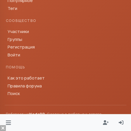
Популярное
Теги
СООБЩЕСТВО
Участники
Группы
Регистрация
Войти
ПОМОЩЬ
Как это работает
Правила форума
Поиск
Работает на
NodeBB
· Сделано с любовью к дороге
© Тревелтокс — сообщество путешественников