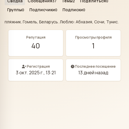
Сводка
Сообщения
Темы
Поделиться
37
2
0
Группы
Подписчики
Подписки
0
0
0
пляжник. Гомель, Беларусь. Люблю: Абхазия, Сочи, Тунис.
Репутация
Просмотры профиля
40
1
Регистрация
Последнее посещение
3 окт. 2025 г., 13:21
13 дней назад