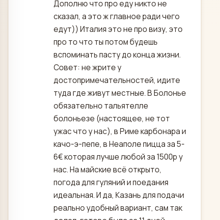
Дополню что про еду никто не
сказал, а это ж главное ради чего
едут)) Италия это не про визу, это
про то что ты потом будешь
вспоминать пасту до конца жизни.
Совет: не жрите у
достопримечательностей, идите
туда где живут местные. В Болонье
обязательно тальятелле
болоньезе (настоящее, не тот
ужас что у нас), в Риме карбонара и
качо-э-пепе, в Неаполе пицца за 5-
6€ которая лучше любой за 1500р у
нас. На майские всё открыто,
погода для гуляний и поедания
идеальная. И да, Казань для подачи
реально удобный вариант, сам так