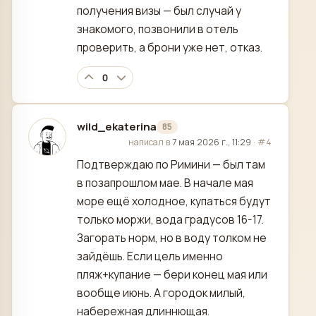
получения визы — был случай у
знакомого, позвонили в отель
проверить, а брони уже нет, отказ.
0
wild_ekaterina
85
отредактировано
написал в
7 мая 2026 г., 11:29
·
#4
Подтверждаю по Римини — был там
в позапрошлом мае. В начале мая
море ещё холодное, купаться будут
только моржи, вода градусов 16-17.
Загорать норм, но в воду толком не
зайдёшь. Если цель именно
пляж+купание — бери конец мая или
вообще июнь. А городок милый,
набережная длиннющая.