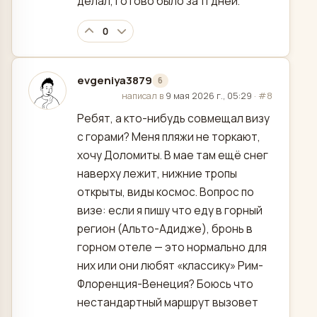
делал, готово было за 11 дней.
0
evgeniya3879
6
отредактировано
написал в
9 мая 2026 г., 05:29
·
#8
Ребят, а кто-нибудь совмещал визу
с горами? Меня пляжи не торкают,
хочу Доломиты. В мае там ещё снег
наверху лежит, нижние тропы
открыты, виды космос. Вопрос по
визе: если я пишу что еду в горный
регион (Альто-Адидже), бронь в
горном отеле — это нормально для
них или они любят «классику» Рим-
Флоренция-Венеция? Боюсь что
нестандартный маршрут вызовет