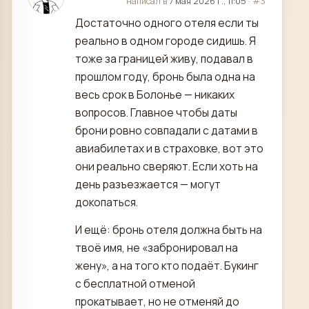
отредактировано
написал в
7 мая 2026 г., 11:05
·
#3
Достаточно одного отеля если ты
реально в одном городе сидишь. Я
тоже за границей живу, подавал в
прошлом году, бронь была одна на
весь срок в Болонье — никаких
вопросов. Главное чтобы даты
брони ровно совпадали с датами в
авиабилетах и в страховке, вот это
они реально сверяют. Если хоть на
день разъезжается — могут
докопаться.
И ещё: бронь отеля должна быть на
твоё имя, не «забронировал на
жену», а на того кто подаёт. Букинг
с бесплатной отменой
прокатывает, но не отменяй до