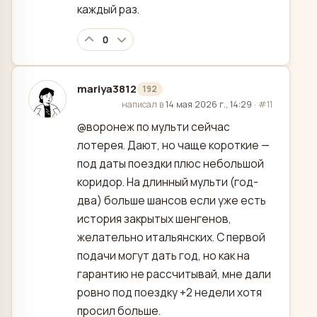
каждый раз.
0
mariya3812
192
отредактировано
написал в
14 мая 2026 г., 14:29
·
#11
@воронеж по мульти сейчас
лотерея. Дают, но чаще короткие —
под даты поездки плюс небольшой
коридор. На длинный мульти (год-
два) больше шансов если уже есть
история закрытых шенгенов,
желательно итальянских. С первой
подачи могут дать год, но как на
гарантию не рассчитывай, мне дали
ровно под поездку +2 недели хотя
просил больше.