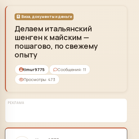
Skip to content
Виза, документы и деньги
Делаем итальянский
шенген к майским —
пошагово, по свежему
опыту
timur9775
Сообщения: 11
Просмотры: 473
РЕКЛАМА