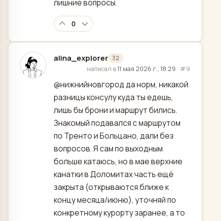
лишние вопросы.
0
alina_explorer
32
отредактировано
написал в
11 мая 2026 г., 18:29
·
#9
@нижнийновгород да норм, никакой
разницы консулу куда ты едешь,
лишь бы брони и маршрут бились.
Знакомый подавался с маршрутом
по Тренто и Больцано, дали без
вопросов. Я сам по выходным
больше катаюсь, но в мае верхние
канатки в Доломитах часть ещё
закрыта (открываются ближе к
концу месяца/июню), уточняй по
конкретному курорту заранее, а то