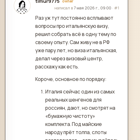
timur9775
owner
отредактировано
написал в
7 мая 2026 г., 09:00
·
#1
Раз уж тут постоянно всплывают
вопросы про итальянскую визу,
решил собрать всё в одну тему по
своему опыту. Сам живу не в РФ
уже пару лет, но виза итальянская,
делал через визовый центр,
расскажу как есть.
Короче, основное по порядку:
Италия сейчас один из самых
реальных шенгенов для
россиян, дают, но смотрят на
«бумажную чистоту»
комплекта. Под майские
народу прёт толпа, слоты