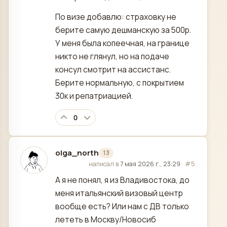
По визе добавлю: страховку не
берите самую дешманскую за 500р.
У меня была копеечная, на границе
никто не глянул, но на подаче
консул смотрит на ассистанс.
Берите нормальную, с покрытием
30к и репатриацией.
0
olga_north
13
отредактировано
написал в
7 мая 2026 г., 23:29
·
#5
А я не понял, я из Владивостока, до
меня итальянский визовый центр
вообще есть? Или нам с ДВ только
лететь в Москву/Новосиб