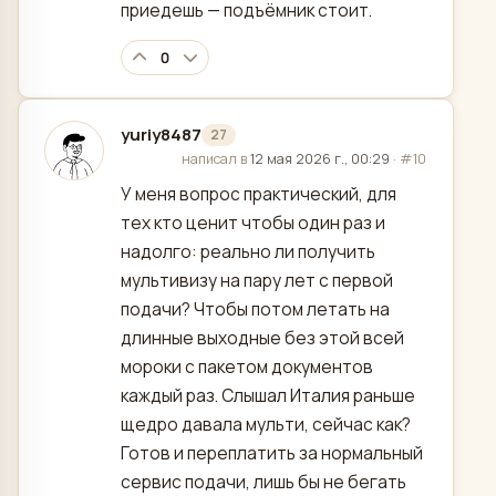
приедешь — подъёмник стоит.
0
yuriy8487
27
отредактировано
написал в
12 мая 2026 г., 00:29
·
#10
У меня вопрос практический, для
тех кто ценит чтобы один раз и
надолго: реально ли получить
мультивизу на пару лет с первой
подачи? Чтобы потом летать на
длинные выходные без этой всей
мороки с пакетом документов
каждый раз. Слышал Италия раньше
щедро давала мульти, сейчас как?
Готов и переплатить за нормальный
сервис подачи, лишь бы не бегать