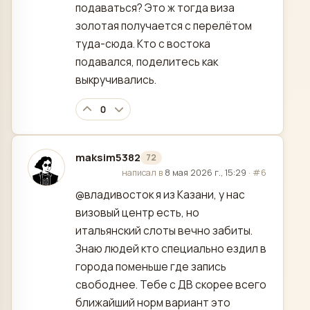
подаваться? Это ж тогда виза
золотая получается с перелётом
туда-сюда. Кто с востока
подавался, поделитесь как
выкручивались.
0
maksim5382
72
отредактировано
написал в
8 мая 2026 г., 15:29
·
#6
@владивосток я из Казани, у нас
визовый центр есть, но
итальянский слоты вечно забиты.
Знаю людей кто специально ездил в
города поменьше где запись
свободнее. Тебе с ДВ скорее всего
ближайший норм вариант это