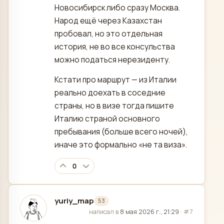
Новосибирск либо сразу Москва.
Народ ещё через Казахстан
пробовал, но это отдельная
история, не во все консульства
можно податься нерезиденту.
Кстати про маршрут — из Италии
реально доехать в соседние
страны, но в визе тогда пишите
Италию страной основного
пребывания (больше всего ночей),
иначе это формально «не та виза».
0
yuriy_map
53
отредактировано
написал в
8 мая 2026 г., 21:29
·
#7