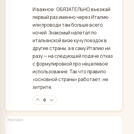
И важное: ОБЯЗАТЕЛЬНО въезжай
первый раз именно через Италию
или проводи там больше всего
ночей. Знакомый налетал по
итальянской визе кучу поездок в
другие страны, а в саму Италию ни
разу — на следующей подаче отказ
с формулировкой про нецелевое
использование. Так что правило
«основной страны» работает, не
хитрите.
0
РЕКЛАМА