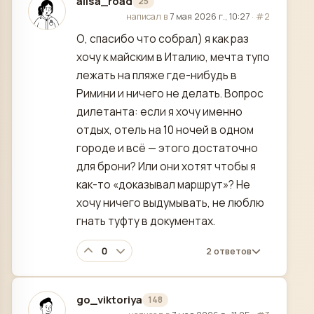
alisa_road
25
отредактировано
написал в
7 мая 2026 г., 10:27
·
#2
О, спасибо что собрал) я как раз
хочу к майским в Италию, мечта тупо
лежать на пляже где-нибудь в
Римини и ничего не делать. Вопрос
дилетанта: если я хочу именно
отдых, отель на 10 ночей в одном
городе и всё — этого достаточно
для брони? Или они хотят чтобы я
как-то «доказывал маршрут»? Не
хочу ничего выдумывать, не люблю
гнать туфту в документах.
0
2 ответов
go_viktoriya
148