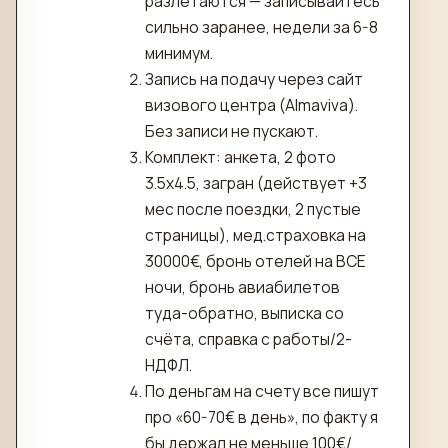
разлетаются — записывайтесь
сильно заранее, недели за 6-8
минимум.
Запись на подачу через сайт
визового центра (Almaviva).
Без записи не пускают.
Комплект: анкета, 2 фото
3.5х4.5, загран (действует +3
мес после поездки, 2 пустые
страницы), мед.страховка на
30000€, бронь отелей на ВСЕ
ночи, бронь авиабилетов
туда-обратно, выписка со
счёта, справка с работы/2-
НДФЛ.
По деньгам на счету все пишут
про «60-70€ в день», по факту я
бы держал не меньше 100€/