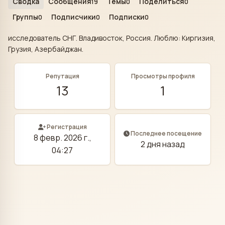
Сводка
Сообщения
Темы
Поделиться
19
0
0
Группы
Подписчики
Подписки
0
0
0
исследователь СНГ. Владивосток, Россия. Люблю: Киргизия,
Грузия, Азербайджан.
Репутация
Просмотры профиля
13
1
Регистрация
Последнее посещение
8 февр. 2026 г.,
2 дня назад
04:27