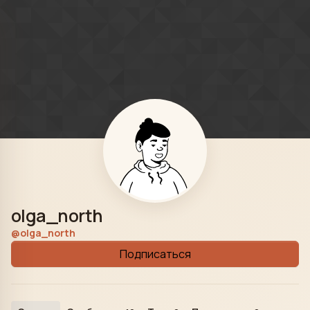
Skip to content
olga_north
@olga_north
Подписаться