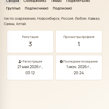
Сводка
Сообщения
Темы
Поделиться
2
0
0
Группы
Подписчики
Подписки
0
0
0
гик по снаряжению. Новосибирск, Россия. Люблю: Кавказ,
Саяны, Алтай.
Репутация
Просмотры профиля
3
1
Регистрация
Последнее посещение
21 мая 2026 г.,
1 июн. 2026 г.,
03:12
20:24