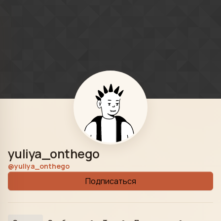
Skip to content
yuliya_onthego
@yuliya_onthego
Подписаться