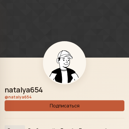
Skip to content
natalya654
@natalya654
Подписаться