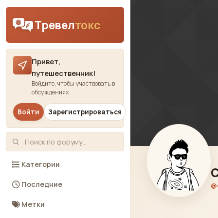
Skip to content
Тревел
токс
Привет,
путешественник!
Войдите, чтобы участвовать в
обсуждениях.
Войти
Зарегистрироваться
Категории
Последние
@
Метки