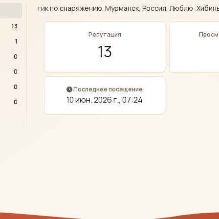
гик по снаряжению. Мурманск, Россия. Люблю: Хибины
13
Репутация
Просм
1
13
0
0
0
Последнее посещение
10 июн. 2026 г., 07:24
0