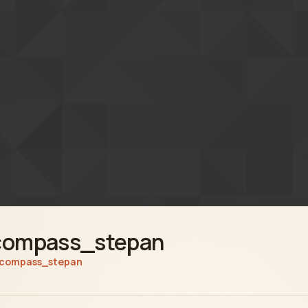
compass_stepan
compass_stepan