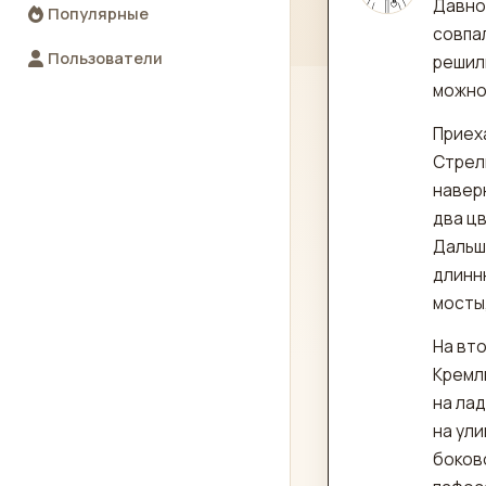
Давно 
Популярные
совпал
Пользователи
решили
можно
Приеха
Стрелк
навер
два цв
Дальш
длинн
мосты,
На вт
Кремль
на лад
на ули
боково