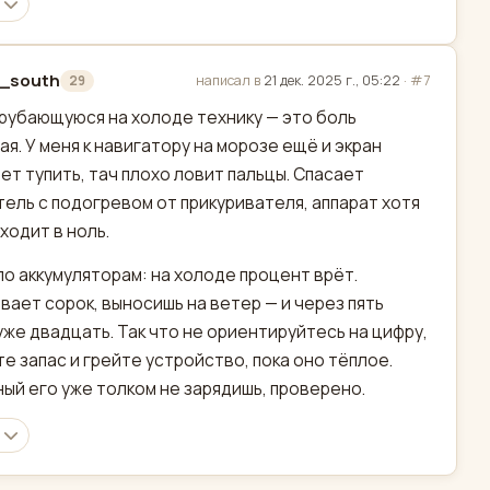
a_south
написал в
21 дек. 2025 г., 05:22
·
#7
29
актировано
рубающуюся на холоде технику — это боль
ая. У меня к навигатору на морозе ещё и экран
ет тупить, тач плохо ловит пальцы. Спасает
ель с подогревом от прикуривателя, аппарат хотя
уходит в ноль.
по аккумуляторам: на холоде процент врёт.
вает сорок, выносишь на ветер — и через пять
уже двадцать. Так что не ориентируйтесь на цифру,
е запас и грейте устройство, пока оно тёплое.
ый его уже толком не зарядишь, проверено.