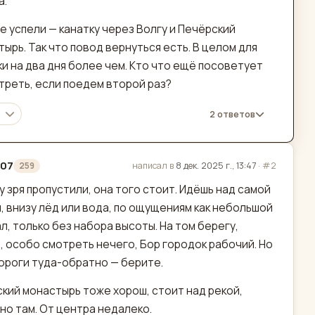
а.
е успели — канатку через Волгу и Печёрский
ырь. Так что повод вернуться есть. В целом для
и на два дня более чем. Кто что ещё посоветует
треть, если поедем второй раз?
2 ответов
107
написал в
8 дек. 2025 г., 13:47
·
#2
259
актировано
у зря пропустили, она того стоит. Идёшь над самой
, внизу лёд или вода, по ощущениям как небольшой
л, только без набора высоты. На том берегу,
, особо смотреть нечего, Бор городок рабочий. Но
ороги туда-обратно — берите.
кий монастырь тоже хорош, стоит над рекой,
но там. От центра недалеко.