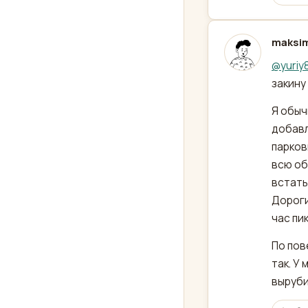
maksi
отред
@
yuriy
закину 
Я обыч
добавл
парков
всю об
встать
Дороги
час пи
По пов
так. У
выруби