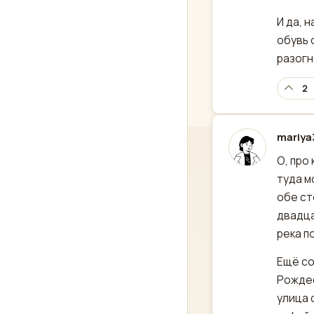
И да, 
обувь 
разогн
2
mariya
отред
О, про
туда м
обе ст
двадца
река п
Ещё со
Рождес
улица 