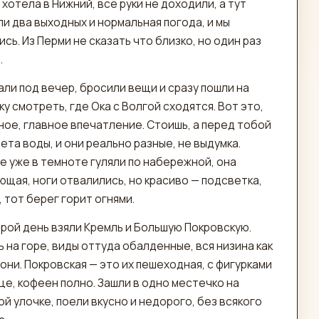
хотела в Нижний, всё руки не доходили, а тут
и два выходных и нормальная погода, и мы
сь. Из Перми не сказать что близко, но один раз
.
ли под вечер, бросили вещи и сразу пошли на
у смотреть, где Ока с Волгой сходятся. Вот это,
ное, главное впечатление. Стоишь, а перед тобой
ета воды, и они реально разные, не выдумка.
е уже в темноте гуляли по набережной, она
ющая, ноги отвалились, но красиво — подсветка,
 тот берег горит огнями.
орой день взяли Кремль и Большую Покровскую.
 на горе, виды оттуда обалденные, вся низина как
они. Покровская — это их пешеходная, с фигурками
це, кофеен полно. Зашли в одно местечко на
й улочке, поели вкусно и недорого, без всякого