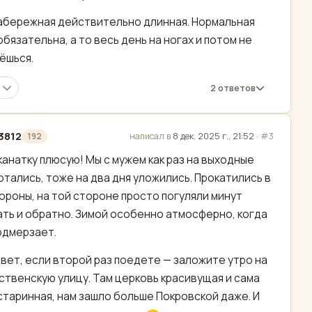
набережная действительно длинная. Нормальная
обязательна, а то весь день на ногах и потом не
ёшься.
2 ответов
3812
написал в
8 дек. 2025 г., 21:52
·
#3
192
актировано
 канатку плюсую! Мы с мужем как раз на выходные
отались, тоже на два дня уложились. Прокатились в
ороны, на той стороне просто погуляли минут
ть и обратно. Зимой особенно атмосферно, когда
одмерзает.
вет, если второй раз поедете — заложите утро на
твенскую улицу. Там церковь красивущая и сама
старинная, нам зашло больше Покровской даже. И