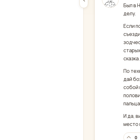
Был в 
делу.
Если п
съезди
зодчес
старых
сказка
По тех
дай бо
собой 
полови
пальца
И да, 
место 
0