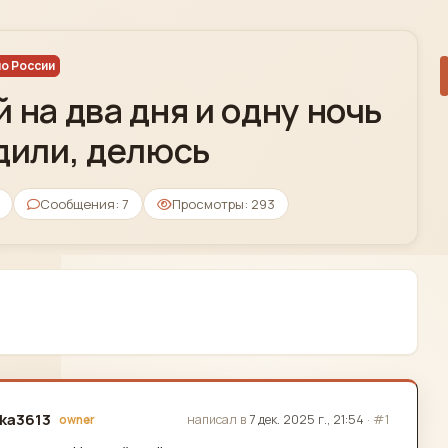
о России
 на два дня и одну ночь
дили, делюсь
Сообщения: 7
Просмотры: 293
ika3613
написал в
7 дек. 2025 г., 21:54
·
#1
owner
актировано