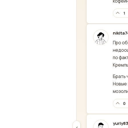
кофейн
1
nikita
отред
Про об
недооц
по фак
Кремль
Брать 
Новые 
мозоли
0
yuriy8
отред