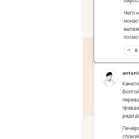
пафос
Чего н
монаст
вылазк
посмо
0
anton
отред
Канатк
Волгой
перева
правда
ради д
Печёрс
спокой