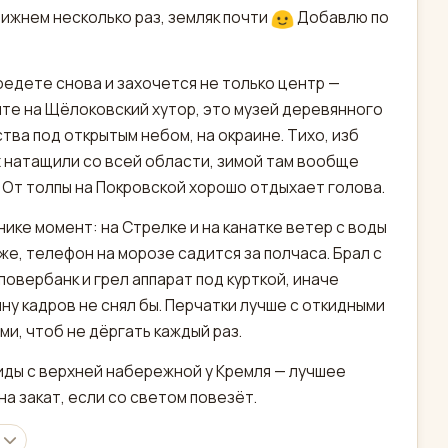
Нижнем несколько раз, земляк почти
Добавлю по
оедете снова и захочется не только центр —
те на Щёлоковский хутор, это музей деревянного
тва под открытым небом, на окраине. Тихо, изб
 натащили со всей области, зимой там вообще
. От толпы на Покровской хорошо отдыхает голова.
нике момент: на Стрелке и на канатке ветер с воды
же, телефон на морозе садится за полчаса. Брал с
повербанк и грел аппарат под курткой, иначе
ну кадров не снял бы. Перчатки лучше с откидными
ми, чтоб не дёргать каждый раз.
виды с верхней набережной у Кремля — лучшее
на закат, если со светом повезёт.