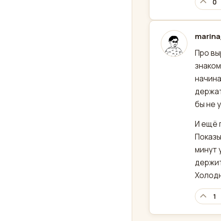
0
marin
отред
Про вы
знаком
начина
держат
бы не 
И ещё 
Показы
минут 
держит
Холодн
1