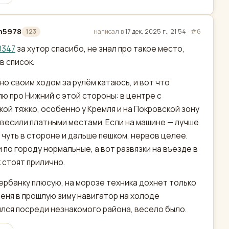
m5978
написал в
17 дек. 2025 г., 21:54
·
#6
123
актировано
8347
за хутор спасибо, не знал про такое место,
в список.
но своим ходом за рулём катаюсь, и вот что
ю про Нижний с этой стороны: в центре с
кой тяжко, особенно у Кремля и на Покровской зону
весили платными местами. Если на машине — лучше
 чуть в стороне и дальше пешком, нервов целее.
 по городу нормальные, а вот развязки на въезде в
к стоят прилично.
ербанку плюсую, на морозе техника дохнет только
 меня в прошлую зиму навигатор на холоде
лся посреди незнакомого района, весело было.