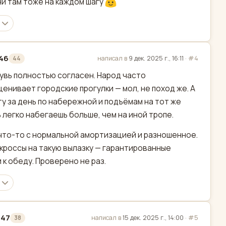
и там тоже на каждом шагу
746
написал в
9 дек. 2025 г., 16:11
·
#4
44
актировано
увь полностью согласен. Народ часто
енивает городские прогулки — мол, не поход же. А
ту за день по набережной и подъёмам на тот же
 легко набегаешь больше, чем на иной тропе.
что-то с нормальной амортизацией и разношенное.
кроссы на такую вылазку — гарантированные
 к обеду. Проверено не раз.
347
написал в
15 дек. 2025 г., 14:00
·
#5
38
актировано