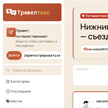
Skip to content
Тревел
токс
Путешествия п
Нижний
Привет,
— съез
путешественник!
Войдите, чтобы участвовать в
обсуждениях.
veronika3613
Войти
Зарегистрироваться
РЕКЛАМА
Категории
Последние
veron
Метки
отред