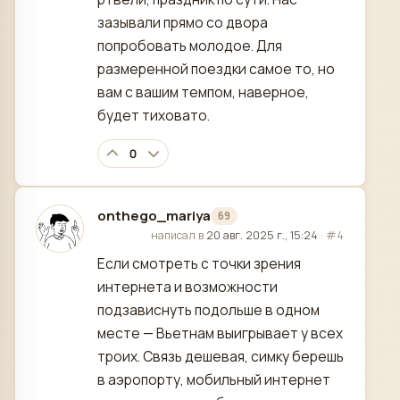
зазывали прямо со двора
попробовать молодое. Для
размеренной поездки самое то, но
вам с вашим темпом, наверное,
будет тиховато.
0
onthego_mariya
69
отредактировано
написал в
20 авг. 2025 г., 15:24
·
#4
Если смотреть с точки зрения
интернета и возможности
подзависнуть подольше в одном
месте — Вьетнам выигрывает у всех
троих. Связь дешевая, симку берешь
в аэропорту, мобильный интернет