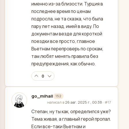
именно из-за близости. Турция в
последнее время по ценам
подросла, не та сказка, что была
пару лет назад, имей в виду. По
документам везде для короткой
поездки все просто, главное
Вьетнам перепроверь по срокам,
там любят менять правила без
предупреждения, как обычно.
0
go_mihail
152
отредактировано
написал в
26 авг. 2025 г., 00:38
·
#17
Степан, ну ты как, определился уже?
Тема живая, а главный герой пропал.
Если все-таки Вьетнам и