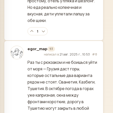
простому, отель у пляжа и шезлонг.
Но еда реально копеечная и
вкусная, дети уплетали лапшу за
обе щеки.
1
egor_map
93
отредактировано
написал в
21 авг. 2025 г., 10:53
·
#8
Раз ты с рюкзаком и не боишься уйти
от моря — Грузия даст горы,
которые остальные два варианта
рядом не стоят. Сванетия, Казбеги,
Тушетия. В октябре погода в горах
уже капризная, окна между
фронтами короткие, дорогу в
Тушетию могут закрыть в любой