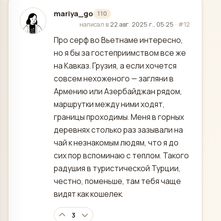
mariya_go
110
отредактировано
написал в
22 авг. 2025 г., 05:25
·
#12
Про серф во Вьетнаме интересно,
но я бы за гостеприимством все же
на Кавказ. Грузия, а если хочется
совсем нехоженого — загляни в
Армению или Азербайджан рядом,
маршрутки между ними ходят,
границы проходимы. Меня в горных
деревнях столько раз зазывали на
чай к незнакомым людям, что я до
сих пор вспоминаю с теплом. Такого
радушия в туристической Турции,
честно, поменьше, там тебя чаще
видят как кошелек.
3