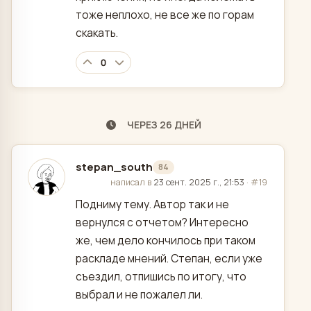
тоже неплохо, не все же по горам
скакать.
0
ЧЕРЕЗ 26 ДНЕЙ
stepan_south
84
отредактировано
написал в
23 сент. 2025 г., 21:53
·
#19
Подниму тему. Автор так и не
вернулся с отчетом? Интересно
же, чем дело кончилось при таком
раскладе мнений. Степан, если уже
съездил, отпишись по итогу, что
выбрал и не пожалел ли.