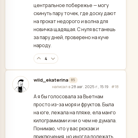
центральное побережье — могу
скинуть пару точек, где доску дают
на прокат недорого и волна для
новичка щадящая. С нуля встанешь
за пару дней, проверено на куче
народу.
4
wild_ekaterina
85
отредактировано
написал в
28 авг. 2025 г., 15:19
·
#18
А я бы голосовала за Вьетнам
просто из-за моря и фруктов. Была
на юге, лежала на пляже, ела манго
килограммами и ни о чем не думала.
Понимаю, что у вас рюкзак и
приключения, но иногда полежать