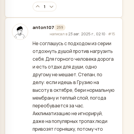
1
anton107
259
отредактировано
написал в
23 авг. 2025 г., 02:10
·
#15
Не соглашусь с подходом из серии
отдохнуть душой против нагрузить
себя. Для горного человека дорога
и есть отдых для души, одно
другому не мешает. Степан, по
делу: если идешь в Грузию на
высоту в октябре, бери нормальную
мембрану и теплый слой, погода
переобувается за час.
Акклиматизацию не игнорируй,
даже на популярных тропах люди
привозят горняшку, потому что