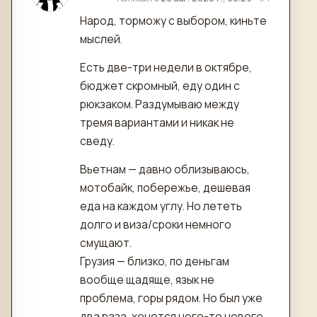
Народ, торможу с выбором, киньте
мыслей.
Есть две-три недели в октябре,
бюджет скромный, еду один с
рюкзаком. Раздумываю между
тремя вариантами и никак не
сведу.
Вьетнам — давно облизываюсь,
мотобайк, побережье, дешевая
еда на каждом углу. Но лететь
долго и виза/сроки немного
смущают.
Грузия — близко, по деньгам
вообще щадяще, язык не
проблема, горы рядом. Но был уже
два раза, хочется чего-то нового.