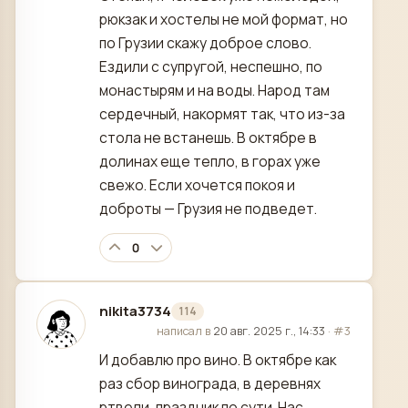
рюкзак и хостелы не мой формат, но
по Грузии скажу доброе слово.
Ездили с супругой, неспешно, по
монастырям и на воды. Народ там
сердечный, накормят так, что из-за
стола не встанешь. В октябре в
долинах еще тепло, в горах уже
свежо. Если хочется покоя и
доброты — Грузия не подведет.
0
nikita3734
114
отредактировано
написал в
20 авг. 2025 г., 14:33
·
#3
И добавлю про вино. В октябре как
раз сбор винограда, в деревнях
ртвели, праздник по сути. Нас