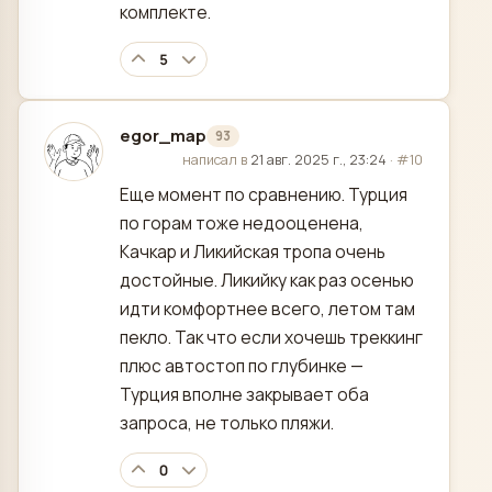
комплекте.
5
egor_map
93
отредактировано
написал в
21 авг. 2025 г., 23:24
·
#10
Еще момент по сравнению. Турция
по горам тоже недооценена,
Качкар и Ликийская тропа очень
достойные. Ликийку как раз осенью
идти комфортнее всего, летом там
пекло. Так что если хочешь треккинг
плюс автостоп по глубинке —
Турция вполне закрывает оба
запроса, не только пляжи.
0