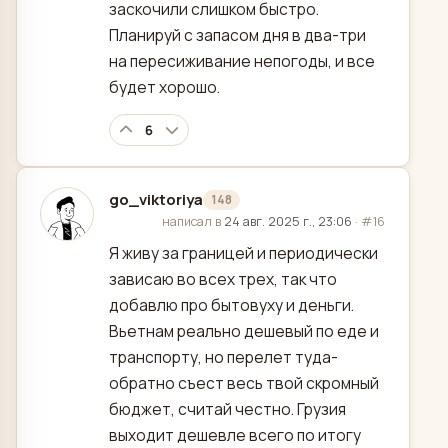
заскочили слишком быстро.
Планируй с запасом дня в два-три
на пересиживание непогоды, и все
будет хорошо.
6
go_viktoriya
148
отредактировано
написал в
24 авг. 2025 г., 23:06
·
#16
Я живу за границей и периодически
зависаю во всех трех, так что
добавлю про бытовуху и деньги.
Вьетнам реально дешевый по еде и
транспорту, но перелет туда-
обратно съест весь твой скромный
бюджет, считай честно. Грузия
выходит дешевле всего по итогу