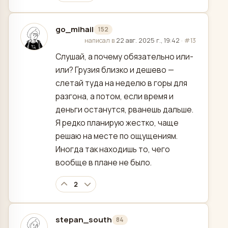
go_mihail
152
отредактировано
написал в
22 авг. 2025 г., 19:42
·
#13
Слушай, а почему обязательно или-
или? Грузия близко и дешево —
слетай туда на неделю в горы для
разгона, а потом, если время и
деньги останутся, рванешь дальше.
Я редко планирую жестко, чаще
решаю на месте по ощущениям.
Иногда так находишь то, чего
вообще в плане не было.
2
stepan_south
84