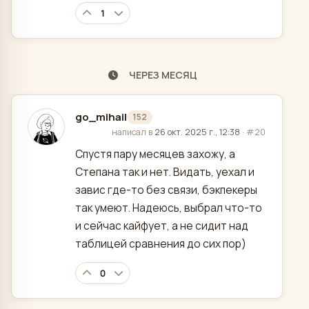
1
ЧЕРЕЗ МЕСЯЦ
go_mihail
152
отредактировано
написал в
26 окт. 2025 г., 12:38
·
#20
Спустя пару месяцев захожу, а
Степана так и нет. Видать, уехал и
завис где-то без связи, бэкпекеры
так умеют. Надеюсь, выбрал что-то
и сейчас кайфует, а не сидит над
таблицей сравнения до сих пор)
0