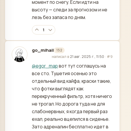
момент по снегу. Если идти на
высоту — следи за прогнозом и не
лезь без запаса по дням.
1
go_mihail
152
отредактировано
написал в
21 авг. 2025 г., 11:50
·
#9
@
egor_map
вот тут соглашусь на
все сто. Тушетия осенью это
отдельный вид кайфа, краски такие,
что фотки выглядят как
перекрученный фильтр, хотя ничего
не трогал. Но дорога туда не для
слабонервных, я когда первый раз
ехал, реально вцепился в сиденье.
Зато адреналин бесплатно идет в