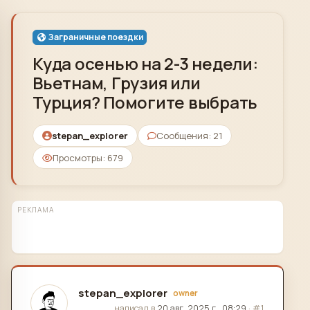
Skip to content
Заграничные поездки
Куда осенью на 2-3 недели:
Вьетнам, Грузия или
Турция? Помогите выбрать
stepan_explorer
Сообщения: 21
Просмотры: 679
РЕКЛАМА
stepan_explorer
owner
отредактировано
написал в
20 авг. 2025 г., 08:29
·
#1