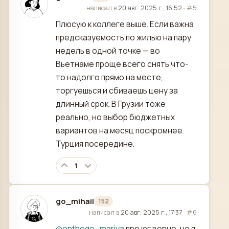
отредактировано
написал в
20 авг. 2025 г., 16:52
·
#5
Плюсую к коллеге выше. Если важна
предсказуемость по жилью на пару
недель в одной точке — во
Вьетнаме проще всего снять что-
то надолго прямо на месте,
торгуешься и сбиваешь цену за
длинный срок. В Грузии тоже
реально, но выбор бюджетных
вариантов на месяц поскромнее.
Турция посередине.
1
go_mihail
152
отредактировано
написал в
20 авг. 2025 г., 17:37
·
#6
@
onthego_mariya
про юг верно, но я