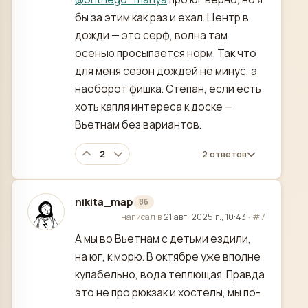
бы за этим как раз и ехал. Центр в
дожди — это серф, волна там
осенью просыпается норм. Так что
для меня сезон дождей не минус, а
наоборот фишка. Степан, если есть
хоть капля интереса к доске —
Вьетнам без вариантов.
2
2 ответов
nikita_map
86
отредактировано
написал в
21 авг. 2025 г., 10:43
·
#7
А мы во Вьетнам с детьми ездили,
на юг, к морю. В октябре уже вполне
купабельно, вода теплющая. Правда
это не про рюкзак и хостелы, мы по-