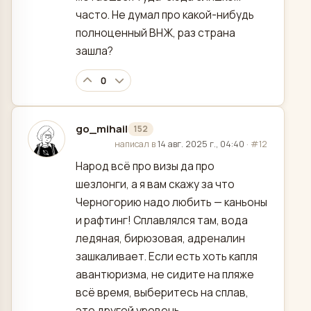
часто. Не думал про какой-нибудь
полноценный ВНЖ, раз страна
зашла?
0
go_mihail
152
отредактировано
написал в
14 авг. 2025 г., 04:40
·
#12
Народ всё про визы да про
шезлонги, а я вам скажу за что
Черногорию надо любить — каньоны
и рафтинг! Сплавлялся там, вода
ледяная, бирюзовая, адреналин
зашкаливает. Если есть хоть капля
авантюризма, не сидите на пляже
всё время, выберитесь на сплав,
это другой уровень.