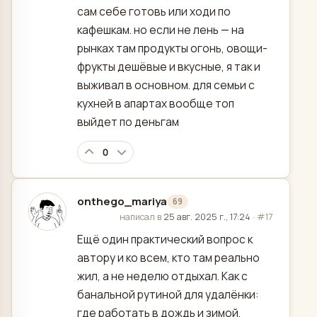
сам себе готовь или ходи по
кафешкам. но если не лень — на
рынках там продукты огонь, овощи-
фрукты дешёвые и вкусные, я так и
выживал в основном. для семьи с
кухней в апартах вообще топ
выйдет по деньгам
0
onthego_mariya
69
отредактировано
написал в
25 авг. 2025 г., 17:24
·
#17
Ещё один практический вопрос к
автору и ко всем, кто там реально
жил, а не неделю отдыхал. Как с
банальной рутиной для удалёнки:
где работать в дождь и зимой,