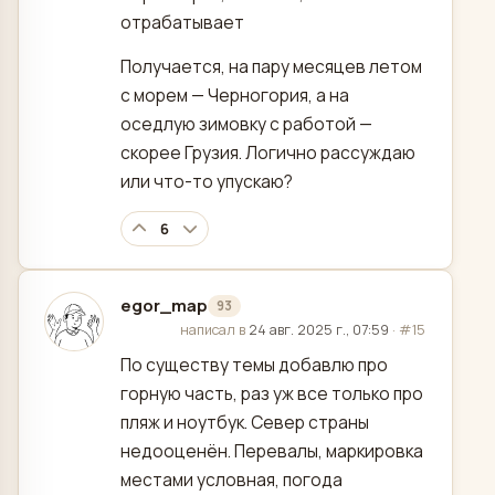
отрабатывает
Получается, на пару месяцев летом
с морем — Черногория, а на
оседлую зимовку с работой —
скорее Грузия. Логично рассуждаю
или что-то упускаю?
6
egor_map
93
отредактировано
написал в
24 авг. 2025 г., 07:59
·
#15
По существу темы добавлю про
горную часть, раз уж все только про
пляж и ноутбук. Север страны
недооценён. Перевалы, маркировка
местами условная, погода