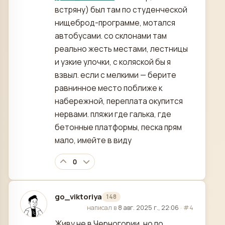
встряну) был там по студенческой
нищеброд-программе, мотался
автобусами. со склонами там
реально жесть местами, лестницы
и узкие улочки, с коляской бы я
взвыл. если с мелкими — берите
равнинное место поближе к
набережной, переплата окупится
нервами. пляжи где галька, где
бетонные платформы, песка прям
мало, имейте в виду
0
go_viktoriya
148
отредактировано
написал в
8 авг. 2025 г., 22:06
·
#4
Живу не в Черногории, но по