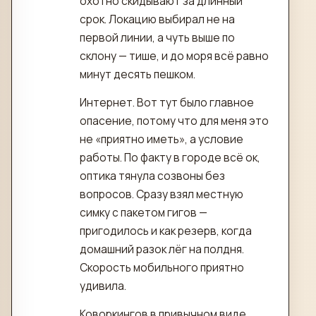
охотно скидывают за длинный
срок. Локацию выбирал не на
первой линии, а чуть выше по
склону — тише, и до моря всё равно
минут десять пешком.
Интернет. Вот тут было главное
опасение, потому что для меня это
не «приятно иметь», а условие
работы. По факту в городе всё ок,
оптика тянула созвоны без
вопросов. Сразу взял местную
симку с пакетом гигов —
пригодилось и как резерв, когда
домашний разок лёг на полдня.
Скорость мобильного приятно
удивила.
Коворкингов в привычном виде