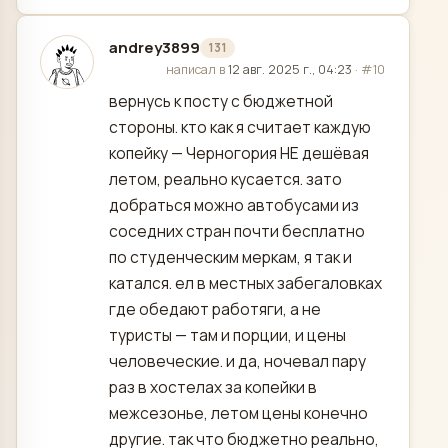
andrey3899
131
отредактировано
написал в
12 авг. 2025 г., 04:23
·
#10
вернусь к посту с бюджетной
стороны. кто как я считает каждую
копейку — Черногория НЕ дешёвая
летом, реально кусается. зато
добраться можно автобусами из
соседних стран почти бесплатно
по студенческим меркам, я так и
катался. ел в местных забегаловках
где обедают работяги, а не
туристы — там и порции, и цены
человеческие. и да, ночевал пару
раз в хостелах за копейки в
межсезонье, летом цены конечно
другие. так что бюджетно реально,