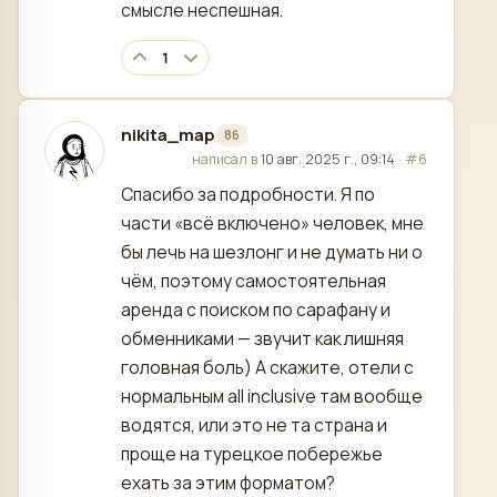
смысле неспешная.
1
nikita_map
86
отредактировано
написал в
10 авг. 2025 г., 09:14
·
#6
Спасибо за подробности. Я по
части «всё включено» человек, мне
бы лечь на шезлонг и не думать ни о
чём, поэтому самостоятельная
аренда с поиском по сарафану и
обменниками — звучит как лишняя
головная боль) А скажите, отели с
нормальным all inclusive там вообще
водятся, или это не та страна и
проще на турецкое побережье
ехать за этим форматом?