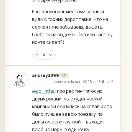
Ещё каньонинг местами огонь, и
виды с горных дорог такие, что на
серпантине забываешь дышать.
Глеб, ты на воде-то был или чисто у
ноута сидел?)
6
andrey3899
131
отредактировано
написал в
14 авг. 2025 г., 16:11
·
#13
@
go_mihail
про рафтинг плюсую
двумя руками, мы студенческой
компанией скинулись на сплав и это
было лучшее за всю поездку. по
деньгам если группой — выходит
вообще норм, в одиночку