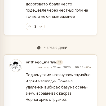
дороговато. брали место
подешевле через местных прям на
точке, а не онлайн заранее
3
ЧЕРЕЗ 9 ДНЕЙ
onthego_mariya
69
отредактировано
написал в
23 авг. 2025 г., 09:55
·
#14
Подниму тему, наткнулась случайно
и прям в закладки. Тоже на
удалёнке, выбираю базу на осень-
зиму, и сравниваю как раз
Черногорию с Грузией.