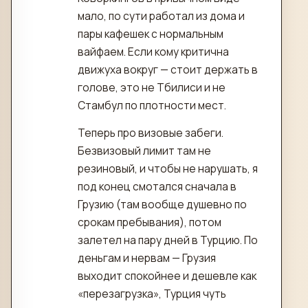
мало, по сути работал из дома и
пары кафешек с нормальным
вайфаем. Если кому критична
движуха вокруг — стоит держать в
голове, это не Тбилиси и не
Стамбул по плотности мест.
Теперь про визовые забеги.
Безвизовый лимит там не
резиновый, и чтобы не нарушать, я
под конец смотался сначала в
Грузию (там вообще душевно по
срокам пребывания), потом
залетел на пару дней в Турцию. По
деньгам и нервам — Грузия
выходит спокойнее и дешевле как
«перезагрузка», Турция чуть