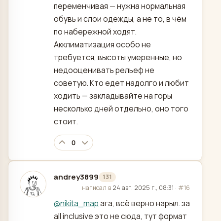
переменчивая — нужна нормальная
обувь и слои одежды, а не то, в чём
по набережной ходят.
Акклиматизация особо не
требуется, высоты умеренные, но
недооценивать рельеф не
советую. Кто едет надолго и любит
ходить — закладывайте на горы
несколько дней отдельно, оно того
стоит.
0
andrey3899
131
отредактировано
написал в
24 авг. 2025 г., 08:31
·
#16
@
nikita_map
ага, всё верно нарыл. за
all inclusive это не сюда, тут формат