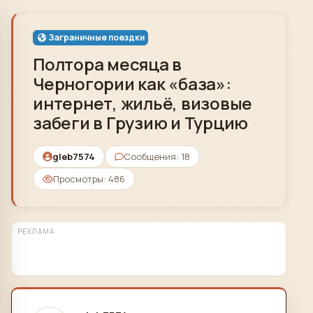
Skip to content
Заграничные поездки
Полтора месяца в
Черногории как «база»:
интернет, жильё, визовые
забеги в Грузию и Турцию
gleb7574
Сообщения: 18
Просмотры: 486
РЕКЛАМА