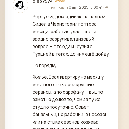
gleb7574
owner
отредактировано
написал в
8 авг. 2025 г., 06:41
·
#1
Вернулся, докладываю по полной.
Сидел в Черногории полтора
месяца, работал удалённо, и
заодно разруливал визовый
вопрос — отсюда и Грузия с
Турцией в тегах, до них ещё дойду.
По порядку.
Жильё. Брал квартиру на месяц у
местного, не через крупные
сервисы, а по сарафану — вышло
заметно дешевле, чем за ту же
студию посуточно. Совет
банальный, но рабочий: в несезон
или на стыке сезонов хозяева