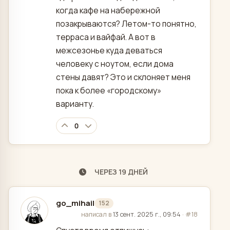
когда кафе на набережной
позакрываются? Летом-то понятно,
терраса и вайфай. А вот в
межсезонье куда деваться
человеку с ноутом, если дома
стены давят? Это и склоняет меня
пока к более «городскому»
варианту.
0
ЧЕРЕЗ 19 ДНЕЙ
go_mihail
152
отредактировано
написал в
13 сент. 2025 г., 09:54
·
#18