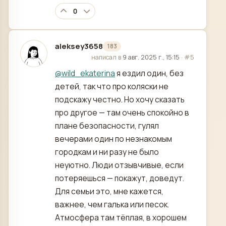
0
aleksey3658
183
отредактировано
написал в
9 авг. 2025 г., 15:15
·
#5
@
wild_ekaterina
я ездил один, без
детей, так что про коляски не
подскажу честно. Но хочу сказать
про другое — там очень спокойно в
плане безопасности, гулял
вечерами один по незнакомым
городкам и ни разу не было
неуютно. Люди отзывчивые, если
потеряешься — покажут, доведут.
Для семьи это, мне кажется,
важнее, чем галька или песок.
Атмосфера там тёплая, в хорошем