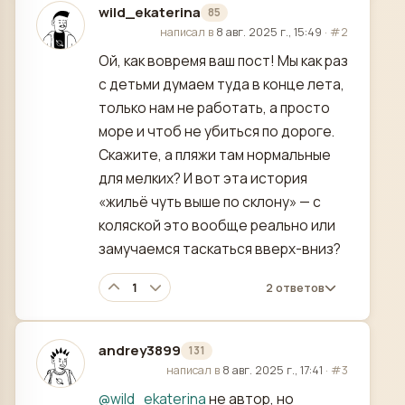
wild_ekaterina
85
отредактировано
написал в
8 авг. 2025 г., 15:49
·
#2
Ой, как вовремя ваш пост! Мы как раз
с детьми думаем туда в конце лета,
только нам не работать, а просто
море и чтоб не убиться по дороге.
Скажите, а пляжи там нормальные
для мелких? И вот эта история
«жильё чуть выше по склону» — с
коляской это вообще реально или
замучаемся таскаться вверх-вниз?
1
2 ответов
andrey3899
131
отредактировано
написал в
8 авг. 2025 г., 17:41
·
#3
@
wild_ekaterina
не автор, но