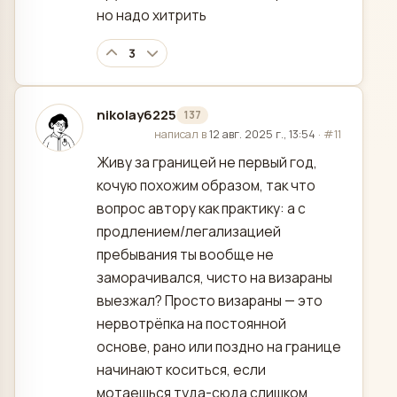
но надо хитрить
3
nikolay6225
137
отредактировано
написал в
12 авг. 2025 г., 13:54
·
#11
Живу за границей не первый год,
кочую похожим образом, так что
вопрос автору как практику: а с
продлением/легализацией
пребывания ты вообще не
заморачивался, чисто на визараны
выезжал? Просто визараны — это
нервотрёпка на постоянной
основе, рано или поздно на границе
начинают коситься, если
мотаешься туда-сюда слишком