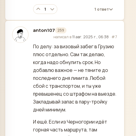
1
1 ответ
anton107
259
отредактировано
написал в
11 авг. 2025 г., 06:38
·
#7
По делу: за визовый забег в Грузию
плюс отдельно. Сам так делаю,
когда надо обнулить срок. Но
добавлю важное — не тяните до
последнего дня лимита. Любой
сбой с транспортом, и ты уже
превышенец со штрафом на выезде.
Закладывай запас в пару-тройку
дней минимум.
И ещё. Если из Черногории идёт
горная часть маршрута, там