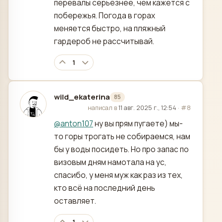
перевалы серьёзнее, чем кажется с
побережья. Погода в горах
меняется быстро, на пляжный
гардероб не рассчитывай.
1
wild_ekaterina
85
отредактировано
написал в
11 авг. 2025 г., 12:54
·
#8
@
anton107
ну вы прям пугаете) мы-
то горы трогать не собираемся, нам
бы у воды посидеть. Но про запас по
визовым дням намотала на ус,
спасибо, у меня муж как раз из тех,
кто всё на последний день
оставляет.