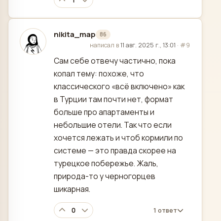
1
nikita_map
86
отредактировано
написал в
11 авг. 2025 г., 13:01
·
#9
Сам себе отвечу частично, пока
копал тему: похоже, что
классического «всё включено» как
в Турции там почти нет, формат
больше про апартаменты и
небольшие отели. Так что если
хочется лежать и чтоб кормили по
системе — это правда скорее на
турецкое побережье. Жаль,
природа-то у черногорцев
шикарная.
0
1 ответ