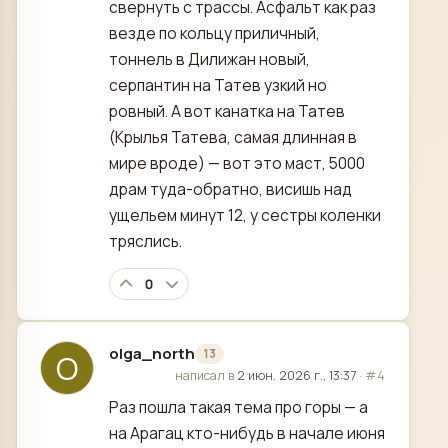
свернуть с трассы. Асфальт как раз
везде по кольцу приличный,
тоннель в Дилижан новый,
серпантин на Татев узкий но
ровный. А вот канатка на Татев
(Крылья Татева, самая длинная в
мире вроде) — вот это маст, 5000
драм туда-обратно, висишь над
ущельем минут 12, у сестры коленки
тряслись.
0
olga_north
13
O
отредактировано
написал в
2 июн. 2026 г., 13:37
·
#4
Раз пошла такая тема про горы — а
на Арагац кто-нибудь в начале июня