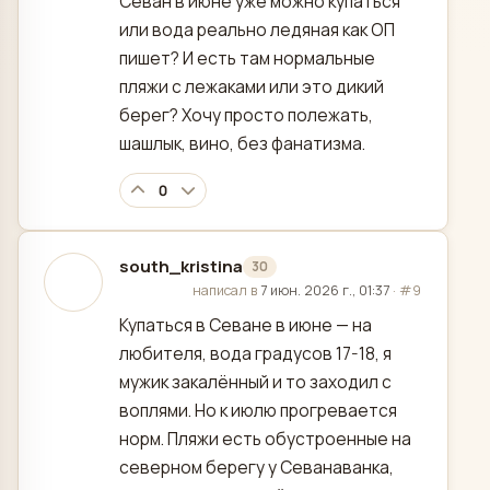
Севан в июне уже можно купаться
или вода реально ледяная как ОП
пишет? И есть там нормальные
пляжи с лежаками или это дикий
берег? Хочу просто полежать,
шашлык, вино, без фанатизма.
0
south_kristina
30
отредактировано
написал в
7 июн. 2026 г., 01:37
·
#9
Купаться в Севане в июне — на
любителя, вода градусов 17-18, я
мужик закалённый и то заходил с
воплями. Но к июлю прогревается
норм. Пляжи есть обустроенные на
северном берегу у Севанаванка,