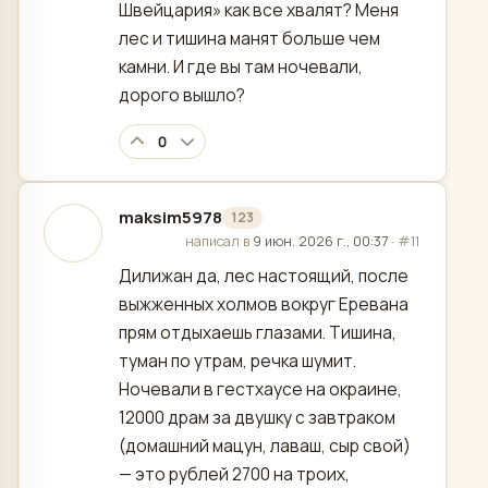
Швейцария» как все хвалят? Меня
лес и тишина манят больше чем
камни. И где вы там ночевали,
дорого вышло?
0
maksim5978
123
отредактировано
написал в
9 июн. 2026 г., 00:37
·
#11
Дилижан да, лес настоящий, после
выжженных холмов вокруг Еревана
прям отдыхаешь глазами. Тишина,
туман по утрам, речка шумит.
Ночевали в гестхаусе на окраине,
12000 драм за двушку с завтраком
(домашний мацун, лаваш, сыр свой)
— это рублей 2700 на троих,