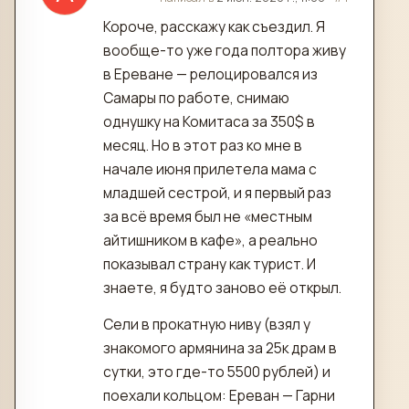
Короче, расскажу как съездил. Я
вообще-то уже года полтора живу
в Ереване — релоцировался из
Самары по работе, снимаю
однушку на Комитаса за 350$ в
месяц. Но в этот раз ко мне в
начале июня прилетела мама с
младшей сестрой, и я первый раз
за всё время был не «местным
айтишником в кафе», а реально
показывал страну как турист. И
знаете, я будто заново её открыл.
Сели в прокатную ниву (взял у
знакомого армянина за 25к драм в
сутки, это где-то 5500 рублей) и
поехали кольцом: Ереван — Гарни