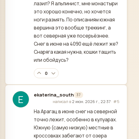
лазил? Я альпинист, мне монастыри
это хорошо конечно, но хочется
ноги размять. По описаниям южная
вершина это вообще треккинг, а
вот северная уже посерьёзнее.
Снег в июне на 4090 ещё лежит же?
Снаряга какая нужна, кошки тащить
или обойдусь?
0
ekaterina_south
37
E
отредактировано
написал в
2 июн. 2026 г., 22:37
·
#5
На Арагац в июне снег на северной
точно лежит, особенно в кулуарах.
Южную (самую низкую) местные в
кроссовках забегают от озера