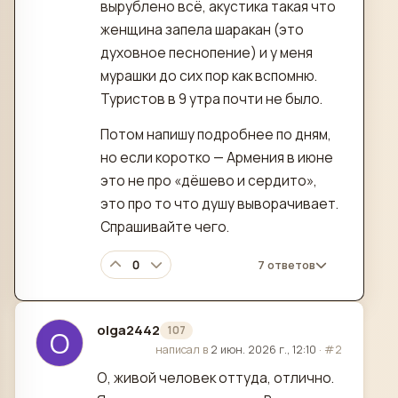
вырублено всё, акустика такая что
женщина запела шаракан (это
духовное песнопение) и у меня
мурашки до сих пор как вспомню.
Туристов в 9 утра почти не было.
Потом напишу подробнее по дням,
но если коротко — Армения в июне
это не про «дёшево и сердито»,
это про то что душу выворачивает.
Спрашивайте чего.
0
7 ответов
olga2442
107
O
отредактировано
написал в
2 июн. 2026 г., 12:10
·
#2
О, живой человек оттуда, отлично.