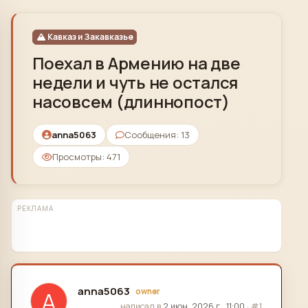
Skip to content
Кавказ и Закавказье
Поехал в Армению на две
недели и чуть не остался
насовсем (длиннопост)
anna5063
Сообщения: 13
Просмотры: 471
РЕКЛАМА
anna5063
owner
A
отредактировано
написал в
2 июн. 2026 г., 11:00
·
#1