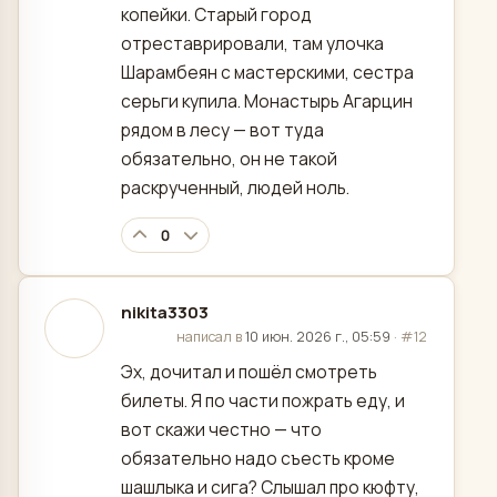
копейки. Старый город
отреставрировали, там улочка
Шарамбеян с мастерскими, сестра
серьги купила. Монастырь Агарцин
рядом в лесу — вот туда
обязательно, он не такой
раскрученный, людей ноль.
0
nikita3303
отредактировано
написал в
10 июн. 2026 г., 05:59
·
#12
Эх, дочитал и пошёл смотреть
билеты. Я по части пожрать еду, и
вот скажи честно — что
обязательно надо съесть кроме
шашлыка и сига? Слышал про кюфту,