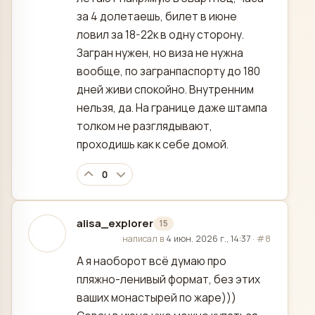
за 4 долетаешь, билет в июне
ловил за 18-22к в одну сторону.
Загран нужен, но виза не нужна
вообще, по загранпаспорту до 180
дней живи спокойно. Внутренним
нельзя, да. На границе даже штампа
толком не разглядывают,
проходишь как к себе домой.
0
alisa_explorer
15
отредактировано
написал в
4 июн. 2026 г., 14:37
·
#8
А я наоборот всё думаю про
пляжно-ленивый формат, без этих
ваших монастырей по жаре)))