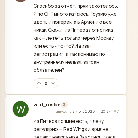
Спасибо за отчёт, прям захотелось.
Я по СНГ много катаюсь, Грузию уже
вдоль и поперёк, а в Армению всё
никак. Скажи, из Питера логистика
как — лететь только через Москву
или есть что-то? И виза-
регистрация, я так понимаю по
внутреннему нельзя, загран
обязателен?
0
wild_ruslan
3
W
отредактировано
написал в
3 июн. 2026 г., 20:37
·
#7
Из Питера прямые есть, я лечу
регулярно — Red Wings и армяне
летают напрямую в Звартноц, часа