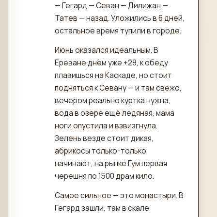
— Гегард — Севан — Дилижан —
Татев — назад. Уложились в 6 дней,
остальное время тупили в городе.
Июнь оказался идеальным. В
Ереване днём уже +28, к обеду
плавишься на Каскаде, но стоит
подняться к Севану — и там свежо,
вечером реально куртка нужна,
вода в озере ещё ледяная, мама
ноги опустила и взвизгнула.
Зелень везде стоит дикая,
абрикосы только-только
начинают, на рынке Гум первая
черешня по 1500 драм кило.
Самое сильное — это монастыри. В
Гегард зашли, там в скале