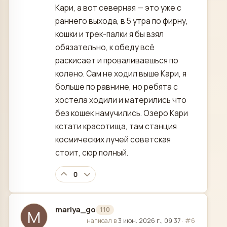
Кари, а вот северная — это уже с
раннего выхода, в 5 утра по фирну,
кошки и трек-палки я бы взял
обязательно, к обеду всё
раскисает и проваливаешься по
колено. Сам не ходил выше Кари, я
больше по равнине, но ребята с
хостела ходили и матерились что
без кошек намучились. Озеро Кари
кстати красотища, там станция
космических лучей советская
стоит, сюр полный.
0
mariya_go
110
M
отредактировано
написал в
3 июн. 2026 г., 09:37
·
#6