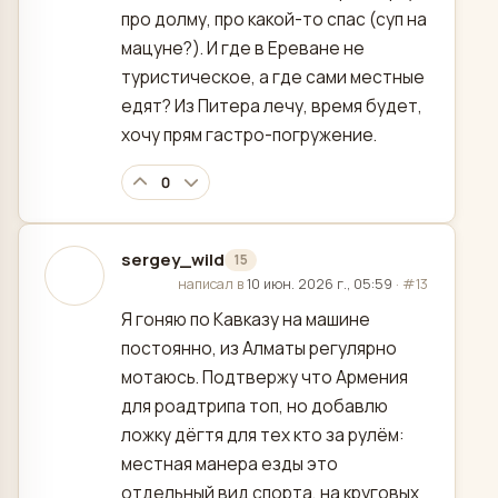
про долму, про какой-то спас (суп на
мацуне?). И где в Ереване не
туристическое, а где сами местные
едят? Из Питера лечу, время будет,
хочу прям гастро-погружение.
0
sergey_wild
15
отредактировано
написал в
10 июн. 2026 г., 05:59
·
#13
Я гоняю по Кавказу на машине
постоянно, из Алматы регулярно
мотаюсь. Подтвержу что Армения
для роадтрипа топ, но добавлю
ложку дёгтя для тех кто за рулём:
местная манера езды это
отдельный вид спорта, на круговых