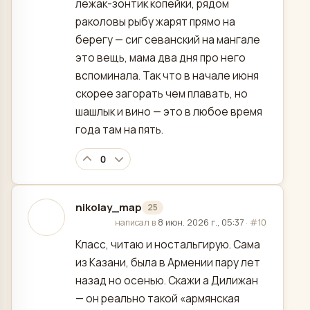
лежак-зонтик копейки, рядом
раколовы рыбу жарят прямо на
берегу — сиг севанский на мангале
это вещь, мама два дня про него
вспоминала. Так что в начале июня
скорее загорать чем плавать, но
шашлык и вино — это в любое время
года там на пять.
0
nikolay_map
25
отредактировано
написал в
8 июн. 2026 г., 05:37
·
#10
Класс, читаю и ностальгирую. Сама
из Казани, была в Армении пару лет
назад но осенью. Скажи а Дилижан
— он реально такой «армянская