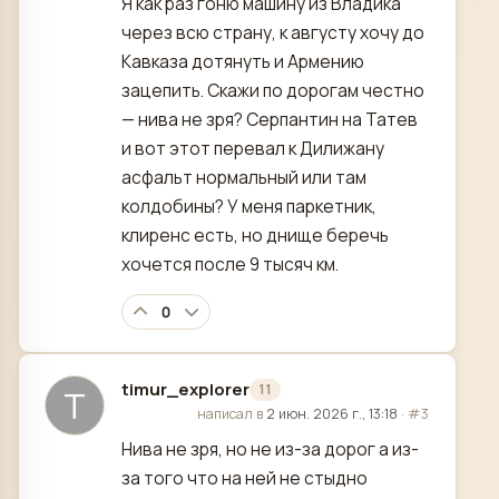
Я как раз гоню машину из Владика
через всю страну, к августу хочу до
Кавказа дотянуть и Армению
зацепить. Скажи по дорогам честно
— нива не зря? Серпантин на Татев
и вот этот перевал к Дилижану
асфальт нормальный или там
колдобины? У меня паркетник,
клиренс есть, но днище беречь
хочется после 9 тысяч км.
0
timur_explorer
11
T
отредактировано
написал в
2 июн. 2026 г., 13:18
·
#3
Нива не зря, но не из-за дорог а из-
за того что на ней не стыдно