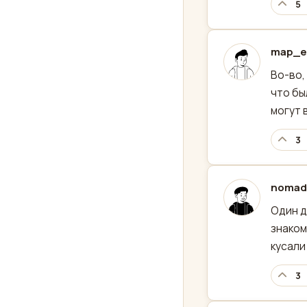
5
map_e
отред
Во-во,
что бы
могут 
3
nomad
отред
Один д
знаком
кусали
3