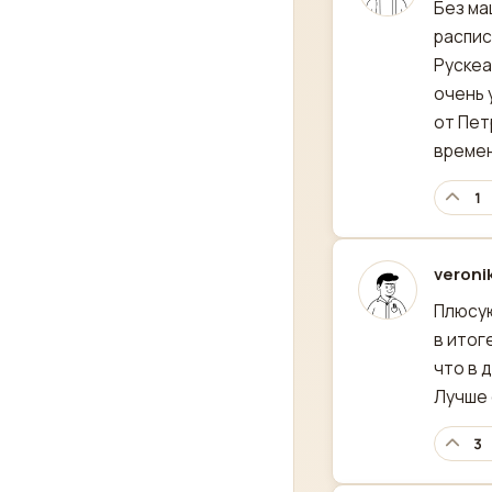
Без ма
распис
Рускеа
очень 
от Пет
времен
1
veroni
отред
Плюсую
в итог
что в 
Лучше 
3