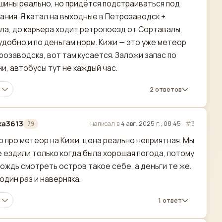
шины реально, но придётся подстраиваться под
ания. Я катал на выходные в Петрозаводск +
ла, до карьера ходит ретропоезд от Сортавалы,
удобно и по деньгам норм. Кижи — это уже метеор
розаводска, вот там кусается. Заложи запас по
и, автобусы тут не каждый час.
2 ответов
ka3613
написал в
4 авг. 2025 г., 08:45
·
#3
79
актировано
 про метеор на Кижи, цена реально неприятная. Мы
е ездили только когда была хорошая погода, потому
дождь смотреть остров такое себе, а деньги те же.
один раз и наверняка.
1 ответ