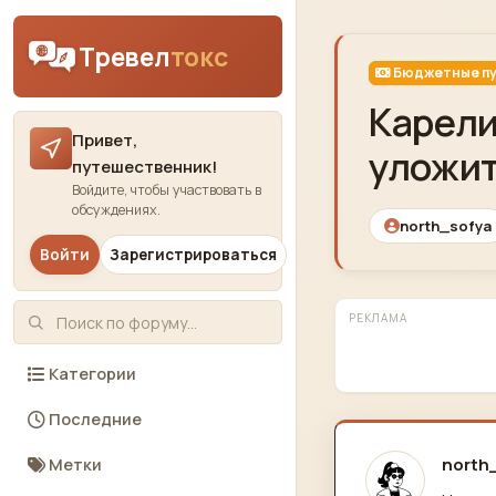
Skip to content
Тревел
токс
Бюджетные пу
Карели
Привет,
уложит
путешественник!
Войдите, чтобы участвовать в
обсуждениях.
north_sofya
Войти
Зарегистрироваться
РЕКЛАМА
Категории
Последние
north
Метки
отред