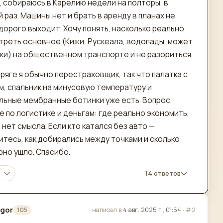
, собираюсь в Карелию недели на полторы, в
 раз. Машины нет и брать в аренду в планах не
дорого выходит. Хочу понять, насколько реально
треть основное (Кижи, Рускеала, водопады, может
ки) на общественном транспорте и не разориться.
ряге я обычно перестраховщик, так что палатка с
м, спальник на минусовую температуру и
льные мембранные ботинки уже есть. Вопрос
 по логистике и деньгам: где реально экономить,
 нет смысла. Если кто катался без авто —
итесь, как добирались между точками и сколько
рно ушло. Спасибо.
14 ответов
gor
написал в
4 авг. 2025 г., 01:54
·
#2
105
актировано