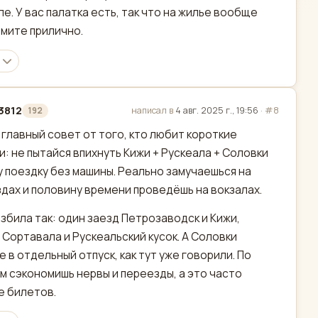
е. У вас палатка есть, так что на жилье вообще
мите прилично.
3812
написал в
4 авг. 2025 г., 19:56
·
#8
192
актировано
 главный совет от того, кто любит короткие
и: не пытайся впихнуть Кижи + Рускеала + Соловки
у поездку без машины. Реально замучаешься на
дах и половину времени проведёшь на вокзалах.
азбила так: один заезд Петрозаводск и Кижи,
 Сортавала и Рускеальский кусок. А Соловки
 в отдельный отпуск, как тут уже говорили. По
м сэкономишь нервы и переезды, а это часто
 билетов.