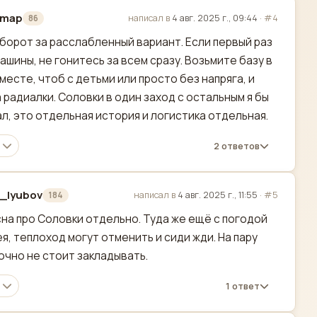
_map
написал в
4 авг. 2025 г., 09:44
·
#4
86
актировано
оборот за расслабленный вариант. Если первый раз
машины, не гонитесь за всем сразу. Возьмите базу в
месте, чтоб с детьми или просто без напряга, и
 радиалки. Соловки в один заход с остальным я бы
ал, это отдельная история и логистика отдельная.
2 ответов
_lyubov
написал в
4 авг. 2025 г., 11:55
·
#5
184
актировано
на про Соловки отдельно. Туда же ещё с погодой
я, теплоход могут отменить и сиди жди. На пару
очно не стоит закладывать.
1 ответ