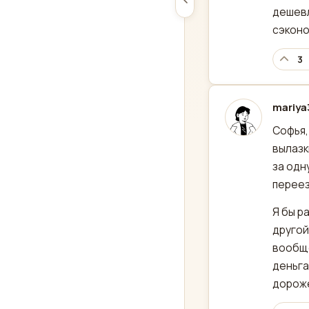
дешевл
сэконо
3
mariya
отред
Софья,
вылазк
за одн
переез
Я бы р
другой
вообще
деньга
дороже