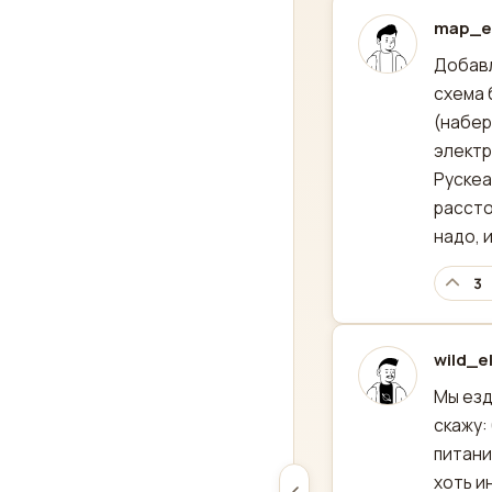
map_e
отред
Добавл
схема 
(набер
электр
Рускеа
рассто
надо, 
3
wild_e
отред
Мы езд
скажу:
питани
хоть и