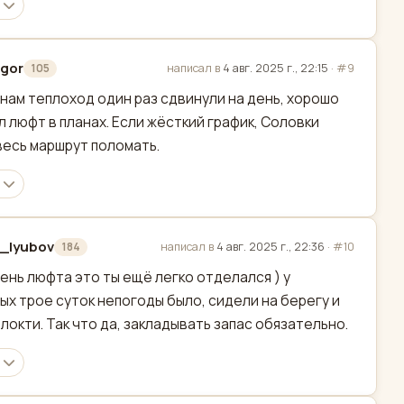
gor
написал в
4 авг. 2025 г., 22:15
·
#9
105
актировано
 нам теплоход один раз сдвинули на день, хорошо
л люфт в планах. Если жёсткий график, Соловки
весь маршрут поломать.
_lyubov
написал в
4 авг. 2025 г., 22:36
·
#10
184
актировано
ень люфта это ты ещё легко отделался ) у
ых трое суток непогоды было, сидели на берегу и
 локти. Так что да, закладывать запас обязательно.