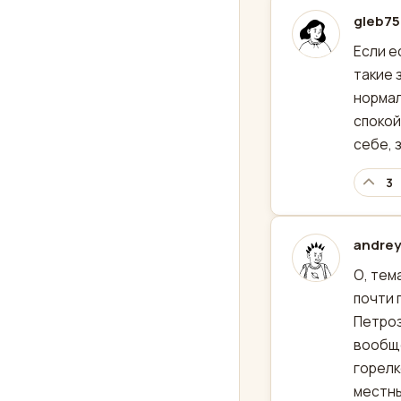
gleb75
отред
Если е
такие 
нормал
спокой
себе, 
3
andre
отред
О, тем
почти 
Петроз
вообще
горелк
местны