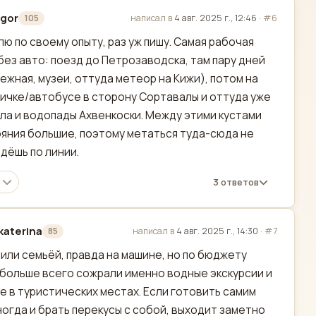
gor
написал в
4 авг. 2025 г., 12:46
·
#6
105
актировано
ю по своему опыту, раз уж пишу. Самая рабочая
без авто: поезд до Петрозаводска, там пару дней
ежная, музеи, оттуда метеор на Кижи), потом на
ичке/автобусе в сторону Сортавалы и оттуда уже
ла и водопады Ахвенкоски. Между этими кустами
яния большие, поэтому метаться туда-сюда не
идёшь по линии.
3 ответов
katerina
написал в
4 авг. 2025 г., 14:30
·
#7
85
актировано
или семьёй, правда на машине, но по бюджету
 больше всего сожрали именно водные экскурсии и
е в туристических местах. Если готовить самим
ногда и брать перекусы с собой, выходит заметно