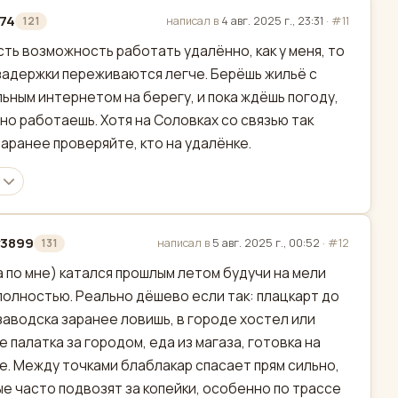
74
написал в
4 авг. 2025 г., 23:31
·
#11
121
актировано
сть возможность работать удалённо, как у меня, то
задержки переживаются легче. Берёшь жильё с
ьным интернетом на берегу, и пока ждёшь погоду,
но работаешь. Хотя на Соловках со связью так
заранее проверяйте, кто на удалёнке.
y3899
написал в
5 авг. 2025 г., 00:52
·
#12
131
актировано
а по мне) катался прошлым летом будучи на мели
полностью. Реально дёшево если так: плацкарт до
аводска заранее ловишь, в городе хостел или
 палатка за городом, еда из магаза, готовка на
е. Между точками блаблакар спасает прям сильно,
е часто подвозят за копейки, особенно по трассе