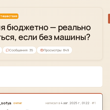
тешествия
я бюджетно — реально
ься, если без машины?
Сообщения: 35
Просмотры: 849
_sofya
написал в
4 авг. 2025 г., 01:22
·
#1
owner
актировано