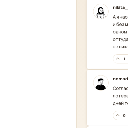
nikita
отред
А я на
и без 
одном 
оттуда
не пих
1
nomad
отред
Соглас
лотере
дней т
0