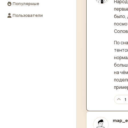
Народ
Популярные
первый
Пользователи
было, 
посмо
Солов
По сна
тенто
норма
больше
на чём
подел
приме
1
map_e
отред