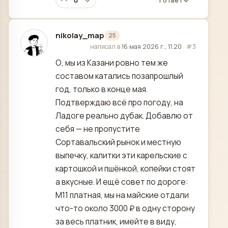
0
1 ответ
nikolay_map
25
отредактировано
написал в
16 мая 2026 г., 11:20
·
#3
О, мы из Казани ровно тем же
составом катались позапрошлый
год, только в конце мая.
Подтверждаю всё про погоду, на
Ладоге реально дубак. Добавлю от
себя — не пропустите
Сортавальский рынок и местную
выпечку, калитки эти карельские с
картошкой и пшёнкой, копейки стоят
а вкусные. И ещё совет по дороге:
М11 платная, мы на майские отдали
что-то около 3000 ₽ в одну сторону
за весь платник, имейте в виду,