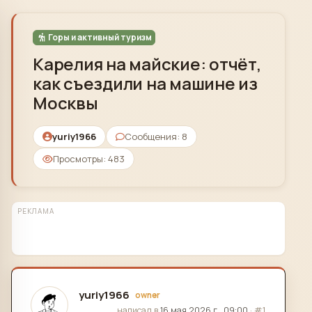
Skip to content
Горы и активный туризм
Карелия на майские: отчёт,
как съездили на машине из
Москвы
yuriy1966
Сообщения: 8
Просмотры: 483
РЕКЛАМА
yuriy1966
owner
отредактировано
написал в
16 мая 2026 г., 09:00
·
#1