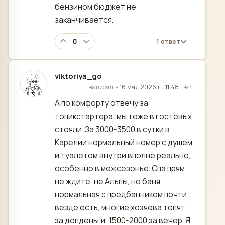
бензином бюджет не
заканчивается.
0
1 ответ
viktoriya_go
отредактировано
написал в
16 мая 2026 г., 11:48
·
#4
А по комфорту отвечу за
топикстартера, мы тоже в гостевых
стояли. За 3000-3500 в сутки в
Карелии нормальный номер с душем
и туалетом внутри вполне реально,
особенно в межсезонье. Спа прям
не ждите, не Альпы, но баня
нормальная с предбанником почти
везде есть, многие хозяева топят
за допденьги, 1500-2000 за вечер. Я