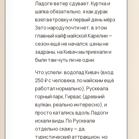
Ладоге ветер сдувает. Куртка и
шапка обязательно, я как дурак
взял ветровку и первый день мёрз.
Зато народу почти нет, в этом
главный кайф майской Карелии —
сезон ещё не начался, цены не
задраны, на Кивач мы приехали и
были там чуть ли не одни.
Что успели: водопад Кивач (вход
250 ₽ с человека, по майским ещё
работал нормально), Рускеала
горный парк, Гирвас (древний
вулкан, реально интересно), и
просто катались вдоль Ладоги
искали виды. По Рускеале
отдельно скажу — да,
туристический аттракцион, но