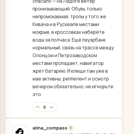
спасало — на Ладоге ветер
пронизывающий. Обувь только
непромокаемая, тропы у того же
Кивача и в Рускеале местами
мокрые, в кроссовках наберёте
воды за полчаса. Ещё пауэрбанк
нормальный, связь на трассе между
Олонцом и Петрозаводском
местами пропадает, навигатор
жрёт батарею. И клещи там уже в
мае активны, реппелент и осмотр
вечером обязательно, не игнорьте
это.
0
alina_compass
9