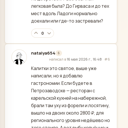
легковая была? До Гирваса и до тех
мест вдоль Ладоги нормально
доехали или где-то застревали?
0
natalya654
6
отредактировано
написал в
16 мая 2026 г., 16:48
·
#6
Калитки это святое, выше уже
написали, но я добавлю
гастрономии. Если будете в
Петрозаводске — ресторан с
карельской кухней на набережной,
брали там уху из форели и лосятину,
вышло на двоих около 2800 ₽, для
регионального уровня недёшево но
того стоило. А вот рыбу копчёную и