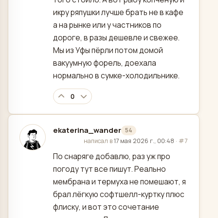
икру ряпушки лучше брать не в кафе
а на рынке или у частников по
дороге, в разы дешевле и свежее.
Мы из Уфы пёрли потом домой
вакуумную форель, доехала
нормально в сумке-холодильнике.
0
ekaterina_wander
54
отредактировано
написал в
17 мая 2026 г., 00:48
·
#7
По снаряге добавлю, раз уж про
погоду тут все пишут. Реально
мембрана и термуха не помешают, я
брал лёгкую софтшелл-куртку плюс
флиску, и вот это сочетание