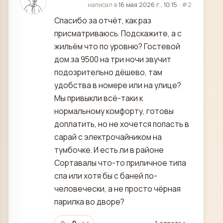
отредактировано
написал в
16 мая 2026 г., 10:15
·
#2
Спасибо за отчёт, как раз
присматриваюсь. Подскажите, а с
жильём что по уровню? Гостевой
дом за 9500 на три ночи звучит
подозрительно дёшево, там
удобства в номере или на улице?
Мы привыкли всё-таки к
нормальному комфорту, готовы
доплатить, но не хочется попасть в
сарай с электрочайником на
тумбочке. И есть ли в районе
Сортавалы что-то приличное типа
спа или хотя бы с баней по-
человечески, а не просто чёрная
парилка во дворе?