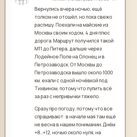
Вернулись вчера ночью, ещё
толком не отошёл, но пока свежо
распишу. Поехали на майские из
Москвы своим ходом, 4 дня плюс
дорога. Маршрут получился такой:
М11 до Питера, дальше через
Лодейное Поле на Олонец и в
Петрозаводск. От Москвы до
Петрозаводска вышло около 1000
км, ехали с одной ночёвкой под
Тихвином, потому что лупить всё
за раз с непривычки тяжело.
Сразу про погоду, потому что все
спрашивают: в начале мая там ещё
не весна в нашем понимании. Днём
+8…+12, ночью около нуля, на