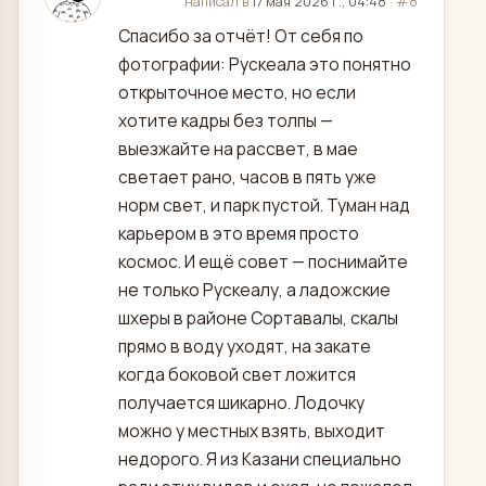
отредактировано
написал в
17 мая 2026 г., 04:48
·
#8
Спасибо за отчёт! От себя по
фотографии: Рускеала это понятно
открыточное место, но если
хотите кадры без толпы —
выезжайте на рассвет, в мае
светает рано, часов в пять уже
норм свет, и парк пустой. Туман над
карьером в это время просто
космос. И ещё совет — поснимайте
не только Рускеалу, а ладожские
шхеры в районе Сортавалы, скалы
прямо в воду уходят, на закате
когда боковой свет ложится
получается шикарно. Лодочку
можно у местных взять, выходит
недорого. Я из Казани специально