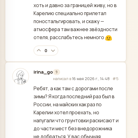
хоть и давно за границей живу, но в
Карелию специально прилетал
поностальгировать, и скажу —
атмосфера там важнее звёздности
отеля, расслабьтесь немного
0
irina_go
9
отредактировано
написал в
16 мая 2026 г., 14:48
·
#5
Ребят, а как там с дорогами после
зимы? Я когда последний раз был в
России, на майских как раз по
Карелии хотел проехать, но
напугали что грунтовки раскисают и
до части мест без внедорожника
не добраться. У вас обычная