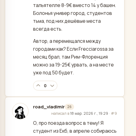
тальятелле 8-9€ вместо 14 у башен.
Болонья универ город, студентов
тьма, под них дешёвые места
всегда есть.
Автор, а перемещался между
городами как? Если Frecciarossa за
месяц брал, там Рим-Флоренция
можно за 19-25€ урвать, а на месте
уже под 50 будет.
0
road_vladimir
26
отредактировано
написал в
18 мар. 2026 г., 19:29
·
#9
О, про поезда вопрос в тему! Я
студент из Екб, в апреле собираюсь