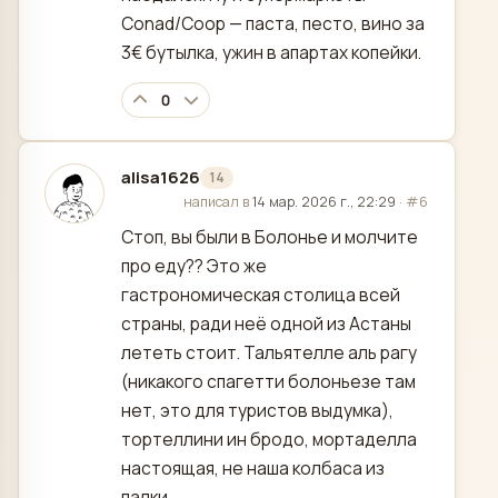
Conad/Coop — паста, песто, вино за
3€ бутылка, ужин в апартах копейки.
0
alisa1626
14
отредактировано
написал в
14 мар. 2026 г., 22:29
·
#6
Стоп, вы были в Болонье и молчите
про еду?? Это же
гастрономическая столица всей
страны, ради неё одной из Астаны
лететь стоит. Тальятелле аль рагу
(никакого спагетти болоньезе там
нет, это для туристов выдумка),
тортеллини ин бродо, мортаделла
настоящая, не наша колбаса из
палки.