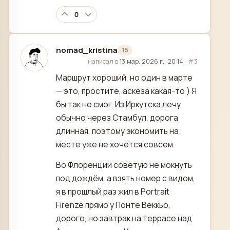
0
nomad_kristina
15
отредактировано
написал в
13 мар. 2026 г., 20:14
·
#3
Маршрут хороший, но один в марте
— это, простите, аскеза какая-то ) Я
бы так не смог. Из Иркутска лечу
обычно через Стамбул, дорога
длинная, поэтому экономить на
месте уже не хочется совсем.
Во Флоренции советую не мокнуть
под дождём, а взять номер с видом,
я в прошлый раз жил в Portrait
Firenze прямо у Понте Веккьо,
дорого, но завтрак на террасе над