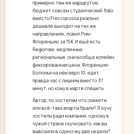
примерно тем же маршрутом,
бюджет совсем студенческий. Italo
вместо Frecciarossa реально
дешевле выходит на тех же
направлениях, ловил Рим-
Флоренцию за 15€. И ещё есть
Regionale, медленные
региональные, они вообще копейки,
фиксированная цена, Флоренция-
Болонья на нём евро 10, едет
правда час с лишним вместо 37
минут, но кому в марте спешить.
Автор, по хостелам что скажете,
или всё-таки апарты брали? Я хочу
хостелы ради компании, одному в
чужой стране скучновато, как вы
вывозили в одиночку две недели?