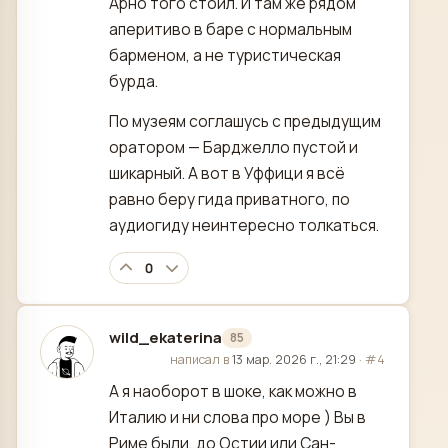
Арно того стоил. И там же рядом
аперитиво в баре с нормальным
барменом, а не туристическая
бурда.
По музеям соглашусь с предыдущим
оратором — Барджелло пустой и
шикарный. А вот в Уффици я всё
равно беру гида приватного, по
аудиогиду неинтересно толкаться.
0
wild_ekaterina
85
отредактировано
написал в
13 мар. 2026 г., 21:29
·
#4
А я наоборот в шоке, как можно в
Италию и ни слова про море ) Вы в
Риме были, до Остии или Сан-