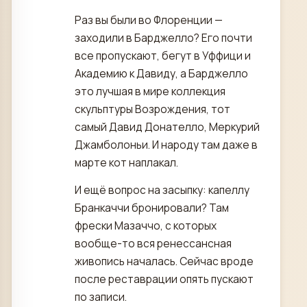
Раз вы были во Флоренции —
заходили в Барджелло? Его почти
все пропускают, бегут в Уффици и
Академию к Давиду, а Барджелло
это лучшая в мире коллекция
скульптуры Возрождения, тот
самый Давид Донателло, Меркурий
Джамболоньи. И народу там даже в
марте кот наплакал.
И ещё вопрос на засыпку: капеллу
Бранкаччи бронировали? Там
фрески Мазаччо, с которых
вообще-то вся ренессансная
живопись началась. Сейчас вроде
после реставрации опять пускают
по записи.