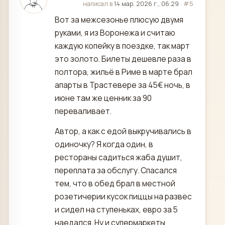
отредактировано
написал в
14 мар. 2026 г., 06:29
·
#5
Вот за межсезонье плюсую двумя
руками, я из Воронежа и считаю
каждую копейку в поездке, так март
это золото. Билеты дешевле раза в
полтора, жильё в Риме в марте брал
апарты в Трастевере за 45€ ночь, в
июне там же ценник за 90
переваливает.
Автор, а как с едой выкручивались в
одиночку? Я когда один, в
рестораны садиться жаба душит,
переплата за обслугу. Спасался
тем, что в обед брал в местной
розетичерии кусок пиццы на развес
и сидел на ступеньках, евро за 5
наедался. Ну и супермаркеты