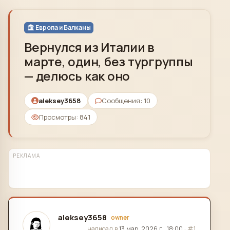
Skip to content
Европа и Балканы
Вернулся из Италии в
марте, один, без тургруппы
— делюсь как оно
aleksey3658
Сообщения: 10
Просмотры: 841
РЕКЛАМА
aleksey3658
owner
отредактировано
написал в
13 мар. 2026 г., 18:00
·
#1