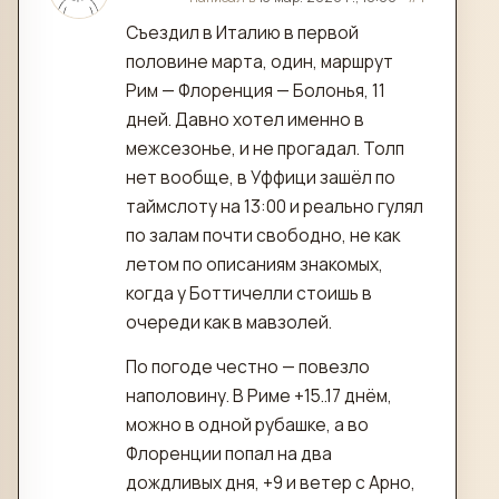
Съездил в Италию в первой
половине марта, один, маршрут
Рим — Флоренция — Болонья, 11
дней. Давно хотел именно в
межсезонье, и не прогадал. Толп
нет вообще, в Уффици зашёл по
таймслоту на 13:00 и реально гулял
по залам почти свободно, не как
летом по описаниям знакомых,
когда у Боттичелли стоишь в
очереди как в мавзолей.
По погоде честно — повезло
наполовину. В Риме +15..17 днём,
можно в одной рубашке, а во
Флоренции попал на два
дождливых дня, +9 и ветер с Арно,