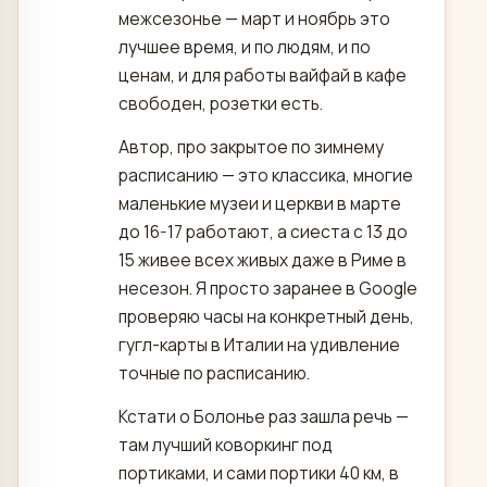
межсезонье — март и ноябрь это
лучшее время, и по людям, и по
ценам, и для работы вайфай в кафе
свободен, розетки есть.
Автор, про закрытое по зимнему
расписанию — это классика, многие
маленькие музеи и церкви в марте
до 16-17 работают, а сиеста с 13 до
15 живее всех живых даже в Риме в
несезон. Я просто заранее в Google
проверяю часы на конкретный день,
гугл-карты в Италии на удивление
точные по расписанию.
Кстати о Болонье раз зашла речь —
там лучший коворкинг под
портиками, и сами портики 40 км, в