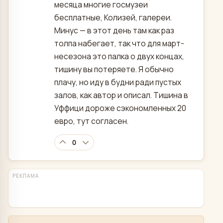
месяца многие госмузеи
бесплатные, Колизей, галереи.
Минус — в этот день там как раз
толпа набегает, так что для март-
несезона это палка о двух концах,
тишину вы потеряете. Я обычно
плачу, но иду в будни ради пустых
залов, как автор и описал. Тишина в
Уффици дороже сэкономленных 20
евро, тут согласен.
0
РЕКЛАМА