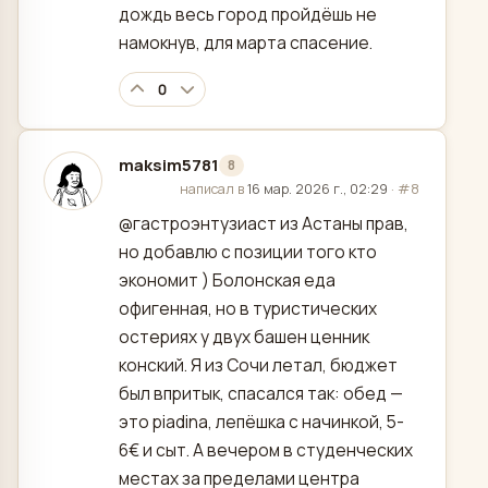
дождь весь город пройдёшь не
намокнув, для марта спасение.
0
maksim5781
8
отредактировано
написал в
16 мар. 2026 г., 02:29
·
#8
@гастроэнтузиаст из Астаны прав,
но добавлю с позиции того кто
экономит ) Болонская еда
офигенная, но в туристических
остериях у двух башен ценник
конский. Я из Сочи летал, бюджет
был впритык, спасался так: обед —
это piadina, лепёшка с начинкой, 5-
6€ и сыт. А вечером в студенческих
местах за пределами центра