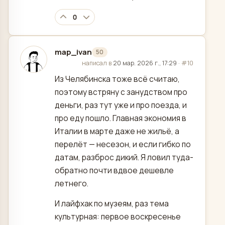
0
map_ivan
50
отредактировано
написал в
20 мар. 2026 г., 17:29
·
#10
Из Челябинска тоже всё считаю,
поэтому встряну с занудством про
деньги, раз тут уже и про поезда, и
про еду пошло. Главная экономия в
Италии в марте даже не жильё, а
перелёт — несезон, и если гибко по
датам, разброс дикий. Я ловил туда-
обратно почти вдвое дешевле
летнего.
И лайфхак по музеям, раз тема
культурная: первое воскресенье