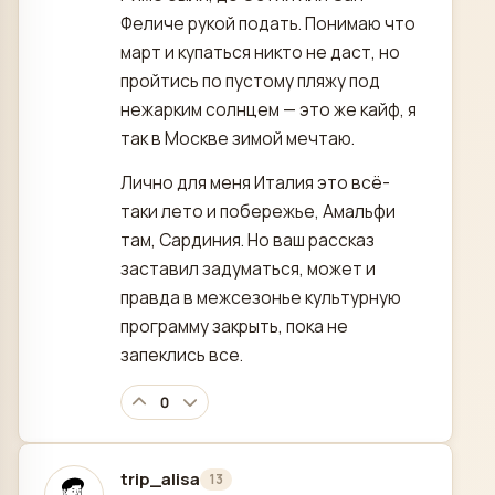
Феличе рукой подать. Понимаю что
март и купаться никто не даст, но
пройтись по пустому пляжу под
нежарким солнцем — это же кайф, я
так в Москве зимой мечтаю.
Лично для меня Италия это всё-
таки лето и побережье, Амальфи
там, Сардиния. Но ваш рассказ
заставил задуматься, может и
правда в межсезонье культурную
программу закрыть, пока не
запеклись все.
0
trip_alisa
13