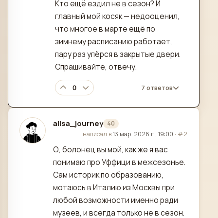
Кто ещё ездил не в сезон? И
главный мой косяк — недооценил,
что многое в марте ещё по
зимнему расписанию работает,
пару раз упёрся в закрытые двери.
Спрашивайте, отвечу.
0
7 ответов
alisa_journey
40
отредактировано
написал в
13 мар. 2026 г., 19:00
·
#2
О, болонец вы мой, как же я вас
понимаю про Уффици в межсезонье.
Сам историк по образованию,
мотаюсь в Италию из Москвы при
любой возможности именно ради
музеев, и всегда только не в сезон.