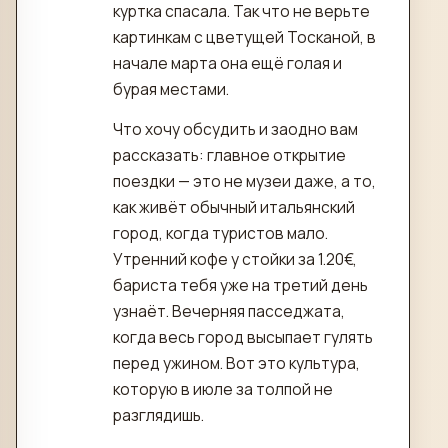
куртка спасала. Так что не верьте
картинкам с цветущей Тосканой, в
начале марта она ещё голая и
бурая местами.
Что хочу обсудить и заодно вам
рассказать: главное открытие
поездки — это не музеи даже, а то,
как живёт обычный итальянский
город, когда туристов мало.
Утренний кофе у стойки за 1.20€,
бариста тебя уже на третий день
узнаёт. Вечерняя пасседжата,
когда весь город высыпает гулять
перед ужином. Вот это культура,
которую в июле за толпой не
разглядишь.