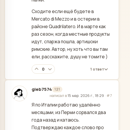
Сходите если ещё будете в
Mercato di Mezzo и в остерии в
районе Quadrilatero. И в марте как
раз сезон, когда местные продукты
идут, спаржа пошла, артишоки
римские. Автор, ну хоть что вы там
ели, расскажите, душу не томите )
0
1 ответ
gleb7574
121
отредактировано
написал в
15 мар. 2026 г., 18:29
·
#7
Я по Италии работаю удалённо
месяцами, из Перми сорвался два
года назад и катаюсь.
Подтверждаю каждое слово про