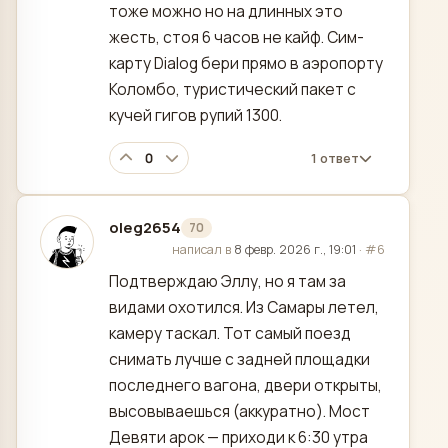
тоже можно но на длинных это
жесть, стоя 6 часов не кайф. Сим-
карту Dialog бери прямо в аэропорту
Коломбо, туристический пакет с
кучей гигов рупий 1300.
0
1 ответ
oleg2654
70
отредактировано
написал в
8 февр. 2026 г., 19:01
·
#6
Подтверждаю Эллу, но я там за
видами охотился. Из Самары летел,
камеру таскал. Тот самый поезд
снимать лучше с задней площадки
последнего вагона, двери открыты,
высовываешься (аккуратно). Мост
Девяти арок — приходи к 6:30 утра