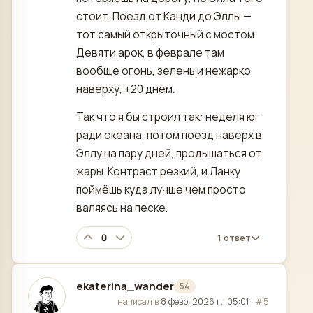
стоит. Поезд от Канди до Эллы —
тот самый открыточный с мостом
Девяти арок, в феврале там
вообще огонь, зелень и нежарко
наверху, +20 днём.
Так что я бы строил так: неделя юг
ради океана, потом поезд наверх в
Эллу на пару дней, продышаться от
жары. Контраст резкий, и Ланку
поймёшь куда лучше чем просто
валяясь на песке.
0
1 ответ
ekaterina_wander
54
отредактировано
написал в
8 февр. 2026 г., 05:01
·
#5