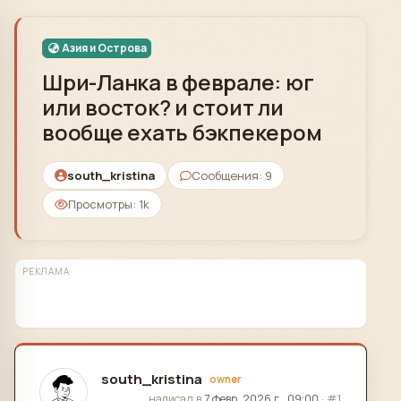
Skip to content
Азия и Острова
Шри-Ланка в феврале: юг
или восток? и стоит ли
вообще ехать бэкпекером
south_kristina
Сообщения: 9
Просмотры: 1k
РЕКЛАМА
south_kristina
owner
отредактировано
написал в
7 февр. 2026 г., 09:00
·
#1