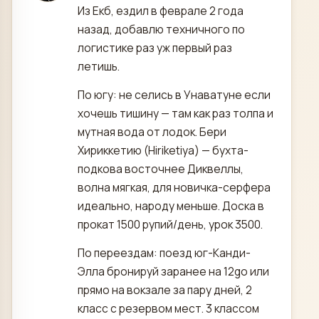
Из Екб, ездил в феврале 2 года
назад, добавлю техничного по
логистике раз уж первый раз
летишь.
По югу: не селись в Унаватуне если
хочешь тишину — там как раз толпа и
мутная вода от лодок. Бери
Хириккетию (Hiriketiya) — бухта-
подкова восточнее Диквеллы,
волна мягкая, для новичка-серфера
идеально, народу меньше. Доска в
прокат 1500 рупий/день, урок 3500.
По переездам: поезд юг-Канди-
Элла бронируй заранее на 12go или
прямо на вокзале за пару дней, 2
класс с резервом мест. 3 классом