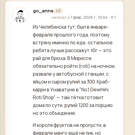
go_anna
42
отредактировано
написал в
7 февр. 2026 г., 10:04
·
#3
Из Челябинска тут, был в январе-
феврале прошлого года, поэтому
встряну именно по еде, остальное
ребята лучше расскажут. Юг — это
рай для брюха. В Мириссе
обязательно ройти (roti) на ночном
развале у автобусной станции, с
яйцом и сыром рупий за 300. Краб-
карри в Унаватуне в "No.1 Dewmini
Roti Shop" — там тётка готовит
дома по сути, рупий 1200 за порцию
но это объедение.
И короля фруктов не пропусти, в
феврале манго ещё не пик, но