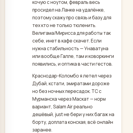
кочую с ноутом, февраль весь
просидел на Ланке на удалёнке,
поэтому скажу про связь и базу для
тех кто не только тюленить.
Велигама/Мирисса для работы так
себе, инет в кафе скачет. Если
нужна стабильность — Унаватуна
или вообще Галле, там и коворкинги
появились, и оптика в части гестов.
Краснодар-Коломбо я летел через
Дубай, кстати, эмиратами дороже
но без ночных пересадок. ТС с
Мурманска через Маскат — норм
вариант, Salam Air реально
дешёвый, just не бери у них багаж на
борту, доплата конская, всё онлайн
заранее.