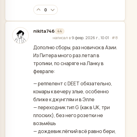
0
nikita746
44
отредактировано
написал в
9 февр. 2026 г., 10:01
·
#8
Дополню сборы, раз новичок в Азии.
Из Питера много раз летал в
тропики, по снаряге на Ланку в
феврале:
— реппелент с DEET обязательно,
комары к вечеру злые, особенно
ближе к джунглям и в Элле
— переходник тип G (как в UK, три
плоских), без него розетки не
возьмёшь
— дождевик лёгкий всё равно бери,