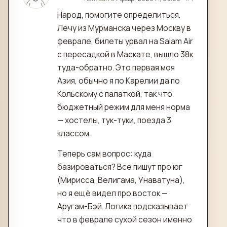
Народ, помогите определиться.
Лечу из Мурманска через Москву в
феврале, билеты урвал на Salam Air
с пересадкой в Маскате, вышло 38к
туда-обратно. Это первая моя
Азия, обычно я по Карелии да по
Кольскому с палаткой, так что
бюджетный режим для меня норма
— хостелы, тук-туки, поезда 3
классом.
Теперь сам вопрос: куда
базироваться? Все пишут про юг
(Мирисса, Велигама, Унаватуна),
но я ещё видел про восток —
Аругам-Бэй. Логика подсказывает
что в феврале сухой сезон именно