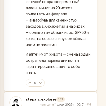
юг сухой но кратковременный
ливень минут на 20 может
прилететь и в феврале
— акваобувь для каменистых
заходов в Хириккетии и на рифах
— солнце там обманчивое, SPF50 и
кепка, на серфе спину сожжёшь за
час и не заметишь
И аптечку от живота — смена воды и
острая еда первые дни почти
гарантированно дадут о себе
знать.
0
stepan_explorer
163
отредактировано
написал в
11 февр. 2026 г., 02:01
·
#9