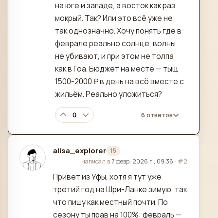
на юге и западе, а восток как раз
мокрый. Так? Или это всё уже не
так однозначно. Хочу понять где в
феврале реально солнце, волны
не убивают, и при этом не толпа
как в Гоа. Бюджет на месте — тыщ
1500-2000 ₽ в день на всё вместе с
жильём. Реально уложиться?
0
6 ответов
alisa_explorer
15
отредактировано
написал в
7 февр. 2026 г., 09:36
·
#2
Привет из Уфы, хотя я тут уже
третий год на Шри-Ланке зимую, так
что пишу как местный почти. По
сезону ты прав на 100%: февраль —