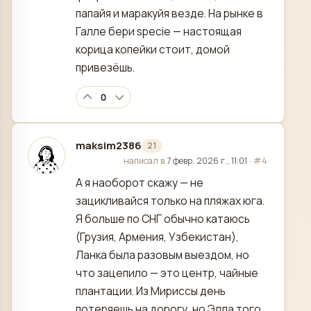
папайя и маракуйя везде. На рынке в
Галле бери specie — настоящая
корица копейки стоит, домой
привезёшь.
0
maksim2386
21
отредактировано
написал в
7 февр. 2026 г., 11:01
·
#4
А я наоборот скажу — не
зацикливайся только на пляжах юга.
Я больше по СНГ обычно катаюсь
(Грузия, Армения, Узбекистан),
Ланка была разовым выездом, но
что зацепило — это центр, чайные
плантации. Из Мириссы день
потеряешь на дорогу, но Элла того