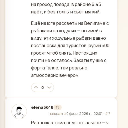
на проход поезда, в районе 6:45
идёт, и без толпы и свет мягкий.
Ещё на юге рассветы на Велигаме с
рыбаками на ходулях — но имей в
виду, эти ходульные рыбаки давно
постановка для туристов, рупий 500
просят чтоб снять. Настоящих
почти не осталось. Закаты лучше с
форта Галле, там реально
атмосферно вечером.
0
elena5618
15
отредактировано
написал в
9 февр. 2026 г., 02:01
·
#7
Раз пошла тема юг vs остальное — я