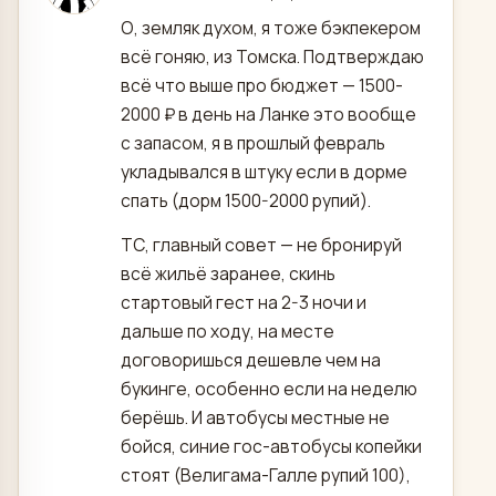
О, земляк духом, я тоже бэкпекером
всё гоняю, из Томска. Подтверждаю
всё что выше про бюджет — 1500-
2000 ₽ в день на Ланке это вообще
с запасом, я в прошлый февраль
укладывался в штуку если в дорме
спать (дорм 1500-2000 рупий).
ТС, главный совет — не бронируй
всё жильё заранее, скинь
стартовый гест на 2-3 ночи и
дальше по ходу, на месте
договоришься дешевле чем на
букинге, особенно если на неделю
берёшь. И автобусы местные не
бойся, синие гос-автобусы копейки
стоят (Велигама-Галле рупий 100),