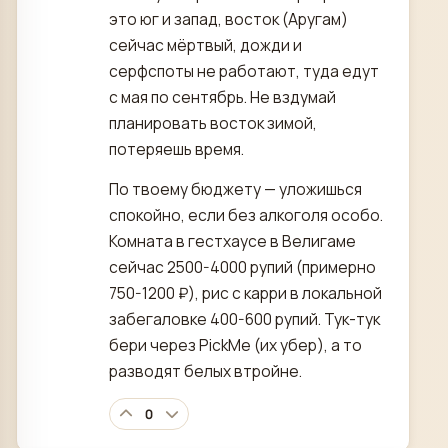
это юг и запад, восток (Аругам)
сейчас мёртвый, дожди и
серфспоты не работают, туда едут
с мая по сентябрь. Не вздумай
планировать восток зимой,
потеряешь время.
По твоему бюджету — уложишься
спокойно, если без алкоголя особо.
Комната в гестхаусе в Велигаме
сейчас 2500-4000 рупий (примерно
750-1200 ₽), рис с карри в локальной
забегаловке 400-600 рупий. Тук-тук
бери через PickMe (их убер), а то
разводят белых втройне.
0