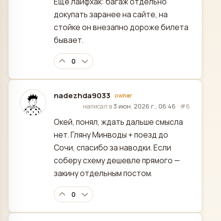
Ещё лайфхак: багаж отдельно
докупать заранее на сайте, на
стойке он внезапно дороже билета
бывает.
0
nadezhda9033
owner
отредактировано
написал в
3 июн. 2026 г., 06:46
·
#6
Окей, понял, ждать дальше смысла
нет. Гляну Минводы + поезд до
Сочи, спасибо за наводки. Если
соберу схему дешевле прямого —
закину отдельным постом.
0