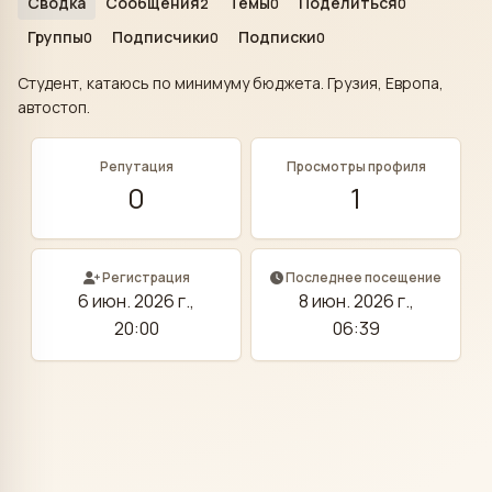
Сводка
Сообщения
Темы
Поделиться
2
0
0
Группы
Подписчики
Подписки
0
0
0
Студент, катаюсь по минимуму бюджета. Грузия, Европа,
автостоп.
Репутация
Просмотры профиля
0
1
Регистрация
Последнее посещение
6 июн. 2026 г.,
8 июн. 2026 г.,
20:00
06:39