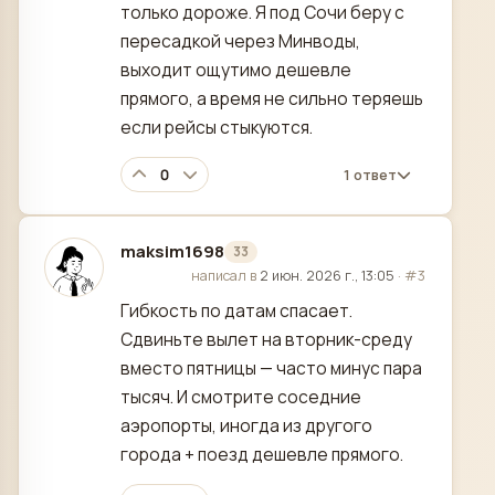
только дороже. Я под Сочи беру с
пересадкой через Минводы,
выходит ощутимо дешевле
прямого, а время не сильно теряешь
если рейсы стыкуются.
0
1 ответ
maksim1698
33
отредактировано
написал в
2 июн. 2026 г., 13:05
·
#3
Гибкость по датам спасает.
Сдвиньте вылет на вторник-среду
вместо пятницы — часто минус пара
тысяч. И смотрите соседние
аэропорты, иногда из другого
города + поезд дешевле прямого.