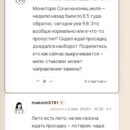
Мониторю Сочи на конец июля —
неделю назад были по 6,5 туда-
обратно, сегодня уже 9,8. Это
вообще нормально или я что-то
пропустил? Сидел ждал просадку,
дождался наоборот. Поделитесь,
кто как сейчас выкручивается —
мили, стыковки, может
направления-замены?
0
3 ответов
maksim5781
8
отредактировано
написал в
2 июн. 2026 г., 10:20
·
#2
Лето есть лето, на пик сезона
ждать просадку — лотерея, чаще