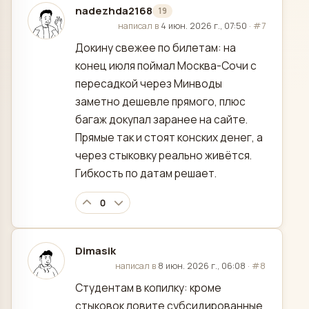
nadezhda2168
19
отредактировано
написал в
4 июн. 2026 г., 07:50
·
#7
Докину свежее по билетам: на
конец июля поймал Москва-Сочи с
пересадкой через Минводы
заметно дешевле прямого, плюс
багаж докупал заранее на сайте.
Прямые так и стоят конских денег, а
через стыковку реально живётся.
Гибкость по датам решает.
0
Dimasik
отредактировано
написал в
8 июн. 2026 г., 06:08
·
#8
Студентам в копилку: кроме
стыковок ловите субсидированные