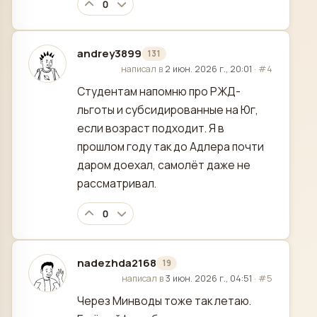
0
andrey3899
131
отредактировано
написал в
2 июн. 2026 г., 20:01
·
#4
Студентам напомню про РЖД-
льготы и субсидированные на Юг,
если возраст подходит. Я в
прошлом году так до Адлера почти
даром доехал, самолёт даже не
рассматривал.
0
nadezhda2168
19
отредактировано
написал в
3 июн. 2026 г., 04:51
·
#5
Через Минводы тоже так летаю.