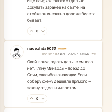
Ещё лайфхак: багаж отдельно
докупать заранее на сайте, на
стойке он внезапно дороже билета
бывает.
0
nadezhda9033
owner
отредактировано
написал в
3 июн. 2026 г., 06:46
·
#6
Окей, понял, ждать дальше смысла
нет. Гляну Минводы + поезд до
Сочи, спасибо за наводки. Если
соберу схему дешевле прямого —
закину отдельным постом.
0