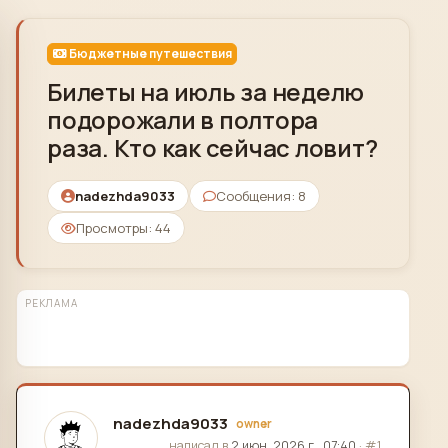
Skip to content
Бюджетные путешествия
Билеты на июль за неделю
подорожали в полтора
раза. Кто как сейчас ловит?
nadezhda9033
Сообщения: 8
Просмотры: 44
РЕКЛАМА
nadezhda9033
owner
отредактировано
написал в
2 июн. 2026 г., 07:40
·
#1