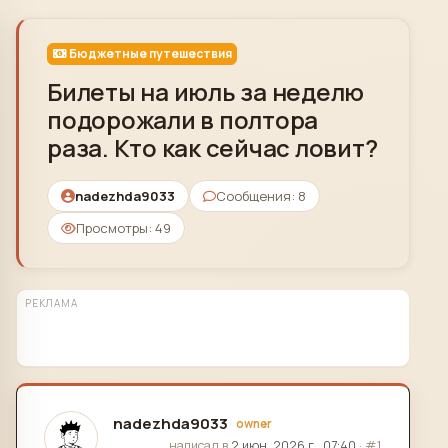
Skip to content
Бюджетные путешествия
Билеты на июль за неделю
подорожали в полтора
раза. Кто как сейчас ловит?
nadezhda9033
Сообщения: 8
Просмотры: 49
РЕКЛАМА
nadezhda9033
owner
отредактировано
написал в
2 июн. 2026 г., 07:40
·
#1