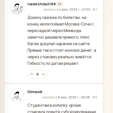
nadezhda2168
19
отредактировано
написал в
4 июн. 2026 г., 07:50
·
#7
Докину свежее по билетам: на
конец июля поймал Москва-Сочи с
пересадкой через Минводы
заметно дешевле прямого, плюс
багаж докупал заранее на сайте.
Прямые так и стоят конских денег, а
через стыковку реально живётся.
Гибкость по датам решает.
0
Dimasik
отредактировано
написал в
8 июн. 2026 г., 06:08
·
#8
Студентам в копилку: кроме
стыковок ловите субсидированные