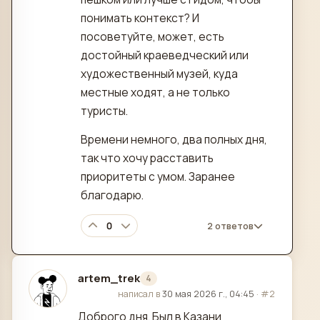
понимать контекст? И
посоветуйте, может, есть
достойный краеведческий или
художественный музей, куда
местные ходят, а не только
туристы.
Времени немного, два полных дня,
так что хочу расставить
приоритеты с умом. Заранее
благодарю.
0
2 ответов
artem_trek
4
отредактировано
написал в
30 мая 2026 г., 04:45
·
#2
Доброго дня. Был в Казани