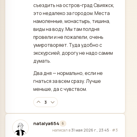
съездить на остров-град Свияжск,
это недалеко за городом. Места
намоленные, монастырь, тишина,
виды на воду. Мы там полдня
провели и не пожалели, очень
умиротворяет. Туда удобно с
экскурсией, дорогу не надо самим
думать.
Два дня — нормально, если не
гнаться за всем сразу. Лучше
меньше, да с чувством.
3
natalya654
6
отредактировано
написал в
31 мая 2026 г., 23:45
·
#3