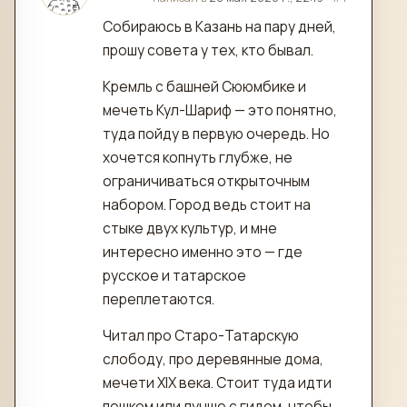
Собираюсь в Казань на пару дней,
прошу совета у тех, кто бывал.
Кремль с башней Сююмбике и
мечеть Кул-Шариф — это понятно,
туда пойду в первую очередь. Но
хочется копнуть глубже, не
ограничиваться открыточным
набором. Город ведь стоит на
стыке двух культур, и мне
интересно именно это — где
русское и татарское
переплетаются.
Читал про Старо-Татарскую
слободу, про деревянные дома,
мечети XIX века. Стоит туда идти
пешком или лучше с гидом, чтобы