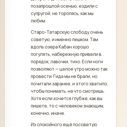
позапрошлой осенью, ездили с
супругой, не торопясь, как мы
любим.
Старо-Татарскую слободу очень
советую, и именно пешком. Там
вдоль озера Кабан хорошо
погулять, набережную привели в
порядок, лавочки, тихо. Если ноги
позволяют — целое утро можно так
провести. Гида мы не брали, но
почитали заранее, и этого хватило,
чтобы понимать, на что смотришь.
Хотя если хочется глубже, как вы
пишете, то с человеком знающим,
конечно, иначе.
Из спокойного ещё посоветую