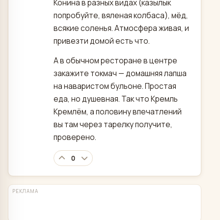
Конина в разных видах (казылык
попробуйте, вяленая колбаса), мёд,
всякие соленья. Атмосфера живая, и
привезти домой есть что.
А в обычном ресторане в центре
закажите токмач — домашняя лапша
на наваристом бульоне. Простая
еда, но душевная. Так что Кремль
Кремлём, а половину впечатлений
вы там через тарелку получите,
проверено.
0
РЕКЛАМА