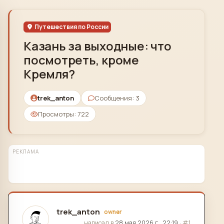
Skip to content
Путешествия по России
Казань за выходные: что
посмотреть, кроме
Кремля?
trek_anton
Сообщения: 3
Просмотры: 722
РЕКЛАМА
trek_anton
owner
отредактировано
написал в
28 мая 2026 г., 22:19
·
#1