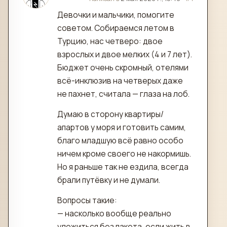
Девочки и мальчики, помогите
советом. Собираемся летом в
Турцию, нас четверо: двое
взрослых и двое мелких (4 и 7 лет).
Бюджет очень скромный, отелями
всё-инклюзив на четверых даже
не пахнет, считала — глаза на лоб.
Думаю в сторону квартиры/
апартов у моря и готовить самим,
благо младшую всё равно особо
ничем кроме своего не накормишь.
Но я раньше так не ездила, всегда
брали путёвку и не думали.
Вопросы такие:
— насколько вообще реально
уложиться без пакета, если жить в