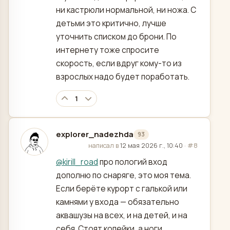
ни кастрюли нормальной, ни ножа. С
детьми это критично, лучше
уточнить списком до брони. По
интернету тоже спросите
скорость, если вдруг кому-то из
взрослых надо будет поработать.
1
explorer_nadezhda
93
отредактировано
написал в
12 мая 2026 г., 10:40
·
#8
@
kirill_road
про пологий вход
дополню по снаряге, это моя тема.
Если берёте курорт с галькой или
камнями у входа — обязательно
аквашузы на всех, и на детей, и на
себя. Стоят копейки, а ноги