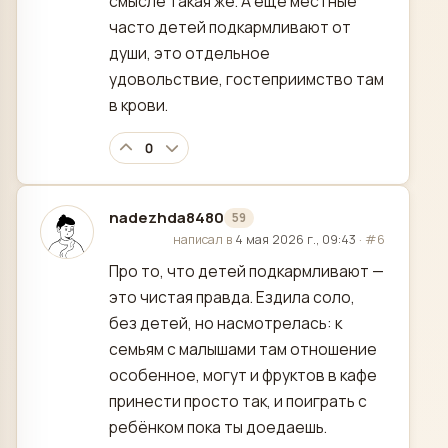
смысле такая же. А ещё местные
часто детей подкармливают от
души, это отдельное
удовольствие, гостеприимство там
в крови.
0
nadezhda8480
59
отредактировано
написал в
4 мая 2026 г., 09:43
·
#6
Про то, что детей подкармливают —
это чистая правда. Ездила соло,
без детей, но насмотрелась: к
семьям с малышами там отношение
особенное, могут и фруктов в кафе
принести просто так, и поиграть с
ребёнком пока ты доедаешь.