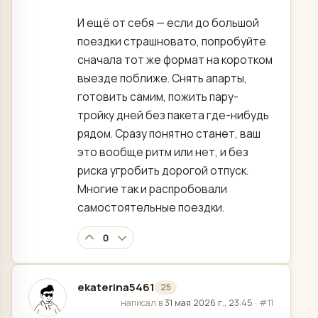
И ещё от себя — если до большой
поездки страшновато, попробуйте
сначала тот же формат на коротком
выезде поближе. Снять апарты,
готовить самим, пожить пару-
тройку дней без пакета где-нибудь
рядом. Сразу понятно станет, ваш
это вообще ритм или нет, и без
риска угробить дорогой отпуск.
Многие так и распробовали
самостоятельные поездки.
0
ekaterina5461
25
отредактировано
написал в
31 мая 2026 г., 23:45
·
#11