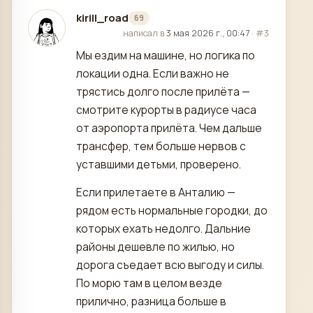
kirill_road
69
отредактировано
написал в
3 мая 2026 г., 00:47
·
#3
Мы ездим на машине, но логика по
локации одна. Если важно не
трястись долго после прилёта —
смотрите курорты в радиусе часа
от аэропорта прилёта. Чем дальше
трансфер, тем больше нервов с
уставшими детьми, проверено.
Если прилетаете в Анталию —
рядом есть нормальные городки, до
которых ехать недолго. Дальние
районы дешевле по жилью, но
дорога съедает всю выгоду и силы.
По морю там в целом везде
прилично, разница больше в