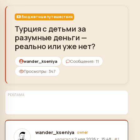
Skip to content
Бюджетные путешествия
Турция с детьми за
разумные деньги —
реально или уже нет?
wander_kseniya
Сообщения: 11
Просмотры: 347
РЕКЛАМА
wander_kseniya
owner
отредактировано
написал в
2 мая 2026 г., 15:48
·
#1