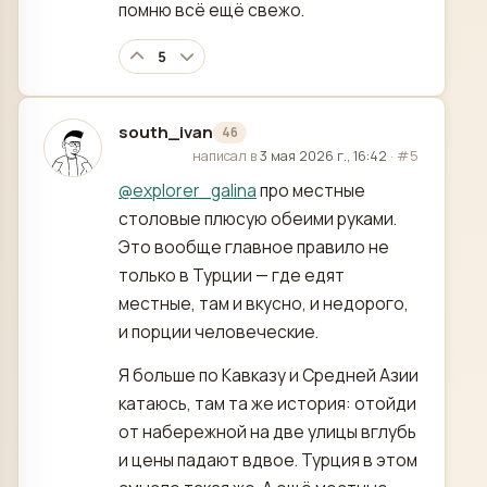
помню всё ещё свежо.
5
south_ivan
46
отредактировано
написал в
3 мая 2026 г., 16:42
·
#5
@
explorer_galina
про местные
столовые плюсую обеими руками.
Это вообще главное правило не
только в Турции — где едят
местные, там и вкусно, и недорого,
и порции человеческие.
Я больше по Кавказу и Средней Азии
катаюсь, там та же история: отойди
от набережной на две улицы вглубь
и цены падают вдвое. Турция в этом