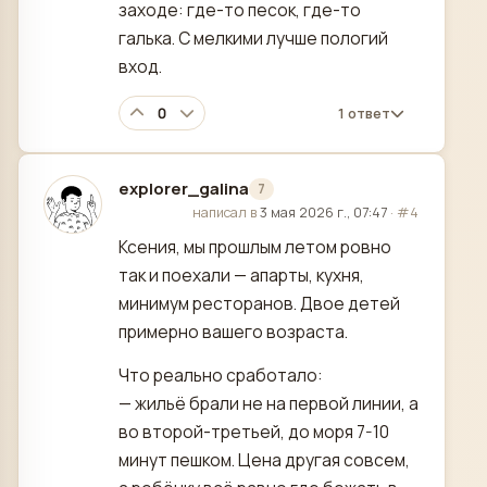
заходе: где-то песок, где-то
галька. С мелкими лучше пологий
вход.
0
1 ответ
explorer_galina
7
отредактировано
написал в
3 мая 2026 г., 07:47
·
#4
Ксения, мы прошлым летом ровно
так и поехали — апарты, кухня,
минимум ресторанов. Двое детей
примерно вашего возраста.
Что реально сработало:
— жильё брали не на первой линии, а
во второй-третьей, до моря 7-10
минут пешком. Цена другая совсем,