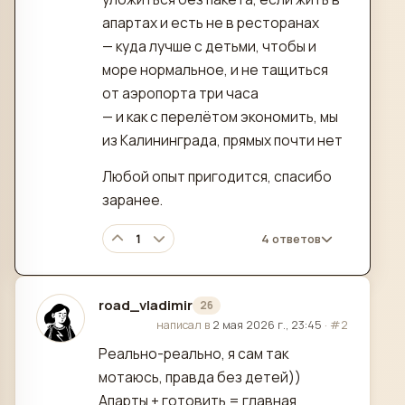
апартах и есть не в ресторанах
— куда лучше с детьми, чтобы и
море нормальное, и не тащиться
от аэропорта три часа
— и как с перелётом экономить, мы
из Калининграда, прямых почти нет
Любой опыт пригодится, спасибо
заранее.
1
4 ответов
road_vladimir
26
отредактировано
написал в
2 мая 2026 г., 23:45
·
#2
Реально-реально, я сам так
мотаюсь, правда без детей))
Апарты + готовить = главная