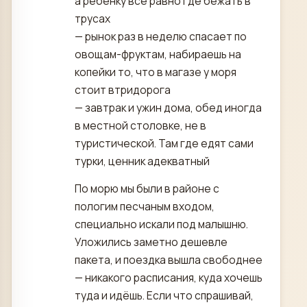
а ребёнку всё равно где бежать в
трусах
— рынок раз в неделю спасает по
овощам-фруктам, набираешь на
копейки то, что в магазе у моря
стоит втридорога
— завтрак и ужин дома, обед иногда
в местной столовке, не в
туристической. Там где едят сами
турки, ценник адекватный
По морю мы были в районе с
пологим песчаным входом,
специально искали под малышню.
Уложились заметно дешевле
пакета, и поездка вышла свободнее
— никакого расписания, куда хочешь
туда и идёшь. Если что спрашивай,