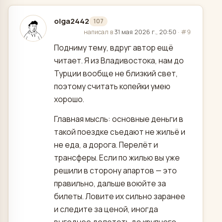
olga2442
107
отредактировано
написал в
31 мая 2026 г., 20:50
·
#9
Подниму тему, вдруг автор ещё
читает. Я из Владивостока, нам до
Турции вообще не близкий свет,
поэтому считать копейки умею
хорошо.
Главная мысль: основные деньги в
такой поездке съедают не жильё и
не еда, а дорога. Перелёт и
трансферы. Если по жилью вы уже
решили в сторону апартов — это
правильно, дальше воюйте за
билеты. Ловите их сильно заранее
и следите за ценой, иногда