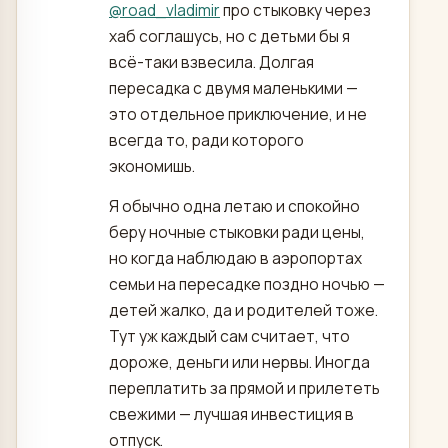
@
road_vladimir
про стыковку через
хаб соглашусь, но с детьми бы я
всё-таки взвесила. Долгая
пересадка с двумя маленькими —
это отдельное приключение, и не
всегда то, ради которого
экономишь.
Я обычно одна летаю и спокойно
беру ночные стыковки ради цены,
но когда наблюдаю в аэропортах
семьи на пересадке поздно ночью —
детей жалко, да и родителей тоже.
Тут уж каждый сам считает, что
дороже, деньги или нервы. Иногда
переплатить за прямой и прилететь
свежими — лучшая инвестиция в
отпуск.