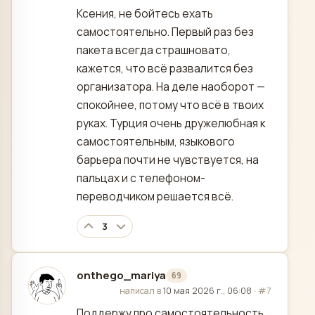
Ксения, не бойтесь ехать
самостоятельно. Первый раз без
пакета всегда страшновато,
кажется, что всё развалится без
организатора. На деле наоборот —
спокойнее, потому что всё в твоих
руках. Турция очень дружелюбная к
самостоятельным, языкового
барьера почти не чувствуется, на
пальцах и с телефоном-
переводчиком решается всё.
3
onthego_mariya
69
отредактировано
написал в
10 мая 2026 г., 06:08
·
#7
Поддержу про самостоятельность,