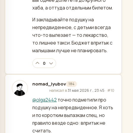
выгоднее долететь до крупного
хаба, а оттуда отдельным билетом.
И закладывайте подушку на
непредвиденное, с детьми всегда
что-то вылезает — то лекарство,
то лишнее такси. Бюджет впритык с
малышами лучше не планировать.
0
nomad_lyubov
184
отредактировано
написал в
31 мая 2026 г., 23:45
·
#10
@
olga2442
точно подметили про
подушку на непредвиденное. Я хоть
и по коротким вылазкам спец, но
правило везде одно: впритык не
считать.