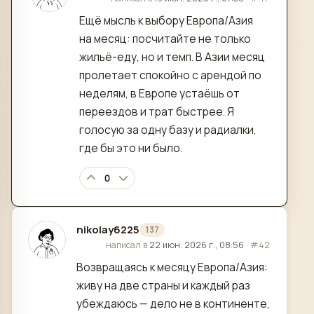
Ещё мысль к выбору Европа/Азия
на месяц: посчитайте не только
жильё-еду, но и темп. В Азии месяц
пролетает спокойно с арендой по
неделям, в Европе устаёшь от
переездов и трат быстрее. Я
голосую за одну базу и радиалки,
где бы это ни было.
0
nikolay6225
137
отредактировано
написал в
22 июн. 2026 г., 08:56
·
#42
Возвращаясь к месяцу Европа/Азия:
живу на две страны и каждый раз
убеждаюсь — дело не в континенте,