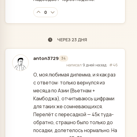
0
ЧЕРЕЗ 23 ДНЯ
anton3729
34
отредактировано
написал
9 дней назад
·
#46
О, моя любимая дилемма, и я как раз
с ответом: только вернулся из
месяца по Азии (Вьетнам +
Камбоджа), отчитываюсь цифрами
для таких же сомневающихся.
Перелёт с пересадкой — 45к туда-
обратно, страшно было только до
посадки, долетелось нормально. На