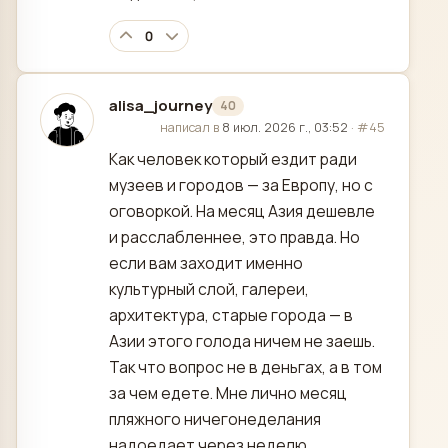
0
alisa_journey
40
отредактировано
написал в
8 июл. 2026 г., 03:52
·
#45
Как человек который ездит ради
музеев и городов — за Европу, но с
оговоркой. На месяц Азия дешевле
и расслабленнее, это правда. Но
если вам заходит именно
культурный слой, галереи,
архитектура, старые города — в
Азии этого голода ничем не заешь.
Так что вопрос не в деньгах, а в том
за чем едете. Мне лично месяц
пляжного ничегонеделания
надоедает через неделю.