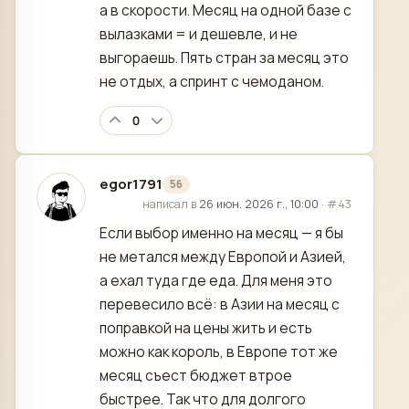
а в скорости. Месяц на одной базе с
вылазками = и дешевле, и не
выгораешь. Пять стран за месяц это
не отдых, а спринт с чемоданом.
0
egor1791
56
отредактировано
написал в
26 июн. 2026 г., 10:00
·
#43
Если выбор именно на месяц — я бы
не метался между Европой и Азией,
а ехал туда где еда. Для меня это
перевесило всё: в Азии на месяц с
поправкой на цены жить и есть
можно как король, в Европе тот же
месяц съест бюджет втрое
быстрее. Так что для долгого