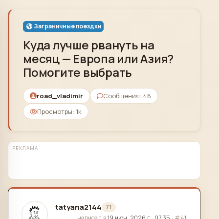
Skip to content
Заграничные поездки
Куда лучше рвануть на
месяц — Европа или Азия?
Помогите выбрать
road_vladimir
Сообщения: 46
Просмотры: 1k
РЕКЛАМА
tatyana2144
71
отредактировано
написал в
19 июн. 2026 г., 07:35
·
#41