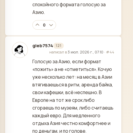
спокойного формата голосую за
Азию.
0
gleb7574
121
отредактировано
написал в
3 июл. 2026 г., 07:10
·
#44
Голосую за Азию, если формат
«пожить» а не «отметиться». Кочую
уже несколько лет: на месяц в Азии
втягиваешься в ритм, аренда байка,
свои кафешки, всё неспешно. В
Европе на тот же срок либо
сгораешь по музеям, либо считаешь
каждый евро. Для медленного
отдыха Азия честно комфортнее и
по деньгам, и по голове.