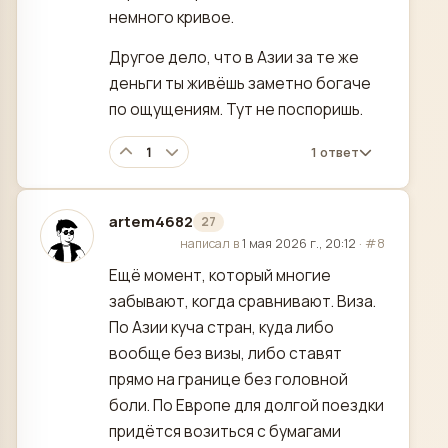
немного кривое.
Другое дело, что в Азии за те же
деньги ты живёшь заметно богаче
по ощущениям. Тут не поспоришь.
1
1 ответ
artem4682
27
отредактировано
написал в
1 мая 2026 г., 20:12
·
#8
Ещё момент, который многие
забывают, когда сравнивают. Виза.
По Азии куча стран, куда либо
вообще без визы, либо ставят
прямо на границе без головной
боли. По Европе для долгой поездки
придётся возиться с бумагами