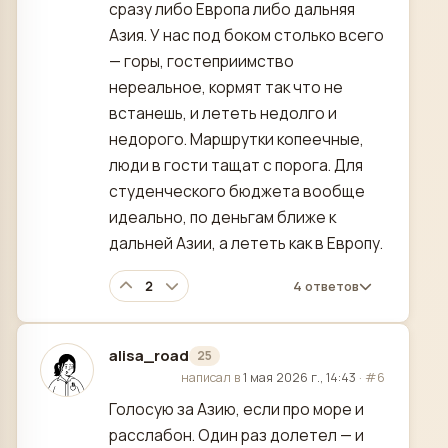
сразу либо Европа либо дальняя
Азия. У нас под боком столько всего
— горы, гостеприимство
нереальное, кормят так что не
встанешь, и лететь недолго и
недорого. Маршрутки копеечные,
люди в гости тащат с порога. Для
студенческого бюджета вообще
идеально, по деньгам ближе к
дальней Азии, а лететь как в Европу.
2
4 ответов
alisa_road
25
отредактировано
написал в
1 мая 2026 г., 14:43
·
#6
Голосую за Азию, если про море и
расслабон. Один раз долетел — и