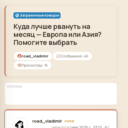
Skip to content
Заграничные поездки
Куда лучше рвануть на
месяц — Европа или Азия?
Помогите выбрать
road_vladimir
Сообщения: 46
Просмотры: 1k
РЕКЛАМА
road_vladimir
owner
отредактировано
написал в
1 мая 2026 г., 03:01
·
#1