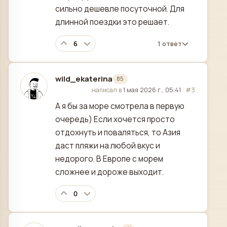
сильно дешевле посуточной. Для
длинной поездки это решает.
6
1 ответ
wild_ekaterina
85
отредактировано
написал в
1 мая 2026 г., 05:41
·
#3
А я бы за море смотрела в первую
очередь) Если хочется просто
отдохнуть и поваляться, то Азия
даст пляжи на любой вкус и
недорого. В Европе с морем
сложнее и дороже выходит.
0