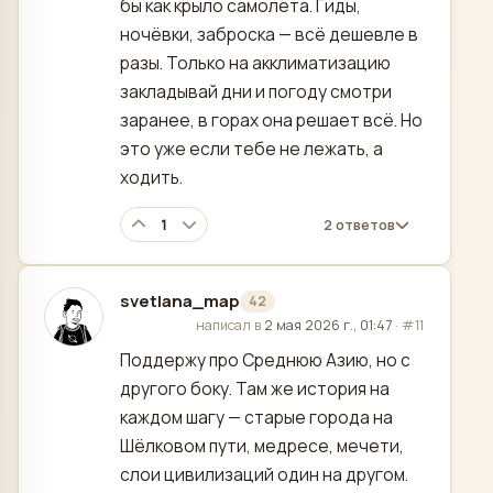
бы как крыло самолёта. Гиды,
ночёвки, заброска — всё дешевле в
разы. Только на акклиматизацию
закладывай дни и погоду смотри
заранее, в горах она решает всё. Но
это уже если тебе не лежать, а
ходить.
1
2 ответов
svetlana_map
42
отредактировано
написал в
2 мая 2026 г., 01:47
·
#11
Поддержу про Среднюю Азию, но с
другого боку. Там же история на
каждом шагу — старые города на
Шёлковом пути, медресе, мечети,
слои цивилизаций один на другом.