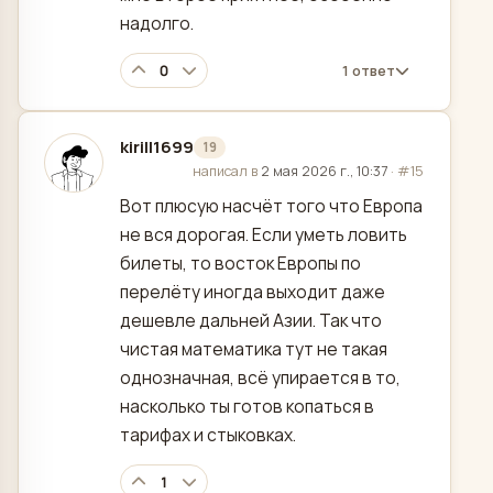
надолго.
0
1 ответ
kirill1699
19
отредактировано
написал в
2 мая 2026 г., 10:37
·
#15
Вот плюсую насчёт того что Европа
не вся дорогая. Если уметь ловить
билеты, то восток Европы по
перелёту иногда выходит даже
дешевле дальней Азии. Так что
чистая математика тут не такая
однозначная, всё упирается в то,
насколько ты готов копаться в
тарифах и стыковках.
1