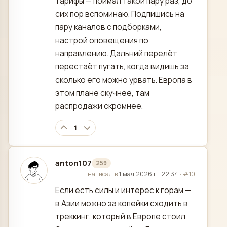
тарифы — поймал такой пару раз, до
сих пор вспоминаю. Подпишись на
пару каналов с подборками,
настрой оповещения по
направлению. Дальний перелёт
перестаёт пугать, когда видишь за
сколько его можно урвать. Европа в
этом плане скучнее, там
распродажи скромнее.
1
anton107
259
отредактировано
написал в
1 мая 2026 г., 22:34
·
#10
Если есть силы и интерес к горам —
в Азии можно за копейки сходить в
треккинг, который в Европе стоил