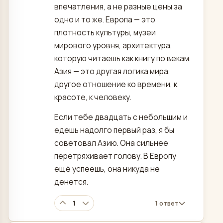
впечатления, а не разные цены за
одно и то же. Европа — это
плотность культуры, музеи
мирового уровня, архитектура,
которую читаешь как книгу по векам.
Азия — это другая логика мира,
другое отношение ко времени, к
красоте, к человеку.
Если тебе двадцать с небольшим и
едешь надолго первый раз, я бы
советовал Азию. Она сильнее
перетряхивает голову. В Европу
ещё успеешь, она никуда не
денется.
1
1 ответ