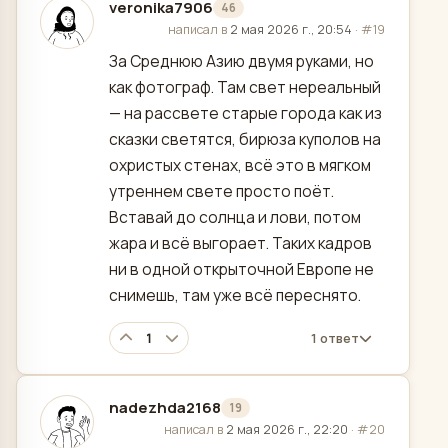
veronika7906
46
отредактировано
написал в
2 мая 2026 г., 20:54
·
#19
За Среднюю Азию двумя руками, но
как фотограф. Там свет нереальный
— на рассвете старые города как из
сказки светятся, бирюза куполов на
охристых стенах, всё это в мягком
утреннем свете просто поёт.
Вставай до солнца и лови, потом
жара и всё выгорает. Таких кадров
ни в одной открыточной Европе не
снимешь, там уже всё переснято.
1
1 ответ
nadezhda2168
19
отредактировано
написал в
2 мая 2026 г., 22:20
·
#20