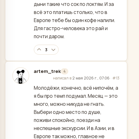
дыни такие что сок по локтям. И за
всё это платишь столько, что в
Европе тебе бы один кофе налили.
Для гастро-человека это рай и
почти даром.
3
artem_trek
4
отредактировано
написал в
2 мая 2026 г., 07:06
·
#13
Молодёжи, конечно, всё нипочём, а
я бы про темп подумал. Месяц — это
много, можно никуда не гнать.
Выбери одно место по душе,
поживи спокойно, поезди на
неспешные экскурсии. И в Азии, и в
Европе так можно, главное не