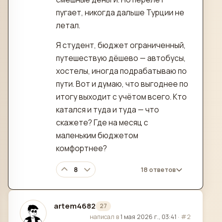
пугает, никогда дальше Турции не
летал.
Я студент, бюджет ограниченный,
путешествую дёшево — автобусы,
хостелы, иногда подрабатываю по
пути. Вот и думаю, что выгоднее по
итогу выходит с учётом всего. Кто
катался и туда и туда — что
скажете? Где на месяц с
маленьким бюджетом
комфортнее?
8
18 ответов
artem4682
27
отредактировано
написал в
1 мая 2026 г., 03:41
·
#2