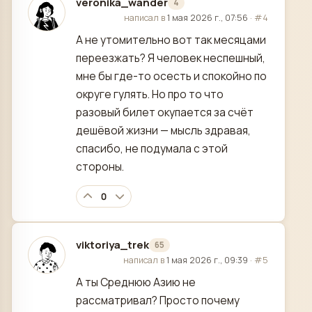
veronika_wander
4
отредактировано
написал в
1 мая 2026 г., 07:56
·
#4
А не утомительно вот так месяцами
переезжать? Я человек неспешный,
мне бы где-то осесть и спокойно по
округе гулять. Но про то что
разовый билет окупается за счёт
дешёвой жизни — мысль здравая,
спасибо, не подумала с этой
стороны.
0
viktoriya_trek
65
отредактировано
написал в
1 мая 2026 г., 09:39
·
#5
А ты Среднюю Азию не
рассматривал? Просто почему