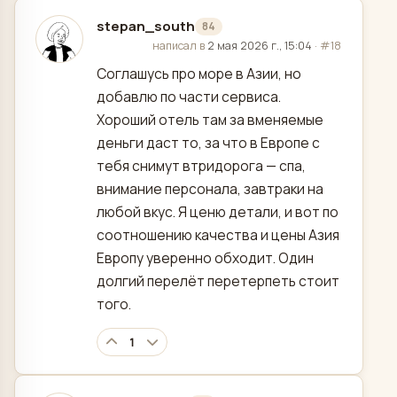
stepan_south
84
отредактировано
написал в
2 мая 2026 г., 15:04
·
#18
Соглашусь про море в Азии, но
добавлю по части сервиса.
Хороший отель там за вменяемые
деньги даст то, за что в Европе с
тебя снимут втридорога — спа,
внимание персонала, завтраки на
любой вкус. Я ценю детали, и вот по
соотношению качества и цены Азия
Европу уверенно обходит. Один
долгий перелёт перетерпеть стоит
того.
1