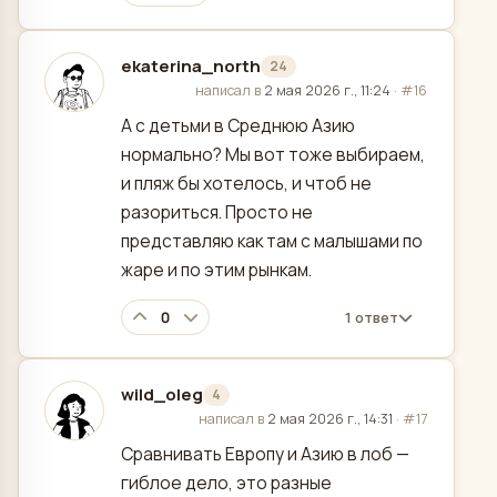
ekaterina_north
24
отредактировано
написал в
2 мая 2026 г., 11:24
·
#16
А с детьми в Среднюю Азию
нормально? Мы вот тоже выбираем,
и пляж бы хотелось, и чтоб не
разориться. Просто не
представляю как там с малышами по
жаре и по этим рынкам.
0
1 ответ
wild_oleg
4
отредактировано
написал в
2 мая 2026 г., 14:31
·
#17
Сравнивать Европу и Азию в лоб —
гиблое дело, это разные