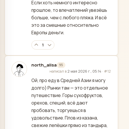
Если хоть немного интересно
прошлое, то впечатлений увезёшь
больше, чем с любого пляжа. И всё
это за смешные относительно
Европы деньги.
1
north_alisa
95
отредактировано
написал в
2 мая 2026 г., 05:14
·
#12
Ой, про еду в Средней Азии я могу
долго) Рынки там — это отдельное
путешествие. Горы сухофруктов,
орехов, специй, всё дают
пробовать, торгуешься в
удовольствие. Плов из казана,
свежие лепёшки прямо из тандыра,