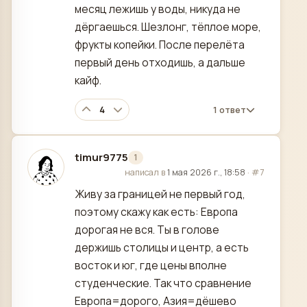
месяц лежишь у воды, никуда не
дёргаешься. Шезлонг, тёплое море,
фрукты копейки. После перелёта
первый день отходишь, а дальше
кайф.
4
1 ответ
timur9775
1
отредактировано
написал в
1 мая 2026 г., 18:58
·
#7
Живу за границей не первый год,
поэтому скажу как есть: Европа
дорогая не вся. Ты в голове
держишь столицы и центр, а есть
восток и юг, где цены вполне
студенческие. Так что сравнение
Европа=дорого, Азия=дёшево