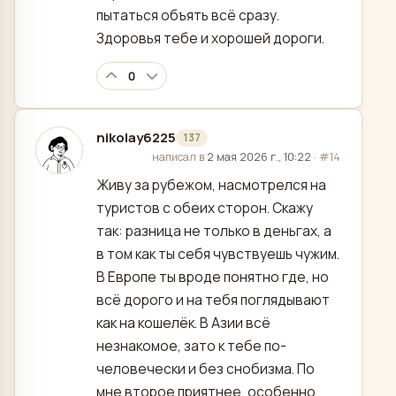
пытаться объять всё сразу.
Здоровья тебе и хорошей дороги.
0
nikolay6225
137
отредактировано
написал в
2 мая 2026 г., 10:22
·
#14
Живу за рубежом, насмотрелся на
туристов с обеих сторон. Скажу
так: разница не только в деньгах, а
в том как ты себя чувствуешь чужим.
В Европе ты вроде понятно где, но
всё дорого и на тебя поглядывают
как на кошелёк. В Азии всё
незнакомое, зато к тебе по-
человечески и без снобизма. По
мне второе приятнее, особенно