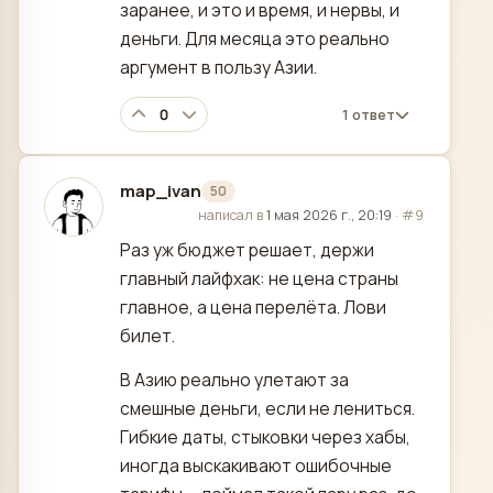
заранее, и это и время, и нервы, и
деньги. Для месяца это реально
аргумент в пользу Азии.
0
1 ответ
map_ivan
50
отредактировано
написал в
1 мая 2026 г., 20:19
·
#9
Раз уж бюджет решает, держи
главный лайфхак: не цена страны
главное, а цена перелёта. Лови
билет.
В Азию реально улетают за
смешные деньги, если не лениться.
Гибкие даты, стыковки через хабы,
иногда выскакивают ошибочные