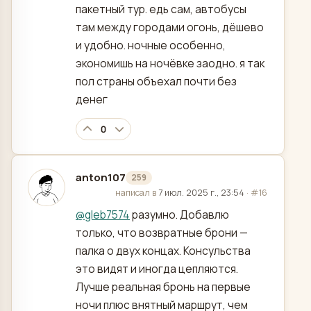
пакетный тур. едь сам, автобусы
там между городами огонь, дёшево
и удобно. ночные особенно,
экономишь на ночёвке заодно. я так
пол страны объехал почти без
денег
0
anton107
259
отредактировано
написал в
7 июл. 2025 г., 23:54
·
#16
@
gleb7574
разумно. Добавлю
только, что возвратные брони —
палка о двух концах. Консульства
это видят и иногда цепляются.
Лучше реальная бронь на первые
ночи плюс внятный маршрут, чем