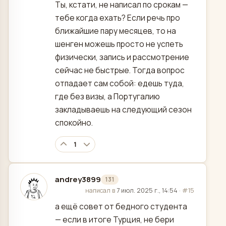
Ты, кстати, не написал по срокам —
тебе когда ехать? Если речь про
ближайшие пару месяцев, то на
шенген можешь просто не успеть
физически, запись и рассмотрение
сейчас не быстрые. Тогда вопрос
отпадает сам собой: едешь туда,
где без визы, а Португалию
закладываешь на следующий сезон
спокойно.
1
andrey3899
131
отредактировано
написал в
7 июл. 2025 г., 14:54
·
#15
а ещё совет от бедного студента
— если в итоге Турция, не бери