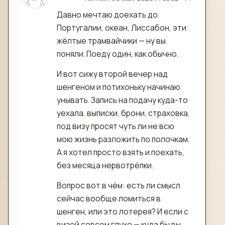
Давно мечтаю доехать до
Португалии, океан, Лиссабон, эти
жёлтые трамвайчики — ну вы
поняли. Поеду один, как обычно.
И вот сижу второй вечер над
шенгеном и потихоньку начинаю
унывать. Запись на подачу куда-то
уехала, выписки, брони, страховка,
под визу просят чуть ли не всю
мою жизнь разложить по полочкам.
А я хотел просто взять и поехать,
без месяца нервотрёпки.
Вопрос вот в чём: есть ли смысл
сейчас вообще ломиться в
шенген, или это лотерея? И если с
визой совсем глухо — куда бы вы