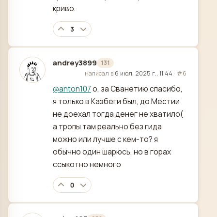
криво.
3
andrey3899
131
отредактировано
написал в
6 июл. 2025 г., 11:44
·
#6
@
anton107
о, за Сванетию спасибо,
я только в Казбеги был, до Местии
не доехал тогда денег не хватило(
а тропы там реально без гида
можно или лучше с кем-то? я
обычно один шарюсь, но в горах
ссыкотно немного
0