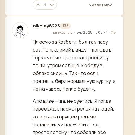
1
3 ответов
nikolay6225
137
отредактировано
написал в
6 июл. 2025 г., 08:41
·
#5
Плюсую за Казбеги, был там пару
раз. Только имей в виду — погода в
горах меняется как настроение у
тёщи, утром солнце, к обеду в
облаке сидишь. Так что если
поедешь, бери нормальную куртку, а
не на «авось тепло будет».
А по визе — да, не суетись. Я когда
переезжал, насмотрелся на людей,
которые в горящем режиме
подавались и получали отказ
просто потому что собрали всё