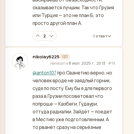
оказывается лучшим. Так что Грузия
или Турция — это не план Б, это
просто другой план А.
2
1 ответ
nikolay6225
137
отредактировано
написал в
8 июл. 2025 г., 20:13
·
#19
@
anton107
про Сванетию верно, но
человек вроде не заядлый горник,
судя по посту. Ему бы я для первого
раза в Грузии посоветовал что
попроще — Казбеги, Гудаури,
оттуда радиалки. Зайдёт — поедет
в Местию уже подготовленным. А
то рванёт сразу на серьёзные