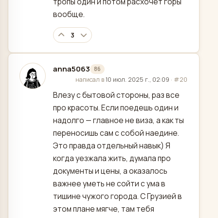
тропы один и потом расхочет горы
вообще.
3
anna5063
86
отредактировано
написал в
10 июл. 2025 г., 02:09
·
#20
Влезу с бытовой стороны, раз все
про красоты. Если поедешь один и
надолго — главное не виза, а как ты
переносишь сам с собой наедине.
Это правда отдельный навык) Я
когда уезжала жить, думала про
документы и цены, а оказалось
важнее уметь не сойти с ума в
тишине чужого города. С Грузией в
этом плане мягче, там тебя