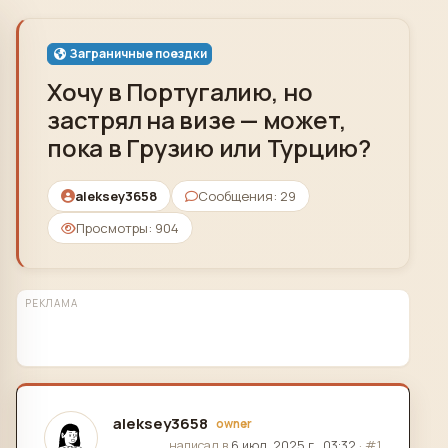
Skip to content
Заграничные поездки
Хочу в Португалию, но
застрял на визе — может,
пока в Грузию или Турцию?
aleksey3658
Сообщения: 29
Просмотры: 904
РЕКЛАМА
aleksey3658
owner
отредактировано
написал в
6 июл. 2025 г., 03:32
·
#1