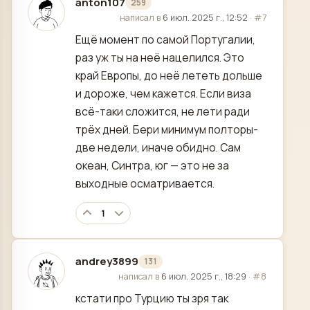
anton107
259
отредактировано
написал в
6 июл. 2025 г., 12:52
·
#7
Ещё момент по самой Португалии,
раз уж ты на неё нацелился. Это
край Европы, до неё лететь дольше
и дороже, чем кажется. Если виза
всё-таки сложится, не лети ради
трёх дней. Бери минимум полторы-
две недели, иначе обидно. Сам
океан, Синтра, юг — это не за
выходные осматривается.
1
andrey3899
131
отредактировано
написал в
6 июл. 2025 г., 18:29
·
#8
кстати про Турцию ты зря так