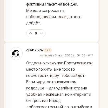
фиктивный пакет на все дни.
Меньше вопросов на
собеседовании, если до него
дойдёт.
0
gleb7574
121
отредактировано
написал в
8 июл. 2025 г., 04:00
·
#17
Отдельно скажу про Португалию как
место пожить, а не просто
посмотреть, вдруг тебе зайдёт.
Если вдруг останешься там
подольше — для удалёнки страна
удобная, неспешная, но интернет и
быт ровные. Народ
доброжелательный, по-английски в