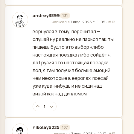
andrey3899
131
отредактировано
написал в
7 июл. 2025 г., 11:05
·
#12
вернулся в тему, перечитал —
слушай ну реально не парься так. ты
пишешь будто это выбор «либо
настоящая поездка либо сойдёт».
да Грузия это настоящая поездка
лол, я там получил больше эмоций
чем некоторые в европах. поехай
уже куда-нибудь и не сиди над
визой как над дипломом
1
nikolay6225
137
отредактировано
написал в
7 июл. 2025 г., 12:17
·
#13