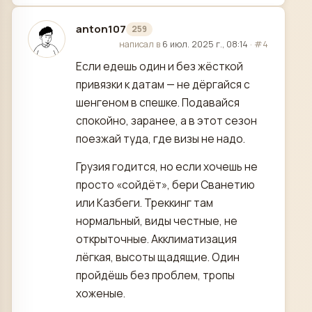
anton107
259
отредактировано
написал в
6 июл. 2025 г., 08:14
·
#4
Если едешь один и без жёсткой
привязки к датам — не дёргайся с
шенгеном в спешке. Подавайся
спокойно, заранее, а в этот сезон
поезжай туда, где визы не надо.
Грузия годится, но если хочешь не
просто «сойдёт», бери Сванетию
или Казбеги. Треккинг там
нормальный, виды честные, не
открыточные. Акклиматизация
лёгкая, высоты щадящие. Один
пройдёшь без проблем, тропы
хоженые.