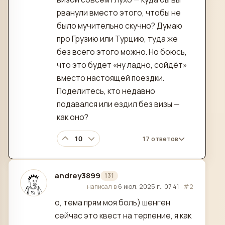
рванули вместо этого, чтобы не
было мучительно скучно? Думаю
про Грузию или Турцию, туда же
без всего этого можно. Но боюсь,
что это будет «ну ладно, сойдёт»
вместо настоящей поездки.
Поделитесь, кто недавно
подавался или ездил без визы —
как оно?
10
17 ответов
andrey3899
131
отредактировано
написал в
6 июл. 2025 г., 07:41
·
#2
о, тема прям моя боль) шенген
сейчас это квест на терпение, я как