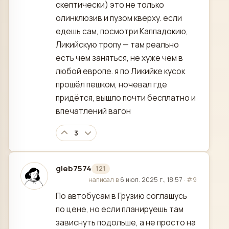
скептически) это не только
олинклюзив и пузом кверху. если
едешь сам, посмотри Каппадокию,
Ликийскую тропу — там реально
есть чем заняться, не хуже чем в
любой европе. я по Ликийке кусок
прошёл пешком, ночевал где
придётся, вышло почти бесплатно и
впечатлений вагон
3
gleb7574
121
отредактировано
написал в
6 июл. 2025 г., 18:57
·
#9
По автобусам в Грузию соглашусь
по цене, но если планируешь там
зависнуть подольше, а не просто на