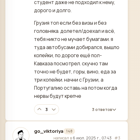
студент даже не подходил к нему,
дорого и долго.
Грузия топ если без визы и без
головняка. долетел/доехал и всё,
тебя никто не мучает бумагами. я
туда автобусами добирался, вышло
копейки, по дороге ещё пол-
Кавказа посмотрел. скучно там
точно не будет, горы, вино, еда за
три копейки. начни с Грузии, а
Португалию оставь на потом когда
нервы будут крепче
3
3 ответов
go_viktoriya
148
отредактировано
написал в
6 июл. 2025 г., 07:43
·
#3