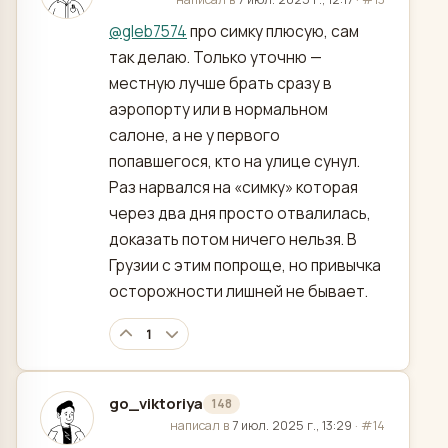
@
gleb7574
про симку плюсую, сам
так делаю. Только уточню —
местную лучше брать сразу в
аэропорту или в нормальном
салоне, а не у первого
попавшегося, кто на улице сунул.
Раз нарвался на «симку» которая
через два дня просто отвалилась,
доказать потом ничего нельзя. В
Грузии с этим попроще, но привычка
осторожности лишней не бывает.
1
go_viktoriya
148
отредактировано
написал в
7 июл. 2025 г., 13:29
·
#14