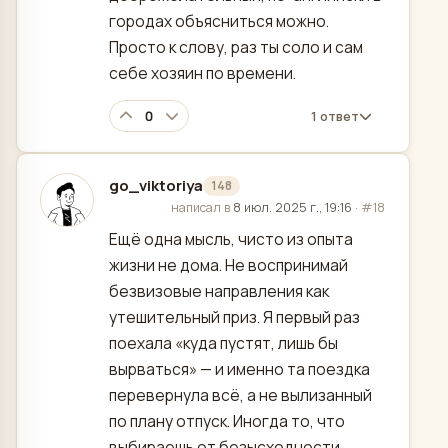
городах объясниться можно.
Просто к слову, раз ты соло и сам
себе хозяин по времени.
0
1 ответ
go_viktoriya
148
отредактировано
написал в
8 июл. 2025 г., 19:16
·
#18
Ещё одна мысль, чисто из опыта
жизни не дома. Не воспринимай
безвизовые направления как
утешительный приз. Я первый раз
поехала «куда пустят, лишь бы
вырваться» — и именно та поездка
перевернула всё, а не вылизанный
по плану отпуск. Иногда то, что
выбираешь от безысходности,