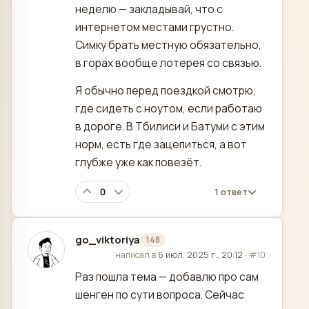
неделю — закладывай, что с
интернетом местами грустно.
Симку брать местную обязательно,
в горах вообще лотерея со связью.
Я обычно перед поездкой смотрю,
где сидеть с ноутом, если работаю
в дороге. В Тбилиси и Батуми с этим
норм, есть где зацепиться, а вот
глубже уже как повезёт.
0
1 ответ
go_viktoriya
148
отредактировано
написал в
6 июл. 2025 г., 20:12
·
#10
Раз пошла тема — добавлю про сам
шенген по сути вопроса. Сейчас