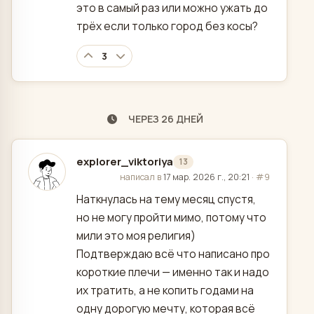
это в самый раз или можно ужать до
трёх если только город без косы?
3
ЧЕРЕЗ 26 ДНЕЙ
explorer_viktoriya
13
отредактировано
написал в
17 мар. 2026 г., 20:21
·
#9
Наткнулась на тему месяц спустя,
но не могу пройти мимо, потому что
мили это моя религия)
Подтверждаю всё что написано про
короткие плечи — именно так и надо
их тратить, а не копить годами на
одну дорогую мечту, которая всё