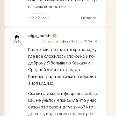
плюсую полностью.
0
1 ответ
olga_north
13
отредактировано
написал в
16 февр. 2026 г., 18:54
·
#6
Как же приятно читать про поездку,
где всё сложилось спокойно и по-
доброму. Я больше по Кавказу и
Средней Азии катаюсь, до
Калининграда всё руки не доходят,
а зря видимо.
Скажите, а море в феврале вообще
как, не уныло? Я привыкла что у нас
сезон это сезон, а тут зимой что
делать у воды кроме как смотреть