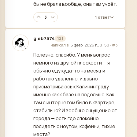
бы не брала вообще, она там умрёт.
3
1 ответ
gleb7574
121
отредактировано
написал в
15 февр. 2026 г., 01:50
·
#3
Полезно, спасибо. У меня вопрос
немного из другой плоскости — я
обычно еду куда-то на месяц и
работаю удалённо, и давно
присматриваюсь к Калининграду
именно как к базе на подольше. Как
там с интернетом было в квартире,
стабильно? И вообще ощущение от
города — есть где спокойно
посидеть с ноутом, кофейни, тихие
места?