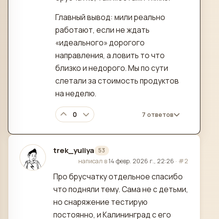
Главный вывод: мили реально
работают, если не ждать
«идеального» дорогого
направления, а ловить то что
близко и недорого. Мы по сути
слетали за стоимость продуктов
на неделю.
0
7 ответов
trek_yuliya
53
отредактировано
написал в
14 февр. 2026 г., 22:26
·
#2
Про брусчатку отдельное спасибо
что подняли тему. Сама не с детьми,
но снаряжение тестирую
постоянно, и Калининград с его