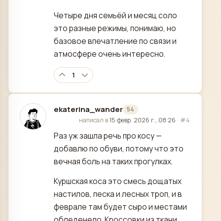
Четыре дня семьёй и месяц соло
это разные режимы, понимаю, но
базовое впечатление по связи и
атмосфере очень интересно.
1
ekaterina_wander
54
отредактировано
написал в
15 февр. 2026 г., 08:26
·
#4
Раз уж зашла речь про косу —
добавлю по обуви, потому что это
вечная боль на таких прогулках.
Куршская коса это смесь дощатых
настилов, песка и лесных троп, и в
феврале там будет сыро и местами
обледенело. Кроссовки из ткани