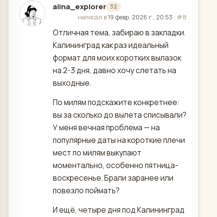
alina_explorer
32
отредактировано
написал в
19 февр. 2026 г., 20:53
·
#8
Отличная тема, забираю в закладки.
Калининград как раз идеальный
формат для моих коротких вылазок
на 2-3 дня, давно хочу слетать на
выходные.
По милям подскажите конкретнее:
вы за сколько до вылета списывали?
У меня вечная проблема — на
популярные даты на короткие плечи
мест по милям выкупают
моментально, особенно пятница-
воскресенье. Брали заранее или
повезло поймать?
И ещё, четыре дня под Калининград