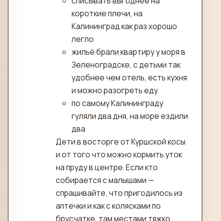
списывать выгоднее на
короткие плечи, на
Калининград как раз хорошо
легло
жильё брали квартиру у моря в
Зеленоградске, с детьми так
удобнее чем отель, есть кухня
и можно разогреть еду
по самому Калининграду
гуляли два дня, на море ездили
два
Дети в восторге от Куршской косы
и от того что можно кормить уток
на пруду в центре. Если кто
собирается с малышами —
спрашивайте, что пригодилось из
аптечки и как с колясками по
брусчатке, там местами тяжко.