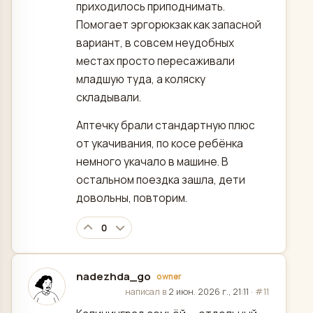
приходилось приподнимать.
Помогает эргорюкзак как запасной
вариант, в совсем неудобных
местах просто пересаживали
младшую туда, а коляску
складывали.
Аптечку брали стандартную плюс
от укачивания, по косе ребёнка
немного укачало в машине. В
остальном поездка зашла, дети
довольны, повторим.
0
nadezhda_go
owner
отредактировано
написал в
2 июн. 2026 г., 21:11
·
#11