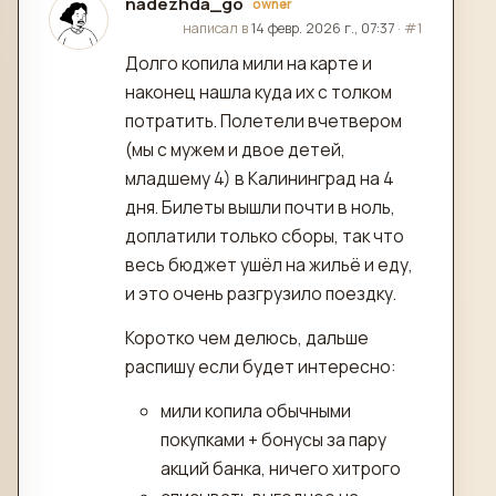
nadezhda_go
owner
отредактировано
написал в
14 февр. 2026 г., 07:37
·
#1
Долго копила мили на карте и
наконец нашла куда их с толком
потратить. Полетели вчетвером
(мы с мужем и двое детей,
младшему 4) в Калининград на 4
дня. Билеты вышли почти в ноль,
доплатили только сборы, так что
весь бюджет ушёл на жильё и еду,
и это очень разгрузило поездку.
Коротко чем делюсь, дальше
распишу если будет интересно:
мили копила обычными
покупками + бонусы за пару
акций банка, ничего хитрого