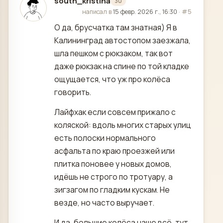
south_kristina
30
отредактировано
написал в
15 февр. 2026 г., 16:30
·
#5
О да, брусчатка там знатная) Я в
Калининград автостопом заезжала,
шла пешком с рюкзаком, так вот
даже рюкзак на спине по той кладке
ощущается, что уж про колёса
говорить.
Лайфхак если совсем прижало с
коляской: вдоль многих старых улиц
есть полоски нормального
асфальта по краю проезжей или
плитка поновее у новых домов,
идёшь не строго по тротуару, а
зигзагом по гладким кускам. Не
везде, но часто выручает.
И да, большие колёса наше всё, тут