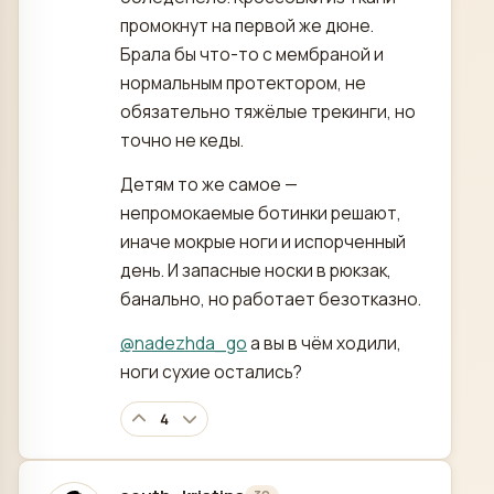
промокнут на первой же дюне.
Брала бы что-то с мембраной и
нормальным протектором, не
обязательно тяжёлые трекинги, но
точно не кеды.
Детям то же самое —
непромокаемые ботинки решают,
иначе мокрые ноги и испорченный
день. И запасные носки в рюкзак,
банально, но работает безотказно.
@
nadezhda_go
а вы в чём ходили,
ноги сухие остались?
4