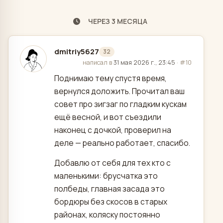
ЧЕРЕЗ 3 МЕСЯЦА
dmitriy5627
32
отредактировано
написал в
31 мая 2026 г., 23:45
·
#10
Поднимаю тему спустя время,
вернулся доложить. Прочитал ваш
совет про зигзаг по гладким кускам
ещё весной, и вот съездили
наконец с дочкой, проверил на
деле — реально работает, спасибо.
Добавлю от себя для тех кто с
маленькими: брусчатка это
полбеды, главная засада это
бордюры без скосов в старых
районах, коляску постоянно