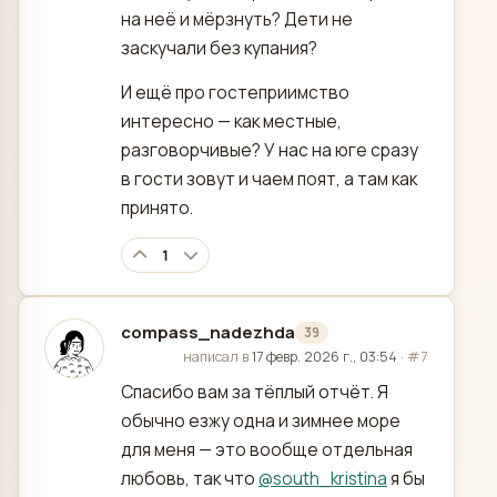
на неё и мёрзнуть? Дети не
заскучали без купания?
И ещё про гостеприимство
интересно — как местные,
разговорчивые? У нас на юге сразу
в гости зовут и чаем поят, а там как
принято.
1
compass_nadezhda
39
отредактировано
написал в
17 февр. 2026 г., 03:54
·
#7
Спасибо вам за тёплый отчёт. Я
обычно езжу одна и зимнее море
для меня — это вообще отдельная
любовь, так что
@
south_kristina
я бы