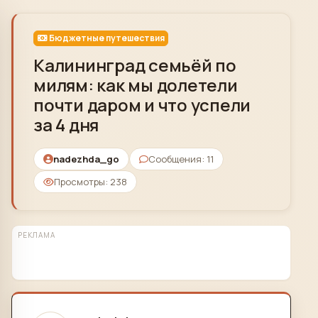
Skip to content
Бюджетные путешествия
Калининград семьёй по
милям: как мы долетели
почти даром и что успели
за 4 дня
nadezhda_go
Сообщения: 11
Просмотры: 238
РЕКЛАМА