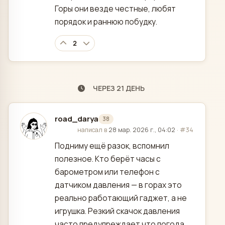
Горы они везде честные, любят
порядок и раннюю побудку.
2
ЧЕРЕЗ 21 ДЕНЬ
road_darya
38
отредактировано
написал в
28 мар. 2026 г., 04:02
·
#34
Подниму ещё разок, вспомнил
полезное. Кто берёт часы с
барометром или телефон с
датчиком давления — в горах это
реально работающий гаджет, а не
игрушка. Резкий скачок давления
часто предупреждает что погода