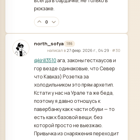
всегда в бардачке, не только в
рюкзаке.
0
north_sofya
186
отредактировано
написал в
27 февр. 2026 г., 04:29
·
#30
@
kirill3510
ага, законы гестхаусов и
гор везде одинаковые, что Север
что Кавказ) Розетка за
холодильником это прям архетип.
Кстати у нас на Урале та же беда,
поэтому я давно отношусь к
павербанку как к части обуви — то
есть как к базовой вещи, без
которой просто не выезжаю.
Привычка из снаряжения переходит