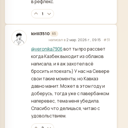
в рефлекс.
1
kirill3510
65
отредактировано
написал в
2 мар. 2026 г., 09:15
·
#31
@
veronika7906
вот ты про рассвет
когда Казбек выходит из облаков
написала, и я аж захотел всё
бросить и поехать) У нас на Севере
свои такие моменты, но Кавказ
давно манит. Может в этом году и
доберусь, тогда уже с павербанком
наперевес, тема меня убедила.
Спасибо что делишься, читаю с
удовольствием.