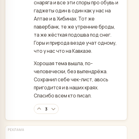
снаряга и все эти споры про обувь и
гаджеты один в один как у нас на
Алтае и в Хибинах. Тот же
павербанк, те же утренние броды,
та же жёсткая подошва под снег.
Горы и природа везде учат одному,
что у нас что на Кавказе.
Хорошая тема вышла, по-
человечески, без выпендрёжа.
Сохранил себе чек-лист, авось
пригодится и в наших краях.
Спасибо всем кто писал.
3
РЕКЛАМА