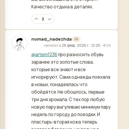
Качество отдыха в деталях.
3
nomad_nadezhda
26
отредактировано
написал в
26 февр. 2026 г., 12:25
·
#29
@
artem1236
про разносить обувь
заранее это золотые слова,
которые все знают и все
игнорируют. Сама однажды поехала
в новых, понадеялась что
обойдётся. Не обошлось, первые
три дня хромала. С тех пор любую
новую пару выгуливаю минимум пару
недель по городу до поездки. И
пластырь-вторая кожа теперь