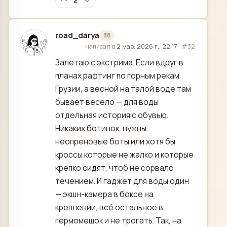
2
road_darya
38
отредактировано
написал в
2 мар. 2026 г., 22:17
·
#32
Залетаю с экстрима. Если вдруг в
планах рафтинг по горным рекам
Грузии, а весной на талой воде там
бывает весело — для воды
отдельная история с обувью.
Никаких ботинок, нужны
неопреновые боты или хотя бы
кроссы которые не жалко и которые
крепко сидят, чтоб не сорвало
течением. И гаджет для воды один
— экшн-камера в боксе на
креплении, всё остальное в
гермомешок и не трогать. Так, на