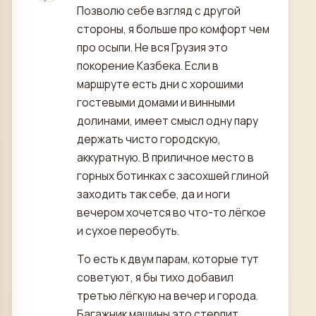
Позволю себе взгляд с другой
стороны, я больше про комфорт чем
про осыпи. Не вся Грузия это
покорение Казбека. Если в
маршруте есть дни с хорошими
гостевыми домами и винными
долинами, имеет смысл одну пару
держать чисто городскую,
аккуратную. В приличное место в
горных ботинках с засохшей глиной
заходить так себе, да и ноги
вечером хочется во что-то лёгкое
и сухое переобуть.
То есть к двум парам, которые тут
советуют, я бы тихо добавил
третью лёгкую на вечер и города.
Багажник машины это стерпит.