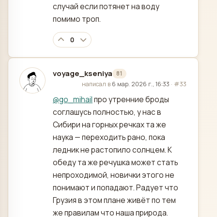
случай если потянет на воду
помимо троп.
0
voyage_kseniya
81
отредактировано
написал в
6 мар. 2026 г., 16:33
·
#33
@
go_mihail
про утренние броды
соглашусь полностью, у нас в
Сибири на горных речках та же
наука — переходить рано, пока
ледник не растопило солнцем. К
обеду та же речушка может стать
непроходимой, новички этого не
понимают и попадают. Радует что
Грузия в этом плане живёт по тем
же правилам что наша природа.