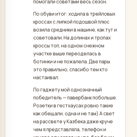
помогали советами весь сезон.
По обуви итог: ходила в трейловых
кроссах с липкой подошвой плюс
возила средники в машине, как тут и
советовали. На долинах и тропах
кроссы топ, на одном снежном
участке выше переоделась в
ботинки и не пожалела. Две пары
это правильно, спасибо тем кто
настаивал.
По гаджету мой однозначный
победитель — павербанк побольше.
Розетки в гестхаусах ровно такие
как обещали, одна и не там) А свет
на рассвете у Казбека даже круче
чем я представляла, телефон и