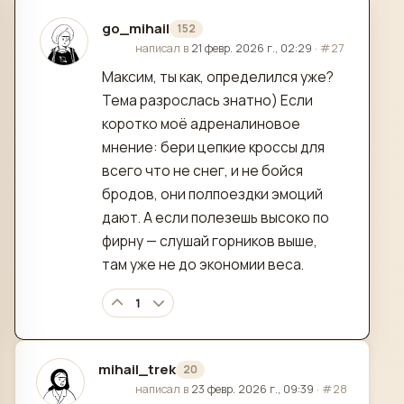
go_mihail
152
отредактировано
написал в
21 февр. 2026 г., 02:29
·
#27
Максим, ты как, определился уже?
Тема разрослась знатно) Если
коротко моё адреналиновое
мнение: бери цепкие кроссы для
всего что не снег, и не бойся
бродов, они полпоездки эмоций
дают. А если полезешь высоко по
фирну — слушай горников выше,
там уже не до экономии веса.
1
mihail_trek
20
отредактировано
написал в
23 февр. 2026 г., 09:39
·
#28