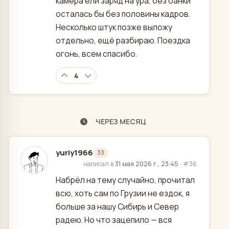
камера ели заряд на ура, без банки
осталась бы без половины кадров.
Несколько штук позже выложу
отдельно, ещё разбираю. Поездка
огонь, всем спасибо.
4
ЧЕРЕЗ МЕСЯЦ
yuriy1966
33
отредактировано
написал в
31 мая 2026 г., 23:45
·
#36
Набрёл на тему случайно, прочитал
всю, хоть сам по Грузии не ездок, я
больше за нашу Сибирь и Север
радею. Но что зацепило — вся