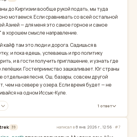
актировано
аны до Киргизии вообще рукой подать, мы туда
рно мотаемся. Если сравнивать со всей остальной
й Азией — для меня это самое горное и самое
" в хорошем смысле направление.
й кайф там это люди и дорога. Садишься в
тку, и пока едешь, успеваешь и про политику
рить, и в гости получить приглашение, и узнать где
 лепёшки. Гостеприимство зашкаливает. Юг страны
 отдельная песня, Ош, базары, совсем другой
т, чем на севере у озера. Если время будет — не
ивайся на одном Иссык-Куле.
1 ответ
trek
написал в
8 янв. 2026 г., 12:56
·
#7
39
актировано