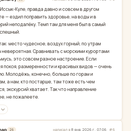
актировано
 Иссык-Куле, правда давно и совсем в другом
е — ездил поправить здоровье, на воды и в
рий неподалёку. Темп там для меня был в самый
еспешный.
так: место чудесное, воздух горный, по утрам
 невероятная. Сравнивать с морскими курортами
ьмусь, это совсем разное настроение. Если
я покоя, размеренности и красивых видов — очень
ю. Молодёжь, конечно, больше по горам и
ам, а нам, кто постарше, там тоже есть чем
ся, экскурсий хватает. Так что направление
е, не пожалеете.
map
написал в
8 янв. 2026 г., 07:06
·
#6
26