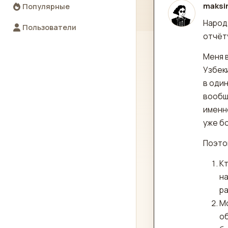
maksi
Популярные
отред
Народ
Пользователи
отчёту
Меня в
Узбеки
в один
вообще
именно
уже б
Поэтом
Кт
на
р
Мо
об