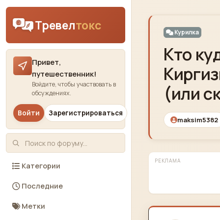
Skip to content
Тревел
токс
Курилка
Кто ку
Привет,
Киргиз
путешественник!
Войдите, чтобы участвовать в
(или с
обсуждениях.
Войти
Зарегистрироваться
maksim5382
РЕКЛАМА
Категории
Последние
Метки