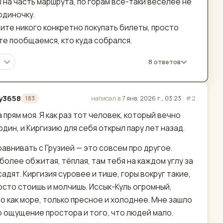
 на часть маршрута, по горам всё-таки веселее не
одиночку.
ите никого конкретно покупать билеты, просто
те пообщаемся, кто куда собрался.
8 ответов
y3658
написал в
7 янв. 2026 г., 03:23
·
#2
183
актировано
а прям моя. Я как раз тот человек, который вечно
один, и Киргизию для себя открыл пару лет назад.
равнивать с Грузией — это совсем про другое.
 более обжитая, тёплая, там тебя на каждом углу за
садят. Киргизия суровее и тише, горы вокруг такие,
осто стоишь и молчишь. Иссык-Куль огромный,
о как море, только пресное и холоднее. Мне зашло
 ощущение простора и того, что людей мало.