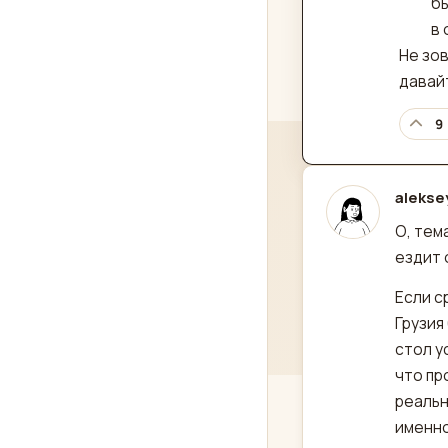
бы
в 
Не зов
давай
9
alekse
отред
О, тем
ездит 
Если с
Грузия
стол у
что пр
реальн
именно