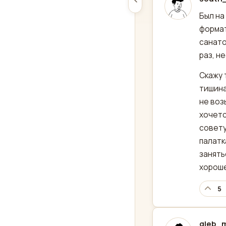
отред
Был на
формат
санато
раз, н
Скажу 
тишина
не воз
хочетс
совету
палатк
занять
хороше
5
gleb_