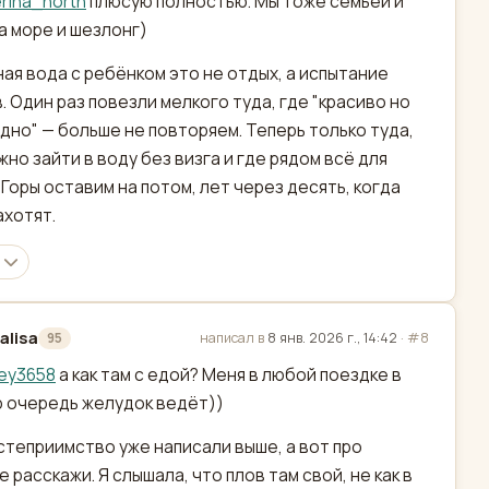
rina_north
плюсую полностью. Мы тоже семьёй и
а море и шезлонг)
ая вода с ребёнком это не отдых, а испытание
. Один раз повезли мелкого туда, где "красиво но
дно" — больше не повторяем. Теперь только туда,
жно зайти в воду без визга и где рядом всё для
 Горы оставим на потом, лет через десять, когда
ахотят.
alisa
написал в
8 янв. 2026 г., 14:42
·
#8
95
актировано
sey3658
а как там с едой? Меня в любой поездке в
 очередь желудок ведёт))
степриимство уже написали выше, а вот про
е расскажи. Я слышала, что плов там свой, не как в