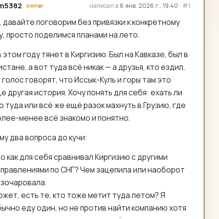
m5382
написал в
6 янв. 2026 г., 19:40
·
#1
owner
актировано
, давайте поговорим без привязки к конкретному
, просто поделимся планами на лето.
 этом году тянет в Киргизию. Был на Кавказе, был в
стане, а вот туда всё никак — а друзья, кто ездил,
 голос говорят, что Иссык-Куль и горы там это
 другая история. Хочу понять для себя: ехать ли
 туда или всё же ещё разок махнуть в Грузию, где
олее-менее всё знакомо и понятно.
у два вопроса до кучи:
о как для себя сравнивал Киргизию с другими
правлениями по СНГ? Чем зацепила или наоборот
азочаровала.
жет, есть те, кто тоже метит туда летом? Я
ычно еду один, но не против найти компанию хотя