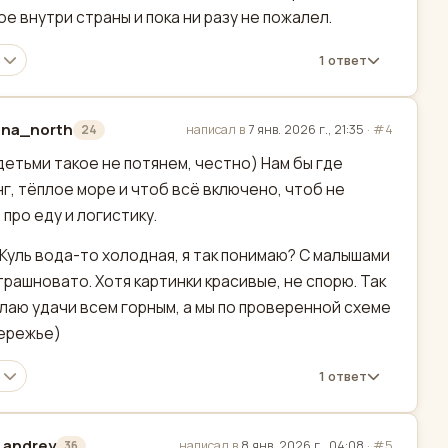
ое внутри страны и пока ни разу не пожалел.
1 ответ
ina_north
написал в
7 янв. 2026 г., 21:35
·
#4
24
актировано
 детьми такое не потянем, честно) Нам бы где
г, тёплое море и чтоб всё включено, чтоб не
 про еду и логистику.
Куль вода-то холодная, я так понимаю? С малышами
трашновато. Хотя картинки красивые, не спорю. Так
лаю удачи всем горным, а мы по проверенной схеме
ережье)
1 ответ
_andrey
написал в
8 янв. 2026 г., 04:08
·
#5
36