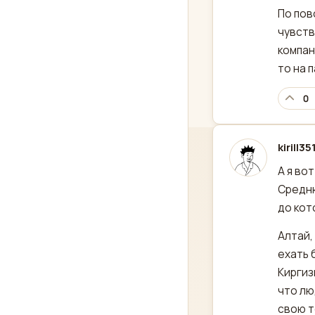
По пов
чувств
компан
то на 
0
kirill35
отред
А я во
Средню
до кот
Алтай,
ехать 
Киргиз
что лю
свою т