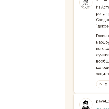
отред
Из Аст
регуля
Средне
"дикое
Главны
маршру
погово
лучшие
вообще
колори
зацикл
2
pavel_
отред