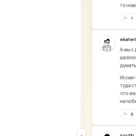
то нов
1
ekater
отред
А мы с
шезлон
думать
Иссык-
туда с
что же
на поб
0
south