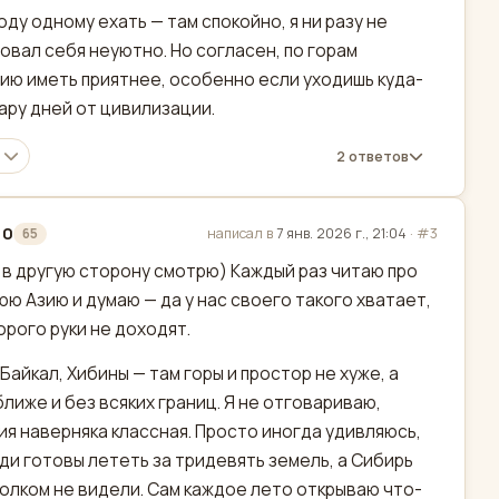
оду одному ехать — там спокойно, я ни разу не
овал себя неуютно. Но согласен, по горам
ию иметь приятнее, особенно если уходишь куда-
пару дней от цивилизации.
2 ответов
10
написал в
7 янв. 2026 г., 21:04
·
#3
65
актировано
т в другую сторону смотрю) Каждый раз читаю про
ю Азию и думаю — да у нас своего такого хватает,
орого руки не доходят.
 Байкал, Хибины — там горы и простор не хуже, а
ближе и без всяких границ. Я не отговариваю,
ия наверняка классная. Просто иногда удивляюсь,
ди готовы лететь за тридевять земель, а Сибирь
олком не видели. Сам каждое лето открываю что-