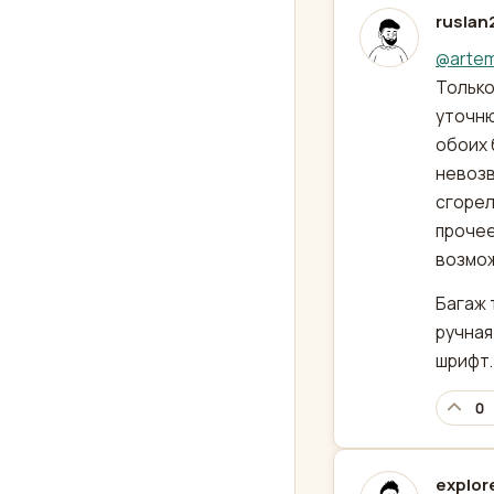
ruslan
отред
@
arte
Только
уточню
обоих 
невозв
сгорел
прочее
возмож
Багаж 
ручная
шрифт.
0
explo