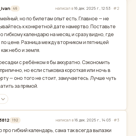
ivan
написал в
16 дек. 2025 г., 12:53
·
#2
46
актировано
емейный, но по билетам опыт есть. Главное — не
ывайтесь к конкретной дате намертво. Поставьте
по гибкому календарю на месяц и сразу видно, где
 по цене. Разница между вторником и пятницей
 как небо и земля.
ресадки с ребёнком я бы аккуратно. Сэкономить
прилично, но если стыковка короткая или ночь в
рту — оно того не стоит, замучаетесь. Лучше чуть
атить за прямой.
3812
написал в
16 дек. 2025 г., 14:03
·
#3
192
актировано
 про гибкий календарь, сама так всегда вылазки