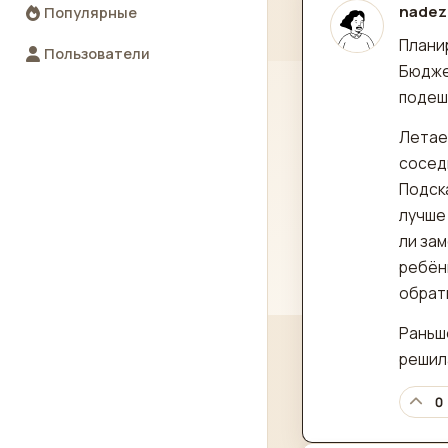
nadez
Популярные
отред
Плани
Пользователи
Бюдже
подеше
Летае
сосед
Подск
лучше
ли за
ребён
обрат
Раньше
решил
0