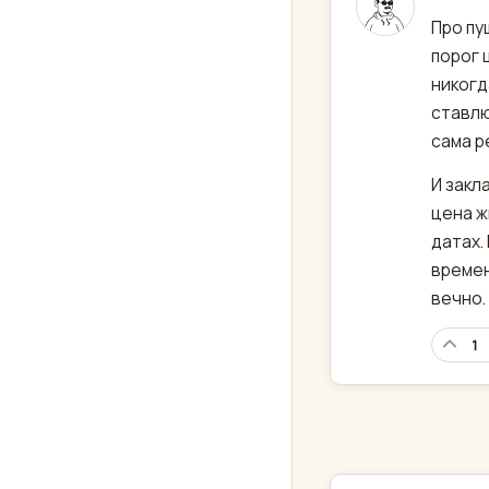
отред
Про пу
порог 
никогд
ставлю
сама р
И закл
цена ж
датах.
времен
вечно.
1