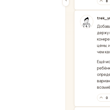
8
trek_y
отред
Добавл
держу 
конкре
цены, 
чем ка
Ещё мо
ребёнк
опреде
вариан
возьмё
0