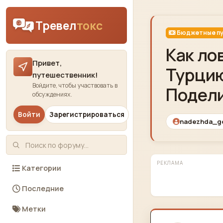
Skip to content
Тревел
токс
Бюджетные пу
Как ло
Привет,
Турцию
путешественник!
Войдите, чтобы участвовать в
Подели
обсуждениях.
Войти
Зарегистрироваться
nadezhda_g
РЕКЛАМА
Категории
Последние
Метки