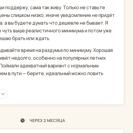
актировано
ши поддержу, сама так живу. Только не ставьте
цены слишком низко, иначе уведомление не придёт
а, а вы будете думать что дешевле не бывает. Я
 чуть выше реалистичного минимума и потом уже
ешаю брать или ждать.
адывайте время на раздумья по минимуму. Хорошая
ивёт недолго, особенно на популярных летних
 Поймали адекватный вариант с нормальным
ем в пути — берите, идеальный можно ловить
ЧЕРЕЗ 2 МЕСЯЦА