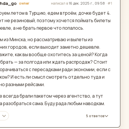
hda_go
написал в
16 дек. 2025 г., 09:58
·
#1
owner
актировано
руем летом в Турцию, едем втроём, дочке будет 4.
т не резиновый, поэтому хочется поймать билеты
вле, а не брать первое что попалось.
м из Минска, но рассматриваю и вылеты из
них городов, если выходит заметно дешевле.
ажите, как вы вообще охотитесь за ценой? Когда
 брать — за полгода или ждать распродаж? Стоит
морачиваться с пересадками ради экономии, если с
ком? И есть ли смысл смотреть отдельно туда и
но разными рейсами.
 всегда брали пакетом через агентство, а тут
а разобраться сама. Буду рада любым наводкам.
5 ответов