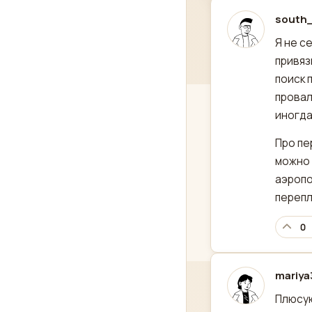
south_
отред
Я не с
привяз
поиск 
провал
иногда
Про пе
можно 
аэропо
перепл
0
mariya
отред
Плюсую