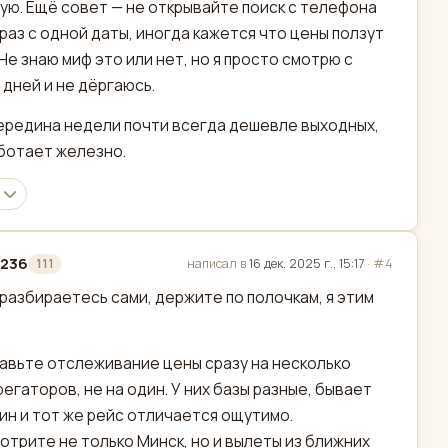
ую. Ещё совет — не открывайте поиск с телефона
 раз с одной даты, иногда кажется что цены ползут
 Не знаю миф это или нет, но я просто смотрю с
 дней и не дёргаюсь.
середина недели почти всегда дешевле выходных,
ботает железно.
1236
написал в
16 дек. 2025 г., 15:17
·
#4
111
актировано
 разбираетесь сами, держите по полочкам, я этим
авьте отслеживание цены сразу на несколько
регаторов, не на один. У них базы разные, бывает
ин и тот же рейс отличается ощутимо.
отрите не только Минск, но и вылеты из ближних