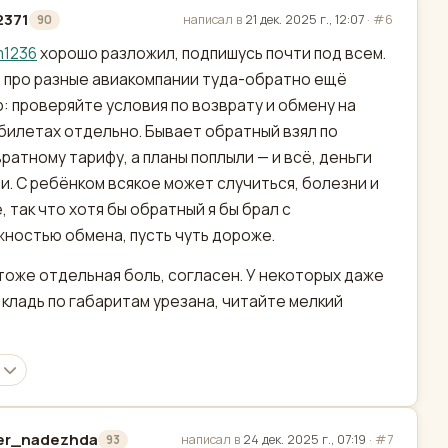
2371
написал в
21 дек. 2025 г., 12:07
·
#6
90
актировано
m1236
хорошо разложил, подпишусь почти под всем.
 про разные авиакомпании туда-обратно ещё
: проверяйте условия по возврату и обмену на
билетах отдельно. Бывает обратный взял по
ратному тарифу, а планы поплыли — и всё, деньги
и. С ребёнком всякое может случиться, болезни и
, так что хотя бы обратный я бы брал с
ностью обмена, пусть чуть дороже.
тоже отдельная боль, согласен. У некоторых даже
 кладь по габаритам урезана, читайте мелкий
rer_nadezhda
написал в
24 дек. 2025 г., 07:19
·
#7
93