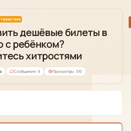
тешествия
вить дешёвые билеты в
 с ребёнком?
тесь хитростями
o
Сообщения: 9
Просмотры: 310