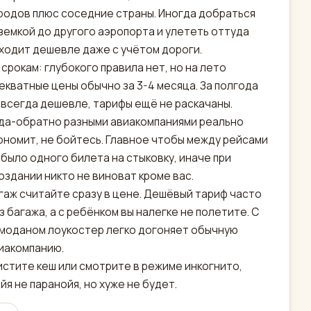
родов плюс соседние страны. Иногда добраться
земкой до другого аэропорта и улететь оттуда
ходит дешевле даже с учётом дороги.
 срокам: глубокого правила нет, но на лето
екватные цены обычно за 3-4 месяца. За полгода
 всегда дешевле, тарифы ещё не раскачаны.
да-обратно разными авиакомпаниями реально
ономит, не бойтесь. Главное чтобы между рейсами
 было одного билета на стыковку, иначе при
оздании никто не виноват кроме вас.
гаж считайте сразу в цене. Дешёвый тариф часто
з багажа, а с ребёнком вы налегке не полетите. С
моданом лоукостер легко догоняет обычную
иакомпанию.
чистите кеш или смотрите в режиме инкогнито,
йя не паранойя, но хуже не будет.