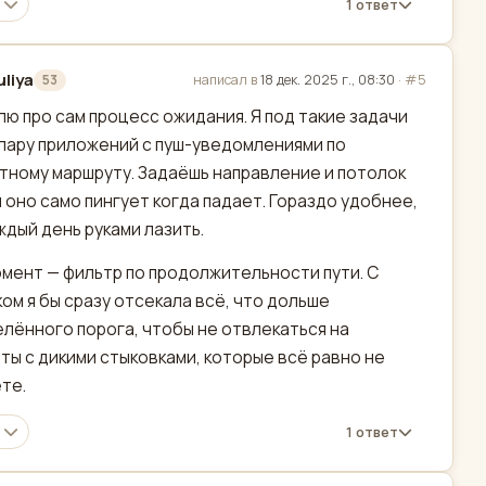
1 ответ
uliya
написал в
18 дек. 2025 г., 08:30
·
#5
53
актировано
ю про сам процесс ожидания. Я под такие задачи
пару приложений с пуш-уведомлениями по
тному маршруту. Задаёшь направление и потолок
и оно само пингует когда падает. Гораздо удобнее,
ждый день руками лазить.
мент — фильтр по продолжительности пути. С
ом я бы сразу отсекала всё, что дольше
лённого порога, чтобы не отвлекаться на
ты с дикими стыковками, которые всё равно не
те.
1 ответ