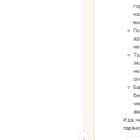
го
на
вы
По
ад
не
Ту
эк
не
оп
Ба
бе
че
ав
И да, 
парано