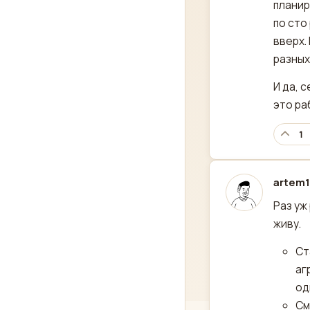
планир
по сто
вверх.
разных
И да, 
это ра
1
artem
отред
Раз уж
живу.
Ст
аг
од
См