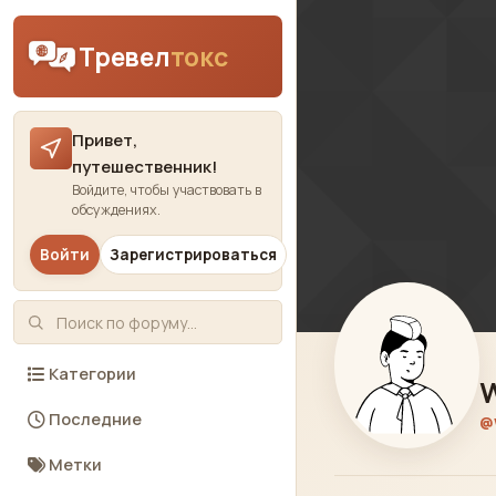
Skip to content
Тревел
токс
Привет,
путешественник!
Войдите, чтобы участвовать в
обсуждениях.
Войти
Зарегистрироваться
Категории
Последние
@
Метки