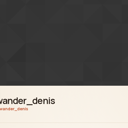
wander_denis
wander_denis