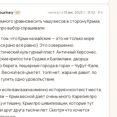
journey
написал в
19 дек. 2025 г., 13:32
·
#6
40
актировано
емного уравновесить чашу весов в сторону Крыма,
 про выбор спрашивали.
 том, что Крым на майские — это не только море
ься рано всё равно). Это совершенно
тический культурный пласт. Античный Херсонес,
ские крепости в Судаке и Балаклаве, дворцы
 берега, пещерные города в горах — Чуфут-Кале,
. Весной всё цветёт, толп нет, жара не давит, по
 гулять одно удовольствие.
о если вам важна именно история и контекст места,
ляж — Крым весной даёт очень много. Карелия про
у и тишину, Крым про цивилизации, которые тут
и друг друга тысячи лет. Смотря что хочется
твовать.