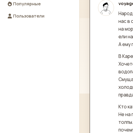
voyag
Популярные
отред
Народ,
Пользователи
нас в 
на мор
ели на
А ему
В Каре
Хочетс
водопа
Смуща
холодн
правд
Кто ка
Не на 
толпы.
почем