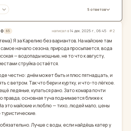
5 ответов
10
написал в
14 дек. 2025 г., 06:45
·
#2
65
актировано
 тема) Я за Карелию без вариантов. На майские там
з самое начало сезона, природа просыпается, вода
сокая — водопады мощные, не то что к августу,
местами струйка остаётся.
оде честно: днём может быть и плюс пятнадцать, и
ть с ветром. Так что бери и куртку, и что-то лёгкое.
ещё ледяные, купаться рано. Зато комара почти
то правда, основная туча поднимается ближе к
За это майские и люблю — тихо, людей мало, цены
 туристические.
обязательно. Лучше с воды, если найдёшь катер у