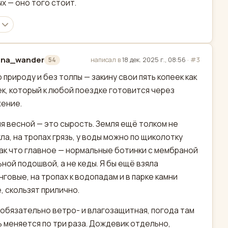
х — оно того стоит.
ina_wander
написал в
18 дек. 2025 г., 08:56
·
#3
54
актировано
о природу и без толпы — закину свои пять копеек как
к, который к любой поездке готовится через
ение.
я весной — это сырость. Земля ещё толком не
ла, на тропах грязь, у воды можно по щиколотку
Так что главное — нормальные ботинки с мембраной
ьной подошвой, а не кеды. Я бы ещё взяла
нговые, на тропах к водопадам и в парке камни
, скользят прилично.
 обязательно ветро- и влагозащитная, погода там
ь меняется по три раза. Дождевик отдельно,