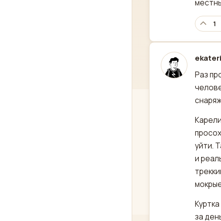
местны
1
ekater
отред
Раз пр
челове
снаряж
Карели
просох
уйти. 
и реал
трекки
мокрые
Куртка
за ден