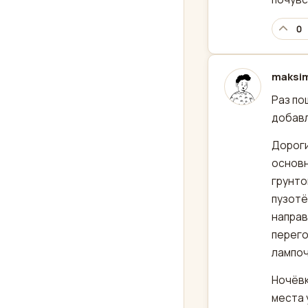
0
maksi
отред
Раз по
добавл
Дороги
основн
грунто
пузотё
направ
перего
лампоч
Ночёвк
места 