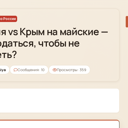
о России
я vs Крым на майские —
одаться, чтобы не
еть?
iya
Сообщения: 10
Просмотры: 359