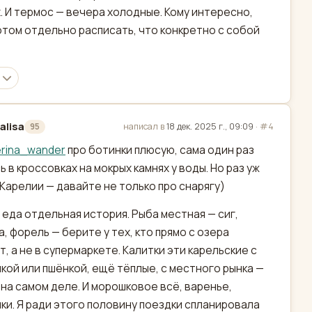
. И термос — вечера холодные. Кому интересно,
отом отдельно расписать, что конкретно с собой
alisa
написал в
18 дек. 2025 г., 09:09
·
#4
95
актировано
erina_wander
про ботинки плюсую, сама один раз
ь в кроссовках на мокрых камнях у воды. Но раз уж
 Карелии — давайте не только про снарягу)
 еда отдельная история. Рыба местная — сиг,
а, форель — берите у тех, кто прямо с озера
т, а не в супермаркете. Калитки эти карельские с
кой или пшёнкой, ещё тёплые, с местного рынка —
 на самом деле. И морошковое всё, варенье,
ки. Я ради этого половину поездки спланировала