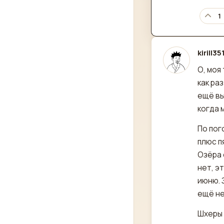
1
kirill35
отред
О, моя
как ра
ещё вы
когда 
По пог
плюс пя
Озёра 
нет, э
июню. 
ещё не
Шхеры 