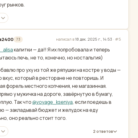
руг рынков.
a2400
написал в
18 дек. 2025 г., 14:53
·
#5
73
актировано
_alisa
калитки — да!! Я их попробовала и теперь
ытаюсь печь, не то, конечно, но ностальгия)
бавлю про уху из той же ряпушки на костре у воды —
о вкус, который в ресторане не повторишь. И
ая форель местного копчения, не магазинная.
прямо у мужичка на дороге, завёрнутую в бумагу,
плую. Так что
@
voyage_kseniya
, если поедешь в
ю — закладывай бюджет и желудок на еду
но, оно реально стоит того.
2 ответов