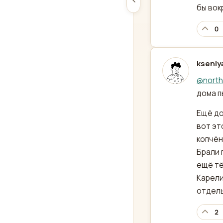
бы вок
0
kseniy
отред
@
north
дома п
Ещё до
вот эт
копчён
Брали 
ещё тё
Карели
отдель
2