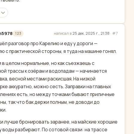
m5978
написал в
25 дек. 2025 г., 21:38
·
#7
123
актировано
шёл разговор про Карелию и еду у дороги —
ю с практической стороны, я туда на машине гонял.
 в целом нормальные, но как съезжаешь с
ой трассы к озёрам и водопадам — начинается
вка, весной местами раскисшая. На низкой
рке аккуратно, можно сесть. Заправки на главных
лениях есть, но между точками бывают приличные
ны, так что бак держи полным, не доводи до
ки.
и лучше бронировать заранее, на майские хорошие
у воды разбирают. По сотовой связи: на трассе