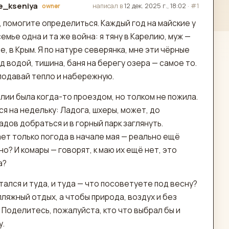
e_kseniya
написал в
12 дек. 2025 г., 18:02
·
#1
owner
актировано
 помогите определиться. Каждый год на майские у
семье одна и та же война: я тяну в Карелию, муж —
е, в Крым. Я по натуре северянка, мне эти чёрные
д водой, тишина, баня на берегу озера — самое то.
 подавай тепло и набережную.
лии была когда-то проездом, но толком не пожила.
я на недельку: Ладога, шхеры, может, до
дов добраться и в горный парк заглянуть.
ет только погода в начале мая — реально ещё
о? И комары — говорят, к маю их ещё нет, это
а?
тался и туда, и туда — что посоветуете под весну?
пляжный отдых, а чтобы природа, воздух и без
 Поделитесь, пожалуйста, кто что выбрал бы и
у.