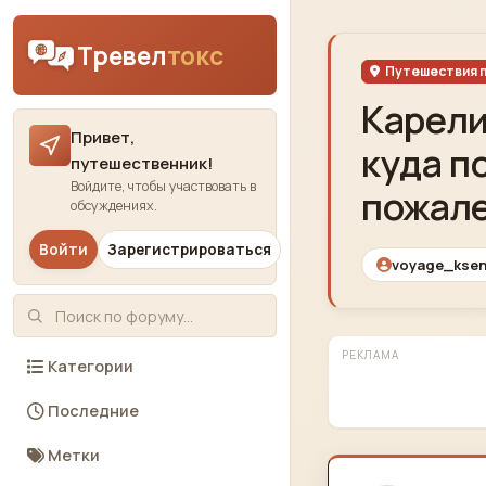
Skip to content
Тревел
токс
Путешествия п
Карели
Привет,
куда п
путешественник!
Войдите, чтобы участвовать в
пожал
обсуждениях.
Войти
Зарегистрироваться
voyage_ksen
РЕКЛАМА
Категории
Последние
Метки