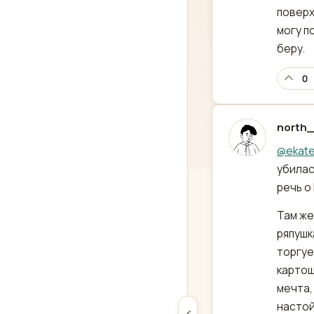
поверх
могу п
беру.
0
north_
отред
@
ekat
убилас
речь о
Там же
ряпушк
торгуе
картош
мечта,
настой