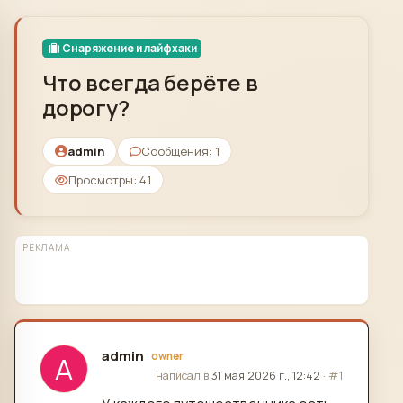
Skip to content
Снаряжение и лайфхаки
Что всегда берёте в
дорогу?
admin
Сообщения: 1
Просмотры: 41
РЕКЛАМА
admin
owner
A
отредактировано
написал в
31 мая 2026 г., 12:42
·
#1