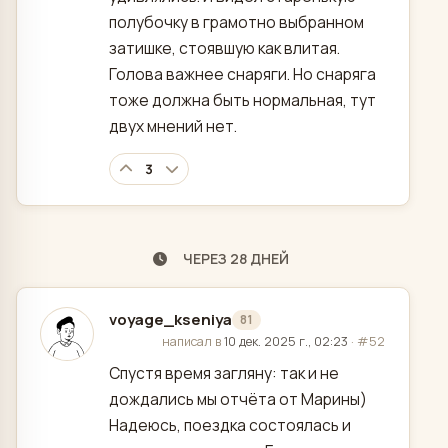
полубочку в грамотно выбранном
затишке, стоявшую как влитая.
Голова важнее снаряги. Но снаряга
тоже должна быть нормальная, тут
двух мнений нет.
3
ЧЕРЕЗ 28 ДНЕЙ
voyage_kseniya
81
отредактировано
написал в
10 дек. 2025 г., 02:23
·
#52
Спустя время загляну: так и не
дождались мы отчёта от Марины)
Надеюсь, поездка состоялась и