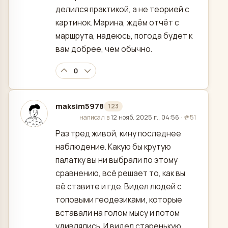
делился практикой, а не теорией с
картинок. Марина, ждём отчёт с
маршрута, надеюсь, погода будет к
вам добрее, чем обычно.
0
maksim5978
123
отредактировано
написал в
12 нояб. 2025 г., 04:56
·
#51
Раз тред живой, кину последнее
наблюдение. Какую бы крутую
палатку вы ни выбрали по этому
сравнению, всё решает то, как вы
её ставите и где. Видел людей с
топовыми геодезиками, которые
вставали на голом мысу и потом
удивлялись. И видел старенькую