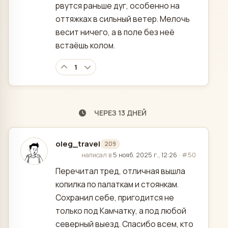
рвутся раньше дуг, особенно на
оттяжках в сильный ветер. Мелочь
весит ничего, а в поле без неё
встаёшь колом.
1
ЧЕРЕЗ 13 ДНЕЙ
oleg_travel
209
отредактировано
написал в
5 нояб. 2025 г., 12:26
·
#50
Перечитал тред, отличная вышла
копилка по палаткам и стоянкам.
Сохранил себе, пригодится не
только под Камчатку, а под любой
северный выезд. Спасибо всем, кто