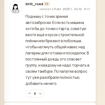
kirill_road
69
отредактировано
написал в
11 окт. 2025 г., 04:12
·
#45
Подниму с точки зрения
автозаброски. Если есть машина
хотя бы до точки старта, советую
везти ещё и кусок строительной
плёнки или брезента побольше,
чтобы натянуть общий навес над
лагерем для готовки и посиделок. В
постоянный дождь это спасает
группу, и каждому не надо торчать в
своём тамбуре. По палатке вопрос
тут уже разобрали полностью,
добавить нечего.
0