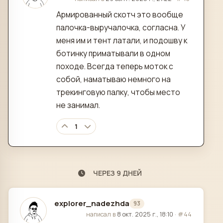
Армированный скотч это вообще
палочка-выручалочка, согласна. У
меня им и тент латали, и подошву к
ботинку приматывали в одном
походе. Всегда теперь моток с
собой, наматываю немного на
трекинговую палку, чтобы место
не занимал.
1
ЧЕРЕЗ 9 ДНЕЙ
explorer_nadezhda
93
отредактировано
написал в
8 окт. 2025 г., 18:10
·
#44