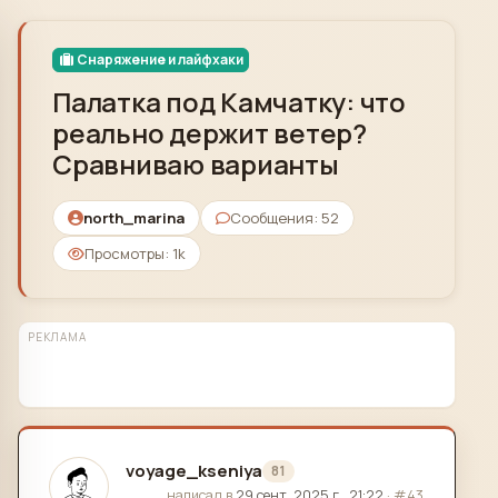
Skip to content
Снаряжение и лайфхаки
Палатка под Камчатку: что
реально держит ветер?
Сравниваю варианты
north_marina
Сообщения: 52
Просмотры: 1k
РЕКЛАМА
voyage_kseniya
81
отредактировано
написал в
29 сент. 2025 г., 21:22
·
#43