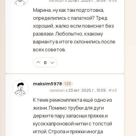
отредактировано
написал в
20 окт. 2025 г., 15:04
·
#48
Марина, ну как там подготовка,
определились с палаткой? Тред
хороший, жалко если повиснет без
развязки. Любопытно, к какому
варианту в итоге склонились после
всех советов.
0
maksim5978
123
отредактировано
написал в
23 окт. 2025 г., 13:09
·
#49
К теме ремкомплекта ещё одно из
жизни. Помимо трубки для дуги
держите пару запасных пряжек и
кусок капроновой нитки с толстой
иглой. Стропа и пряжки иногда