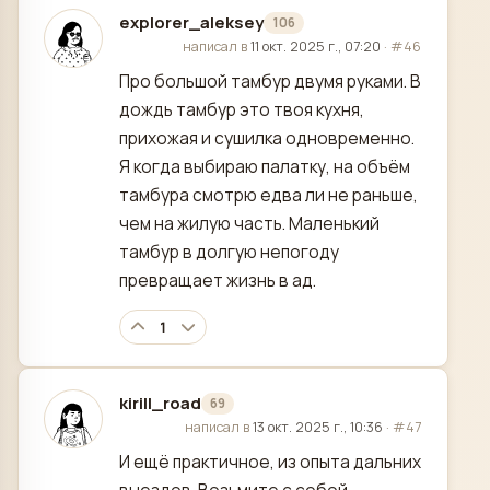
explorer_aleksey
106
отредактировано
написал в
11 окт. 2025 г., 07:20
·
#46
Про большой тамбур двумя руками. В
дождь тамбур это твоя кухня,
прихожая и сушилка одновременно.
Я когда выбираю палатку, на объём
тамбура смотрю едва ли не раньше,
чем на жилую часть. Маленький
тамбур в долгую непогоду
превращает жизнь в ад.
1
kirill_road
69
отредактировано
написал в
13 окт. 2025 г., 10:36
·
#47
И ещё практичное, из опыта дальних