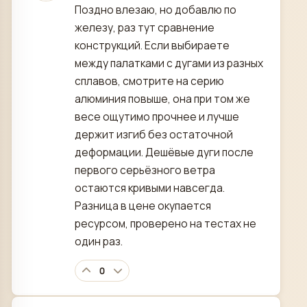
Поздно влезаю, но добавлю по
железу, раз тут сравнение
конструкций. Если выбираете
между палатками с дугами из разных
сплавов, смотрите на серию
алюминия повыше, она при том же
весе ощутимо прочнее и лучше
держит изгиб без остаточной
деформации. Дешёвые дуги после
первого серьёзного ветра
остаются кривыми навсегда.
Разница в цене окупается
ресурсом, проверено на тестах не
один раз.
0