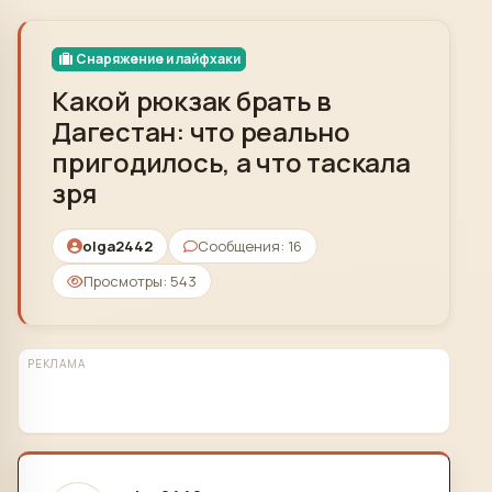
Skip to content
Снаряжение и лайфхаки
Какой рюкзак брать в
Дагестан: что реально
пригодилось, а что таскала
зря
olga2442
Сообщения: 16
Просмотры: 543
РЕКЛАМА