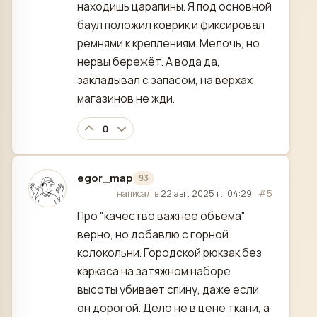
находишь царапины. Я под основной
баул положил коврик и фиксировал
ремнями к креплениям. Мелочь, но
нервы бережёт. А вода да,
закладывал с запасом, на верхах
магазинов не жди.
0
egor_map
93
отредактировано
написал в
22 авг. 2025 г., 04:29
·
#5
Про "качество важнее объёма"
верно, но добавлю с горной
колокольни. Городской рюкзак без
каркаса на затяжном наборе
высоты убивает спину, даже если
он дорогой. Дело не в цене ткани, а