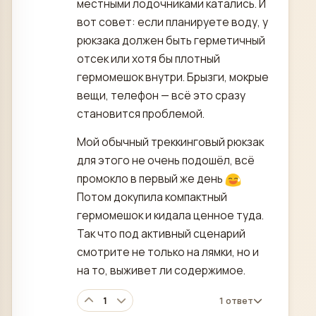
местными лодочниками катались. И
вот совет: если планируете воду, у
рюкзака должен быть герметичный
отсек или хотя бы плотный
гермомешок внутри. Брызги, мокрые
вещи, телефон — всё это сразу
становится проблемой.
Мой обычный треккинговый рюкзак
для этого не очень подошёл, всё
промокло в первый же день
Потом докупила компактный
гермомешок и кидала ценное туда.
Так что под активный сценарий
смотрите не только на лямки, но и
на то, выживет ли содержимое.
1
1 ответ