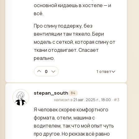
основной кидаешь в хостеле — и
всё.
Про спину поддержу, без
вентиляции там тяжело. Бери
модель с сеткой, которая спину от
ткани отодвигает. Спасает
реально.
0
1 ответ
stepan_south
84
отредактировано
написал в
21 авг. 2025 г., 18:00
·
#3
Я человек скорее комфортного
формата, отели, машина с
водителем, так что мой опыт чуть
про другое. Но рюкзак всё равно