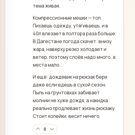
тема живая.
Компрессионные мешки — топ.
Пихаешь одежду, утягиваешь, и в
40л влезает в полтора раза больше.
В Дагестане погода скачет: внизу
жара, наверху резко холодает и
ветер, поэтому слоёв надо много, а
места мало.
И ещё: дождевик на рюкзак бери
даже если едешь в сухой сезон.
Пыль на грунтовках забивает
молнии не хуже дождя, а накидка
реально продлевает жизнь рюкзаку.
Стоит копейки, весит ничего.
0