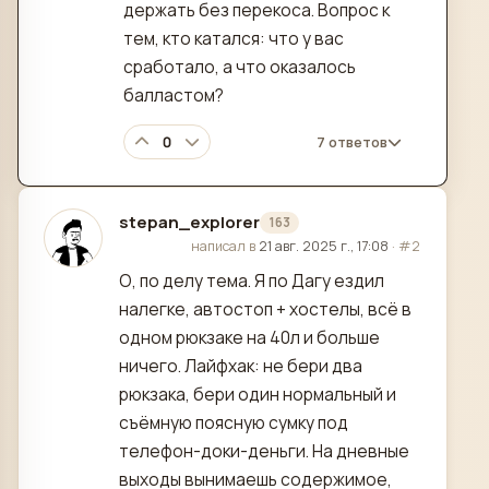
держать без перекоса. Вопрос к
тем, кто катался: что у вас
сработало, а что оказалось
балластом?
0
7 ответов
stepan_explorer
163
отредактировано
написал в
21 авг. 2025 г., 17:08
·
#2
О, по делу тема. Я по Дагу ездил
налегке, автостоп + хостелы, всё в
одном рюкзаке на 40л и больше
ничего. Лайфхак: не бери два
рюкзака, бери один нормальный и
съёмную поясную сумку под
телефон-доки-деньги. На дневные
выходы вынимаешь содержимое,