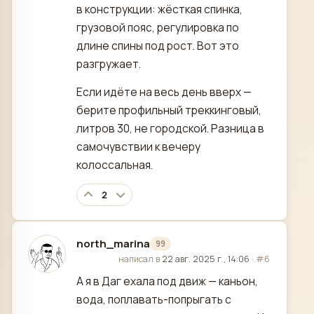
в конструкции: жёсткая спинка,
грузовой пояс, регулировка по
длине спины под рост. Вот это
разгружает.
Если идёте на весь день вверх —
берите профильный треккинговый,
литров 30, не городской. Разница в
самочувствии к вечеру
колоссальная.
2
north_marina
99
отредактировано
написал в
22 авг. 2025 г., 14:06
·
#6
А я в Даг ехала под движ — каньон,
вода, поплавать-попрыгать с