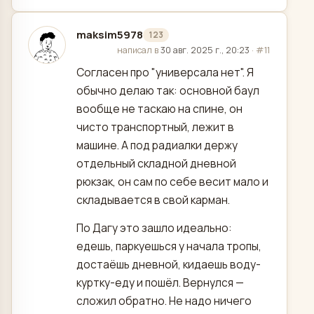
maksim5978
123
отредактировано
написал в
30 авг. 2025 г., 20:23
·
#11
Согласен про "универсала нет". Я
обычно делаю так: основной баул
вообще не таскаю на спине, он
чисто транспортный, лежит в
машине. А под радиалки держу
отдельный складной дневной
рюкзак, он сам по себе весит мало и
складывается в свой карман.
По Дагу это зашло идеально:
едешь, паркуешься у начала тропы,
достаёшь дневной, кидаешь воду-
куртку-еду и пошёл. Вернулся —
сложил обратно. Не надо ничего