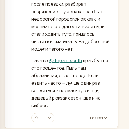
после поездки, разбирал
снаряжение — у меня как раз был
недорогой городской рюкзак, и
молнии после дагестанской пыли
стали ходить туго, пришлось
чистить и смазывать. На добротной
модели такого нет.
Так что
@
stepan_south
прав был на
сто процентов. Пыль там
абразивная, лезет везде. Если
ездить часто — лучше один раз
вложиться в нормальную вещь,
дешёвый рюкзак сезон-два и на
выброс.
1
1 ответ