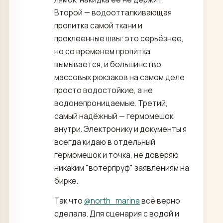
Второй — водоотталкивающая
пропитка самой ткани и
проклеенные швы: это серьёзнее,
но со временем пропитка
вымывается, и большинство
массовых рюкзаков на самом деле
просто водостойкие, а не
водонепроницаемые. Третий,
самый надёжный — гермомешок
внутри. Электронику и документы я
всегда кидаю в отдельный
гермомешок и точка, не доверяю
никаким "вотерпруф" заявлениям на
бирке.
Так что
@
north_marina
всё верно
сделала. Для сценария с водой и