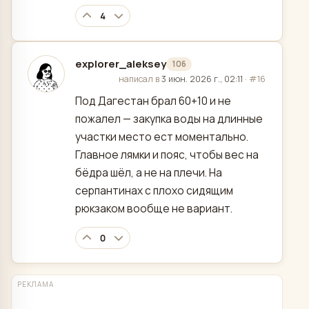
4
explorer_aleksey
106
отредактировано
написал в
3 июн. 2026 г., 02:11
·
#16
Под Дагестан брал 60+10 и не
пожалел — закупка воды на длинные
участки место ест моментально.
Главное лямки и пояс, чтобы вес на
бёдра шёл, а не на плечи. На
серпантинах с плохо сидящим
рюкзаком вообще не вариант.
0
РЕКЛАМА