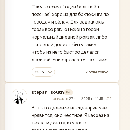
Так что схема "один большой +
поясная" хороша для бэкпекинга по
городам и сёлам. Для радиалок в
горах всё равно нужен второй
нормальный дневной рюкзак, либо
основной должен быть таким,
чтобы из него быстро делался
дневной. Универсала тут нет, имхо.
2
2 ответов
stepan_south
84
отредактировано
написал в
27 авг. 2025 г., 14:15
·
#9
Вот это деление на сценарии мне
нравится, оно честное. Я как раз из
тех, кому хватало малого