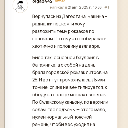
olga2442
owner
отредактировано
написал в
21 авг. 2025 г., 16:33
·
#1
Вернулась из Дагестана, машина +
радиалки пешком, и хочу
разложить тему рюкзаков по
полочкам. Потому что собиралась
хаотично и половину взяла зря.
Было так: основной баул жил в
багажнике, а с собой на день
брала городской рюкзак литров на
25. И вот тут промахнулась. Лямки
тонкие, спина не вентилируется, к
обеду на солнце мокрая насквозь.
По Сулакскому каньону, по верхним
сёлам, где подъёмы — этого мало,
нужен нормальный поясной
ремень, чтобы вес уходил на