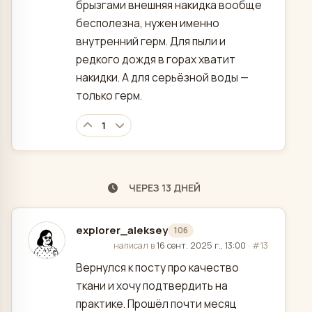
брызгами внешняя накидка вообще
бесполезна, нужен именно
внутренний герм. Для пыли и
редкого дождя в горах хватит
накидки. А для серьёзной воды —
только герм.
1
ЧЕРЕЗ 13 ДНЕЙ
explorer_aleksey
106
отредактировано
написал в
16 сент. 2025 г., 13:00
·
#13
Вернулся к посту про качество
ткани и хочу подтвердить на
практике. Прошёл почти месяц