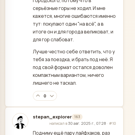
городского, потому что в
серьёзные горы не ходил. И мне
кажется, многие ошибаются именно
тут: покупают один "на всё", а в
итоге он и для города великоват, и
для гор слабоват.
Лучше честно себе ответить, что у
тебя за поездка, и брать под неё. Я
под свой формат остался доволен
компактным вариантом, ничего
лишнего не таскал.
0
stepan_explorer
163
отредактировано
написал в
30 авг. 2025 г., 07:28
·
#10
Подниму ещё пару лайфхаков, раз