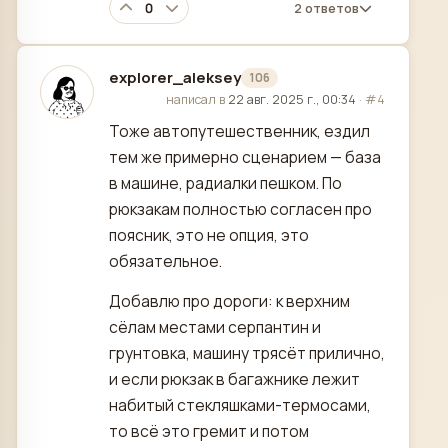
0
2 ответов
explorer_aleksey
106
отредактировано
написал в
22 авг. 2025 г., 00:34
·
#4
Тоже автопутешественник, ездил
тем же примерно сценарием — база
в машине, радиалки пешком. По
рюкзакам полностью согласен про
поясник, это не опция, это
обязательное.
Добавлю про дороги: к верхним
сёлам местами серпантин и
грунтовка, машину трясёт прилично,
и если рюкзак в багажнике лежит
набитый стекляшками-термосами,
то всё это гремит и потом