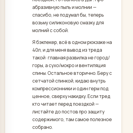
абразивную пыль и молнии —
спасибо, не подумал бы, теперь
возьму силиконовую смазку для
молний с собой.
Я бэкпекер, всё в одном рюкзаке на
40л, и для меня вывод из треда
такой: главная развилка не город/
горы, а сухо/мокро и вентиляция
спины. Остальное вторично. Беру с
сетчатой спинкой, кидаю внутрь
компрессионники и один герм под
ценное, сверху накидку. Если тред
кто читает перед поездкой —
листайте до постов про защиту
содержимого, там самое полезное
собрано.