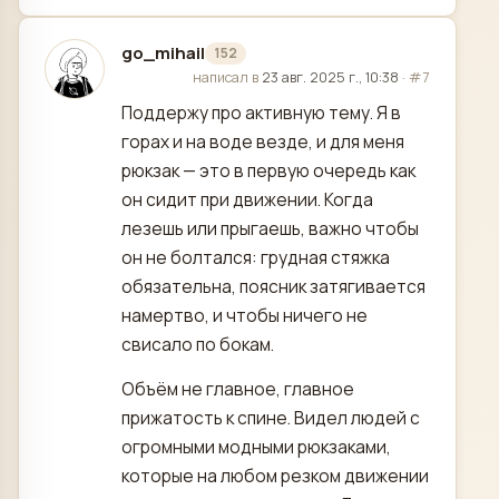
go_mihail
152
отредактировано
написал в
23 авг. 2025 г., 10:38
·
#7
Поддержу про активную тему. Я в
горах и на воде везде, и для меня
рюкзак — это в первую очередь как
он сидит при движении. Когда
лезешь или прыгаешь, важно чтобы
он не болтался: грудная стяжка
обязательна, поясник затягивается
намертво, и чтобы ничего не
свисало по бокам.
Объём не главное, главное
прижатость к спине. Видел людей с
огромными модными рюкзаками,
которые на любом резком движении