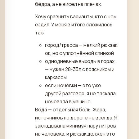
бёдра, а не висел на плечах.
Хочу сравнить варианты, кто с чем
ездил. У меня в итоге сложилось
так:
город/трасса — мелкий рюкзак
ок, но с уплотнённой спинкой
однодневные выходы в горах
— нужен 28-35л с поясником и
каркасом
если ночёвки — это уже
другой разговор, я не таскала,
ночевала в машине
Вода — отдельная боль. Жара,
источников по дороге не всегда. Я
закладывала минимум пару литров
на человека, и рюкзак должен это