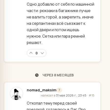
Одно добавлю от себя по машинной
части: рюкзаки в багажнике лучше
не валить горой, а закрепить, иначе
на серпантинах всё съезжает к
одной двери и потом ищешь
нужное. Сетка или пара ремней
решают.
0
ЧЕРЕЗ 8 МЕСЯЦЕВ
nomad_maksim
7
отредактировано
написал в
31 мая 2026 г., 23:45
·
#15
Откопал тему перед своей
поездкой, готовлюсь в Даг. Про