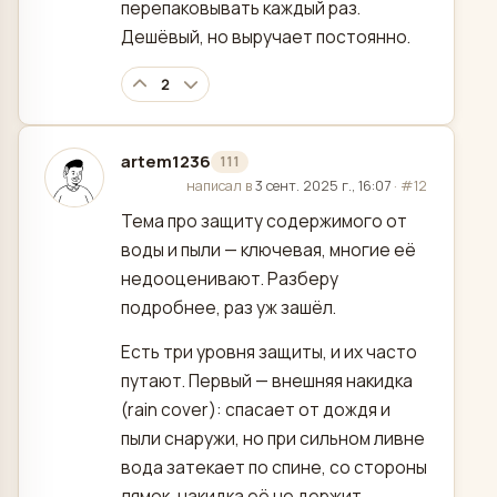
перепаковывать каждый раз.
Дешёвый, но выручает постоянно.
2
artem1236
111
отредактировано
написал в
3 сент. 2025 г., 16:07
·
#12
Тема про защиту содержимого от
воды и пыли — ключевая, многие её
недооценивают. Разберу
подробнее, раз уж зашёл.
Есть три уровня защиты, и их часто
путают. Первый — внешняя накидка
(rain cover): спасает от дождя и
пыли снаружи, но при сильном ливне
вода затекает по спине, со стороны
лямок, накидка её не держит.