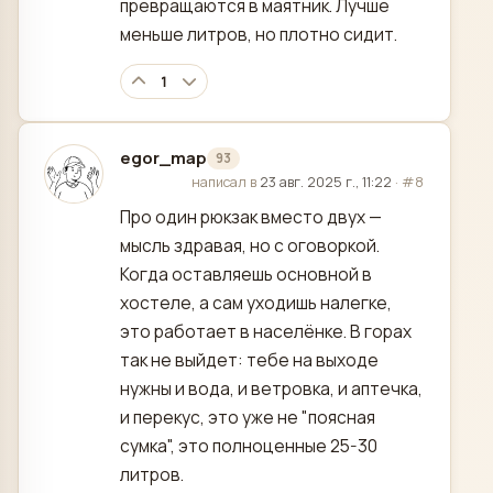
превращаются в маятник. Лучше
меньше литров, но плотно сидит.
1
egor_map
93
отредактировано
написал в
23 авг. 2025 г., 11:22
·
#8
Про один рюкзак вместо двух —
мысль здравая, но с оговоркой.
Когда оставляешь основной в
хостеле, а сам уходишь налегке,
это работает в населёнке. В горах
так не выйдет: тебе на выходе
нужны и вода, и ветровка, и аптечка,
и перекус, это уже не "поясная
сумка", это полноценные 25-30
литров.