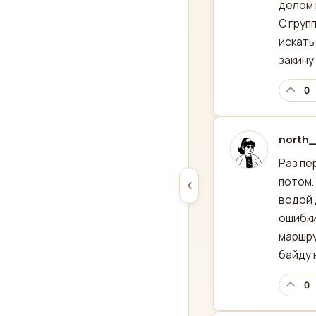
делом 
С груп
искать
закину
0
north_
отред
Раз пе
потом.
водой 
ошибки
маршру
байду 
0