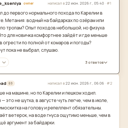
e_kseniya
написал в
22 июн. 2026 г., 05:40
·
#1
owner
актировано
л до первого нормального похода по Карелии в
е. Метания: водный на байдарках по озёрам или
 по тропам? Опыт походов небольшой, но физуха
 Что для новичка комфортнее зайдёт и где меньше
в огрести по полной от комаров и погоды?
ут пока не выбрал, слушаю.
3 ответов
road
написал в
22 июн. 2026 г., 06:06
·
#2
69
актировано
ше на машине, но по Карелии и пешком ходил.
 — это не шутка, в августе чуть легче, чем в июле,
имоскитка на голову и репеллент обязательны.
аёт ветерок, на воде гнуса ощутимо меньше, чем в
Ещё аргумент за байдарки.