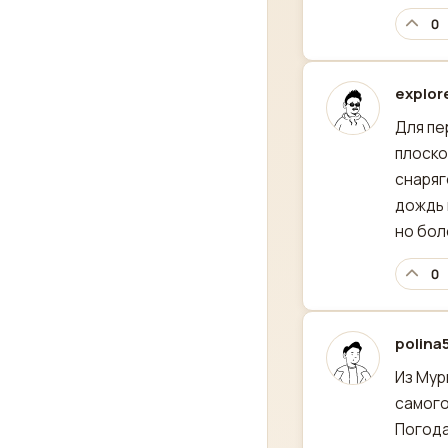
0
explo
отред
Для пе
плоско
снаряг
дождь 
но бол
0
polina
отред
Из Мур
самого
Погода