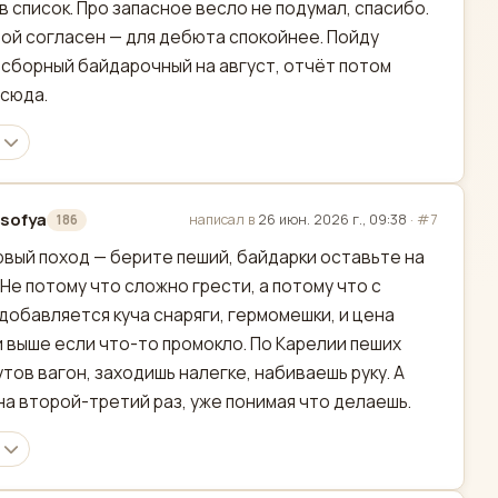
в список. Про запасное весло не подумал, спасибо.
пой согласен — для дебюта спокойнее. Пойду
 сборный байдарочный на август, отчёт потом
 сюда.
sofya
написал в
26 июн. 2026 г., 09:38
·
#7
186
актировано
рвый поход — берите пеший, байдарки оставьте на
 Не потому что сложно грести, а потому что с
добавляется куча снаряги, гермомешки, и цена
 выше если что-то промокло. По Карелии пеших
тов вагон, заходишь налегке, набиваешь руку. А
на второй-третий раз, уже понимая что делаешь.