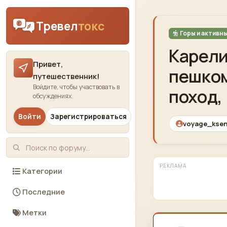
Skip to content
Тревел
токс
Горы и активн
Карели
Привет,
пешко
путешественник!
Войдите, чтобы участвовать в
поход,
обсуждениях.
Войти
Зарегистрироваться
voyage_ksen
РЕКЛАМА
Категории
Последние
Метки