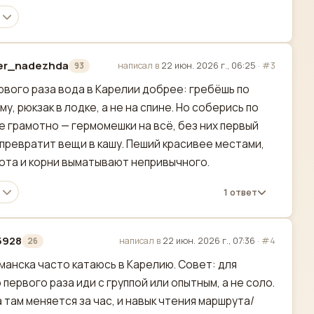
rer_nadezhda
написал в
22 июн. 2026 г., 06:25
·
#3
93
актировано
рвого раза вода в Карелии добрее: гребёшь по
му, рюкзак в лодке, а не на спине. Но соберись по
е грамотно — гермомешки на всё, без них первый
превратит вещи в кашу. Пеший красивее местами,
ота и корни выматывают непривычного.
1 ответ
5928
написал в
22 июн. 2026 г., 07:36
·
#4
26
актировано
манска часто катаюсь в Карелию. Совет: для
 первого раза иди с группой или опытным, а не соло.
 там меняется за час, и навык чтения маршрута/