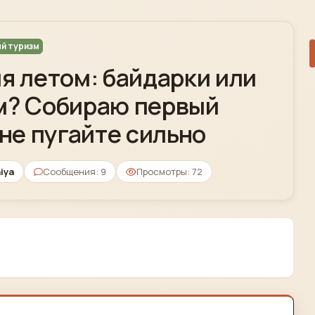
ый туризм
я летом: байдарки или
м? Собираю первый
 не пугайте сильно
iya
Сообщения: 9
Просмотры: 72