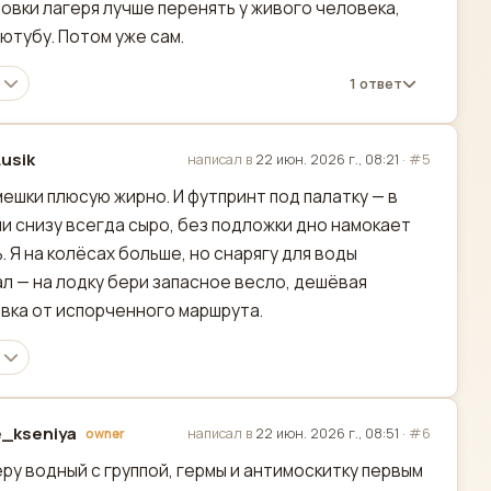
овки лагеря лучше перенять у живого человека,
 ютубу. Потом уже сам.
1 ответ
usik
написал в
22 июн. 2026 г., 08:21
·
#5
актировано
ешки плюсую жирно. И футпринт под палатку — в
и снизу всегда сыро, без подложки дно намокает
ь. Я на колёсах больше, но снарягу для воды
л — на лодку бери запасное весло, дешёвая
вка от испорченного маршрута.
_kseniya
написал в
22 июн. 2026 г., 08:51
·
#6
owner
актировано
еру водный с группой, гермы и антимоскитку первым