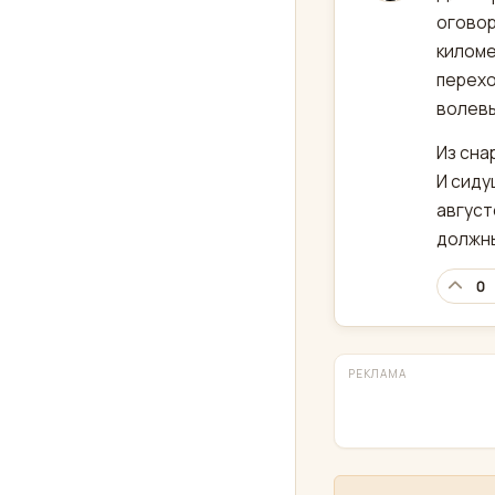
оговор
киломе
перехо
волевы
Из сна
И сиду
август
должны
0
РЕКЛАМА