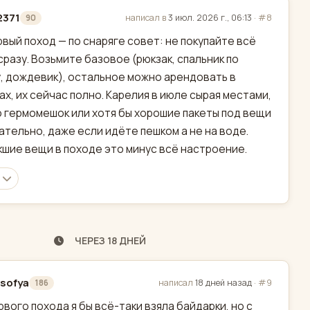
2371
написал в
3 июл. 2026 г., 06:13
·
#8
90
актировано
рвый поход — по снаряге совет: не покупайте всё
сразу. Возьмите базовое (рюкзак, спальник по
, дождевик), остальное можно арендовать в
ах, их сейчас полно. Карелия в июле сырая местами,
о гермомешок или хотя бы хорошие пакеты под вещи
ательно, даже если идёте пешком а не на воде.
шие вещи в походе это минус всё настроение.
ЧЕРЕЗ 18 ДНЕЙ
sofya
написал
18 дней назад
·
#9
186
актировано
рвого похода я бы всё-таки взяла байдарки, но с