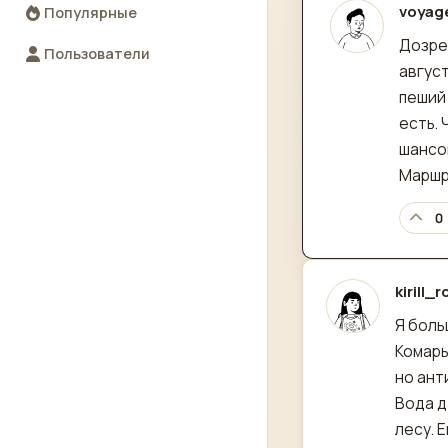
voyag
Популярные
отред
Дозре
Пользователи
август
пеший
есть.
шансо
Маршр
0
kirill_
отред
Я боль
Комары
но ант
Вода д
лесу. 