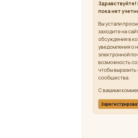
Здравствуйте! 
пока нет учетн
Вы устали просм
заходите на сай
обсуждения в ко
уведомления о н
электронной поч
возможность сох
чтобы выразить
сообщества.
С вашими коммен
Зарегистрирова