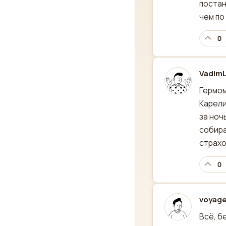
постан
чем по
0
VadimL
отред
Гермом
Карели
за ноч
собира
страхо
0
voyage
отред
Всё, б