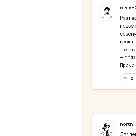
ruslan
отред
Раз пе
новьё 
сезону
прокат
так чт
— обяз
Промок
0
north_
отред
Для пе