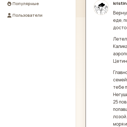
kristi
Популярные
отред
Верну
Пользователи
еде, п
досто
Летел
Калика
аэропо
Цетин
Главно
семей
тебе 
Негуши
25 по
попавш
лозой.
моря и