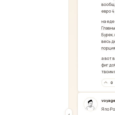
вообще
евро 4
на еде
Главны
Бурек,
весь д
порция
а вот 
фиг до
твоим 
0
voyage
отред
Я по Р