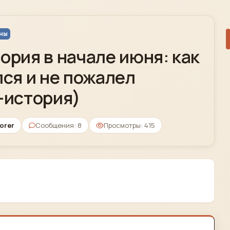
аны
ория в начале июня: как
лся и не пожалел
-история)
lorer
Сообщения: 8
Просмотры: 415