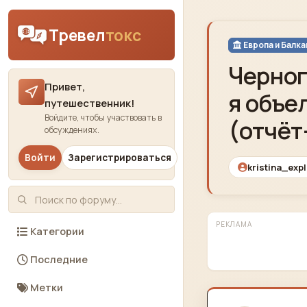
Skip to content
Тревел
токс
Европа и Балк
Черног
Привет,
я объе
путешественник!
Войдите, чтобы участвовать в
(отчёт
обсуждениях.
Войти
Зарегистрироваться
kristina_exp
РЕКЛАМА
Категории
Последние
Метки