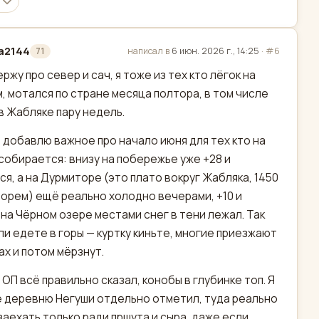
a2144
написал в
6 июн. 2026 г., 14:25
·
#6
71
актировано
ржу про север и сач, я тоже из тех кто лёгок на
, мотался по стране месяца полтора, в том числе
в Жабляке пару недель.
 добавлю важное про начало июня для тех кто на
собирается: внизу на побережье уже +28 и
ся, а на Дурмиторе (это плато вокруг Жабляка, 1450
морем) ещё реально холодно вечерами, +10 и
 на Чёрном озере местами снег в тени лежал. Так
ли едете в горы — куртку киньте, многие приезжают
ах и потом мёрзнут.
 ОП всё правильно сказал, конобы в глубинке топ. Я
 деревню Негуши отдельно отметил, туда реально
заехать только ради пршута и сыра, даже если