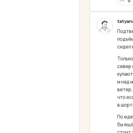
0
tatyan
отред
Подтве
подъём
сидел 
Только
север 
купают
м над 
ветер,
что ес
в шорт
По еде
бы ещё
стоит 