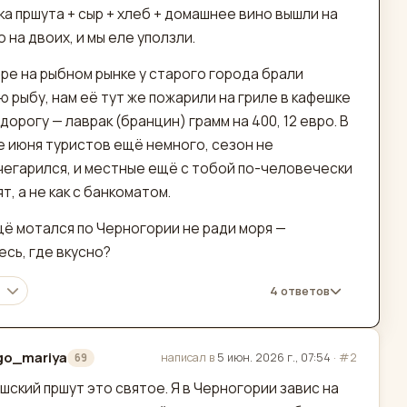
а пршута + сыр + хлеб + домашнее вино вышли на
о на двоих, и мы еле уползли.
ре на рыбном рынке у старого города брали
 рыбу, нам её тут же пожарили на гриле в кафешке
дорогу — лаврак (бранцин) грамм на 400, 12 евро. В
е июня туристов ещё немного, сезон не
чегарился, и местные ещё с тобой по-человечески
т, а не как с банкоматом.
щё мотался по Черногории не ради моря —
сь, где вкусно?
4 ответов
go_mariya
написал в
5 июн. 2026 г., 07:54
·
#2
69
актировано
ушский пршут это святое. Я в Черногории завис на