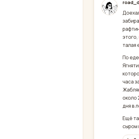
road_d
отред
Доехал
забира
рафтин
этого,
талая 
По еде
Ягняти
которо
часа з
Жабляк
около 
дня в 
Ещё та
сыром 