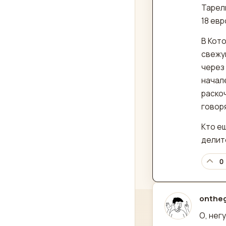
Тарелк
18 евр
В Кото
свежую
через 
начал
раско
говоря
Кто е
делите
0
onthe
отред
О, нег