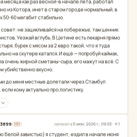
а месяца как раз весной-в начале лета, работал
но из Котора, инет в старом городе нормальный, в
х 50-60 мегабит стабильно.
 совет: не зацикливайся на побережье, там ценник
ристов. Уезжай вглубь. В Цетине есть пекарня прямо
стыря, бурек с мясом за 2 евро такой, что я туда
льно на скутере катался. И ещё — попробуй каймак,
па очень жирной сметаны-сыра, его мажут на всё. С
м убийственно вкусно.
ми до меня местные долетали через Стамбул
, если кому актуально про логистику.
y3899
написал в
5 июн. 2026 г., 09:03
·
#3
131
актировано
ю белой завистью) я студент, ездил в начале июня