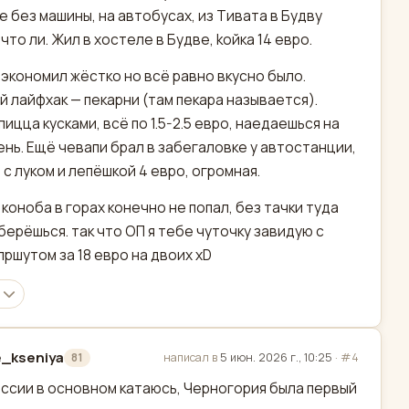
 без машины, на автобусах, из Тивата в Будву
 что ли. Жил в хостеле в Будве, koйка 14 евро.
 экономил жёстко но всё равно вкусно было.
й лайфхак — пекарни (там пекара называется).
 пицца кусками, всё по 1.5-2.5 евро, наедаешься на
ень. Ещё чевапи брал в забегаловке у автостанции,
 с луком и лепёшкой 4 евро, огромная.
в коноба в горах конечно не попал, без тачки туда
берёшься. так что ОП я тебе чуточку завидую с
пршутом за 18 евро на двоих хD
_kseniya
написал в
5 июн. 2026 г., 10:25
·
#4
81
актировано
оссии в основном катаюсь, Черногория была первый