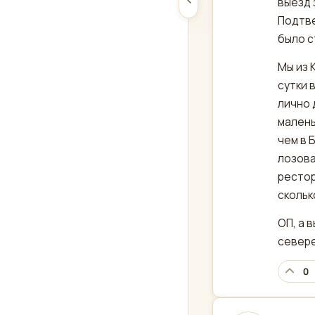
выезд 
Подтве
было с
Мы из 
сутки 
лично 
малень
чем в 
лозова
рестор
скольк
ОП, а 
север
0