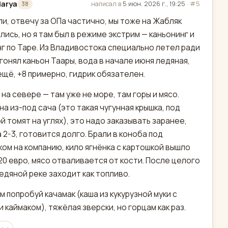
arya
написал в
5 июн. 2026 г., 19:25
·
#5
38
актировано
и, отвечу за ОПа частично, мы тоже на Жабляк
лись, но я там был в режиме экстрим — каньонинг и
г по Таре. Из Владивостока специально летел ради
 гонял каньон Таары, вода в начале июня ледяная,
ещё, +8 примерно, гидрик обязателен.
 на севере — там уже не море, там горы и мясо.
на из-под сача (это такая чугунная крышка, под
й томят на углях), это надо заказывать заранее,
а 2-3, готовится долго. Брали в коноба под
ом на компанию, кило ягнёнка с картошкой вышло
20 евро, мясо отваливается от кости. После целого
ледяной реке заходит как топливо.
м попробуй качамак (каша из кукурузной муки с
и каймаком), тяжёлая зверски, но горцам как раз.