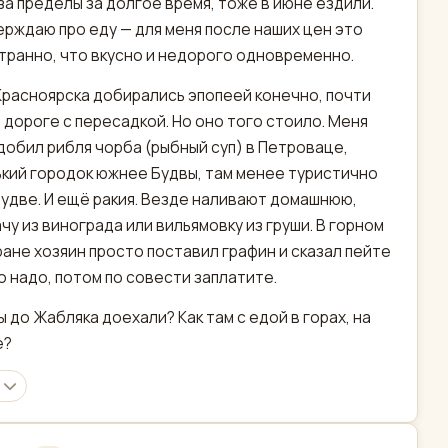
за пределы за долгое время, тоже в июне ездили.
рждаю про еду — для меня после наших цен это
транно, что вкусно и недорого одновременно.
Красноярска добирались эпопеей конечно, почти
в дороге с пересадкой. Но оно того стоило. Меня
добил рибля чорба (рыбный суп) в Петроваце,
кий городок южнее Будвы, там менее туристично
Будве. И ещё ракия. Везде наливают домашнюю,
чу из винограда или вильямовку из груши. В горном
ане хозяин просто поставил графин и сказал пейте
о надо, потом по совести заплатите.
вы до Жабляка доехали? Как там с едой в горах, на
е?