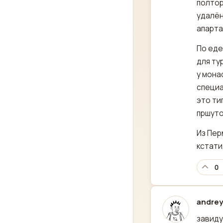
полтор
удалён
апарта
По еде
для ту
у мона
специа
это ти
пршуто
Из Пер
кстати
0
andre
отред
завиду