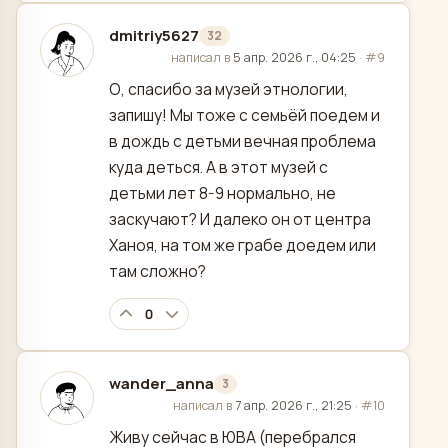
dmitriy5627
32
отредактировано
написал в
5 апр. 2026 г., 04:25
·
#9
О, спасибо за музей этнологии,
запишу! Мы тоже с семьёй поедем и
в дождь с детьми вечная проблема
куда деться. А в этот музей с
детьми лет 8-9 нормально, не
заскучают? И далеко он от центра
Ханоя, на том же грабе доедем или
там сложно?
0
wander_anna
3
отредактировано
написал в
7 апр. 2026 г., 21:25
·
#10
Живу сейчас в ЮВА (перебрался