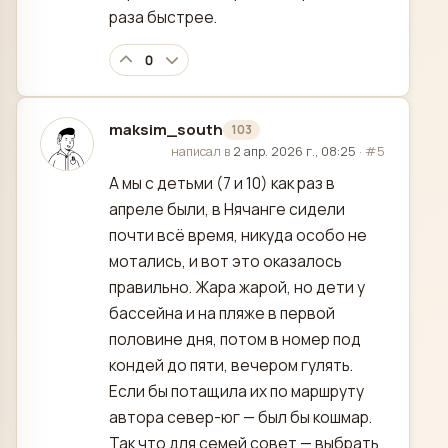
раза быстрее.
0
maksim_south
103
отредактировано
написал в
2 апр. 2026 г., 08:25
·
#5
А мы с детьми (7 и 10) как раз в
апреле были, в Нячанге сидели
почти всё время, никуда особо не
мотались, и вот это оказалось
правильно. Жара жарой, но дети у
бассейна и на пляже в первой
половине дня, потом в номер под
кондей до пяти, вечером гулять.
Если бы потащила их по маршруту
автора север-юг — был бы кошмар.
Так что для семей совет — выбрать