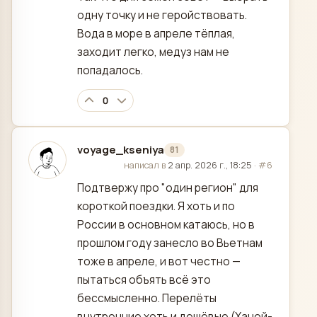
одну точку и не геройствовать.
Вода в море в апреле тёплая,
заходит легко, медуз нам не
попадалось.
0
voyage_kseniya
81
отредактировано
написал в
2 апр. 2026 г., 18:25
·
#6
Подтвержу про "один регион" для
короткой поездки. Я хоть и по
России в основном катаюсь, но в
прошлом году занесло во Вьетнам
тоже в апреле, и вот честно —
пытаться объять всё это
бессмысленно. Перелёты
внутренние хоть и дешёвые (Ханой-