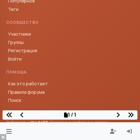
Популярное
Теги
СООБЩЕСТВО
Участники
Группы
Регистрация
Войти
ПОМОЩЬ
Как это работает
Правила форума
Поиск
1 / 1
Работает на
NodeBB
· Сделано с любовью к дороге
© Тревелтокс — сообщество путешественников