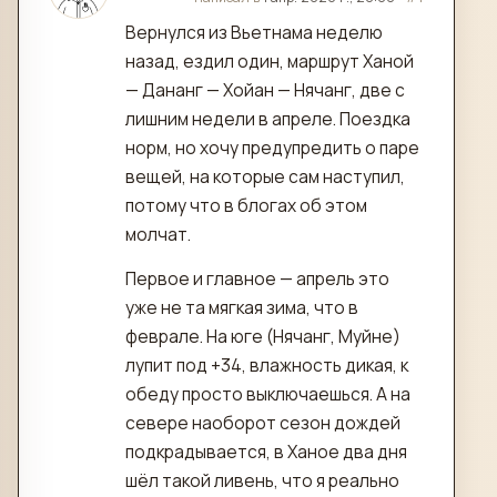
Вернулся из Вьетнама неделю
назад, ездил один, маршрут Ханой
— Дананг — Хойан — Нячанг, две с
лишним недели в апреле. Поездка
норм, но хочу предупредить о паре
вещей, на которые сам наступил,
потому что в блогах об этом
молчат.
Первое и главное — апрель это
уже не та мягкая зима, что в
феврале. На юге (Нячанг, Муйне)
лупит под +34, влажность дикая, к
обеду просто выключаешься. А на
севере наоборот сезон дождей
подкрадывается, в Ханое два дня
шёл такой ливень, что я реально