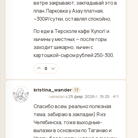
ветре закрывают, закладывай это в
план. Парковка у Азау платная,
~300₽/сутки, оставлял спокойно.
По еде в Терсколе кафе 'Купол' и
хычины у местных — после горы
заходит шикарно, хычин с
картошкой-сыром рублей 250-300.
0
kristina_wander
13
отредактировано
написал в
25 февр. 2026 г., 15:25
·
#11
Спасибо всем, реально полезная
тема, забираю в закладки) Я из
Челябинска, тоже выходные-
вылазки в основном по Таганаю и