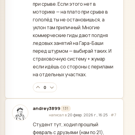
при срыве. Если этого нет в
моторике — на плато при срыве в
гололёд ты не остановишься, а
уклон там приличный. Многие
коммерческие гиды дают полдня
ледовых занятий на Гара-Баши
перед штурмом — выбирай таких. И
страховочную систему + жумар
если идёшь со стороны с перилами
на отдельных участках.
0
andrey3899
131
отредактировано
написал в
20 февр. 2026 г., 16:25
·
#7
Студент тут, ходил прошлый
февраль с друзьями (нам по 21),