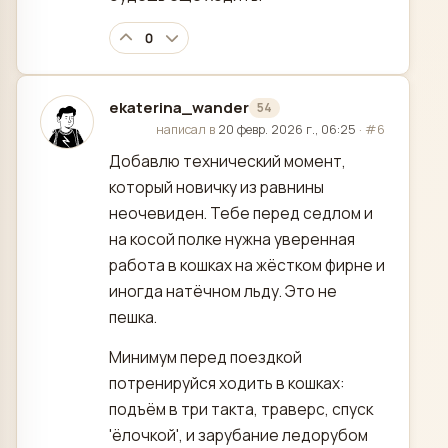
0
ekaterina_wander
54
отредактировано
написал в
20 февр. 2026 г., 06:25
·
#6
Добавлю технический момент,
который новичку из равнины
неочевиден. Тебе перед седлом и
на косой полке нужна уверенная
работа в кошках на жёстком фирне и
иногда натёчном льду. Это не
пешка.
Минимум перед поездкой
потренируйся ходить в кошках:
подъём в три такта, траверс, спуск
'ёлочкой', и зарубание ледорубом