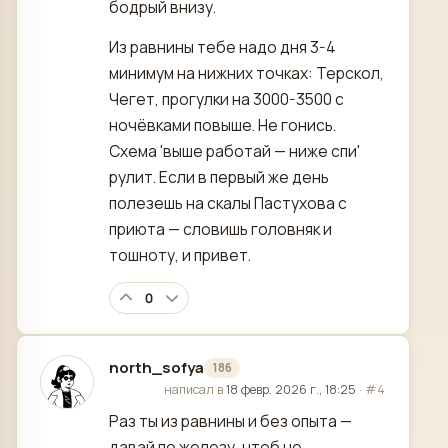
бодрый внизу.
Из равнины тебе надо дня 3-4
минимум на нижних точках: Терскол,
Чегет, прогулки на 3000-3500 с
ночёвками повыше. Не гонись.
Схема 'выше работай — ниже спи'
рулит. Если в первый же день
полезешь на скалы Пастухова с
приюта — словишь головняк и
тошноту, и привет.
0
north_sofya
186
отредактировано
написал в
18 февр. 2026 г., 18:25
·
#4
Раз ты из равнины и без опыта —
давай по железу, чтоб не