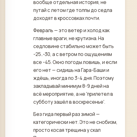
вообще отдельная история, не
путай с летом где толпы до седла
доходят в кроссовках почти.
Февраль — это ветер и холод как
главные враги, не крутизна. На
седловине стабильно может быть
-25..-30, а с ветром по ощущениям
все -45. Окно погоды ловишь, и если
его нет — сидишь на Гара-Баши и
ждёшь, иногда по 3-4 дня. Поэтому
закладывай минимум 8-9 дней на
всё мероприятие, а не 'прилетел в
субботу зашёл в воскресенье'.
Без гида первый раз зимой —
категорически нет. Это не снобизм,
просто косая трещина у скал