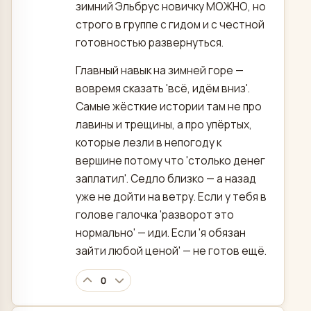
зимний Эльбрус новичку МОЖНО, но
строго в группе с гидом и с честной
готовностью развернуться.
Главный навык на зимней горе —
вовремя сказать 'всё, идём вниз'.
Самые жёсткие истории там не про
лавины и трещины, а про упёртых,
которые лезли в непогоду к
вершине потому что 'столько денег
заплатил'. Седло близко — а назад
уже не дойти на ветру. Если у тебя в
голове галочка 'разворот это
нормально' — иди. Если 'я обязан
зайти любой ценой' — не готов ещё.
0