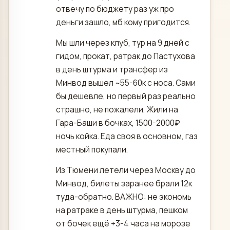
отвечу по бюджету раз уж про
деньги зашло, мб кому пригодится.
Мы шли через клуб, тур на 9 дней с
гидом, прокат, ратрак до Пастухова
в день штурма и трансфер из
Минвод вышел ~55-60к с носа. Сами
бы дешевле, но первый раз реально
страшно, не пожалели. Жили на
Гара-Баши в бочках, 1500-2000₽
ночь койка. Еда своя в основном, газ
местный покупали.
Из Тюмени летели через Москву до
Минвод, билеты заранее брали 12к
туда-обратно. ВАЖНО: не экономь
на ратраке в день штурма, пешком
от бочек ещё +3-4 часа на морозе