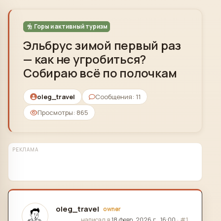
Skip to content
Горы и активный туризм
Эльбрус зимой первый раз
— как не угробиться?
Собираю всё по полочкам
oleg_travel
Сообщения: 11
Просмотры: 865
РЕКЛАМА
oleg_travel
owner
отредактировано
написал в
18 февр. 2026 г., 16:00
·
#1