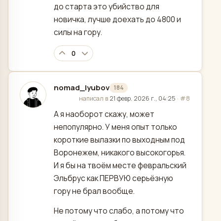
до старта это убийство для
новичка, лучше доехать до 4800 и
силы на гору.
0
nomad_lyubov
184
отредактировано
написал в
21 февр. 2026 г., 04:25
·
#8
А я наоборот скажу, может
непопулярно. У меня опыт только
короткие вылазки по выходным под
Воронежем, никакого высокогорья.
И я бы на твоём месте февральский
Эльбрус как ПЕРВУЮ серьёзную
гору не брал вообще.
Не потому что слабо, а потому что