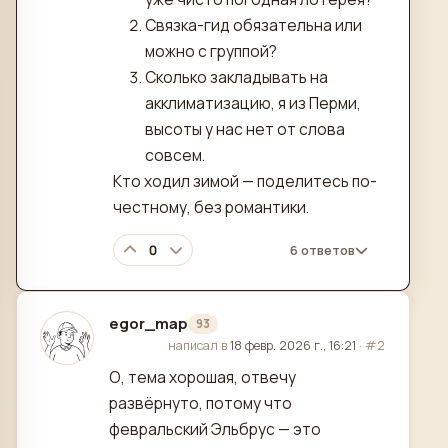
Связка-гид обязательна или
можно с группой?
Сколько закладывать на
акклиматизацию, я из Перми,
высоты у нас нет от слова
совсем.
Кто ходил зимой — поделитесь по-
честному, без романтики.
0
6 ответов
egor_map
93
отредактировано
написал в
18 февр. 2026 г., 16:21
·
#2
О, тема хорошая, отвечу
развёрнуто, потому что
февральский Эльбрус — это