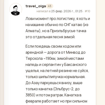
travel_olga
45
отредактировано
написал в
25 февр. 2026 г., 01:25
·
#10
Лови момент про логистику, я хоть и
на машине обычно по СНГ катаю (из
Алматы), но в Приэльбрусье тачка
это отдельная песня зимой.
Если поедешь своим ходом или
арендной — дорога от Минвод до
Терскола ~190км, зимой местами
наледь и серпантин у Баксанского
ущелья, на летней резине не суйся,
только шипы/липучка нормальная.
До Азау паркуешься внизу, выше
только канатка (Эльбрус-2, до
3850) и потом ратрак. Канатка в
феврале работает но при сильном