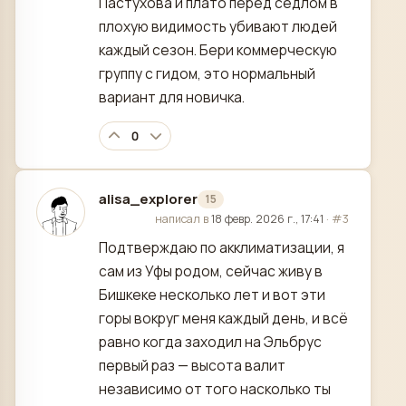
Пастухова и плато перед седлом в
плохую видимость убивают людей
каждый сезон. Бери коммерческую
группу с гидом, это нормальный
вариант для новичка.
0
alisa_explorer
15
отредактировано
написал в
18 февр. 2026 г., 17:41
·
#3
Подтверждаю по акклиматизации, я
сам из Уфы родом, сейчас живу в
Бишкеке несколько лет и вот эти
горы вокруг меня каждый день, и всё
равно когда заходил на Эльбрус
первый раз — высота валит
независимо от того насколько ты