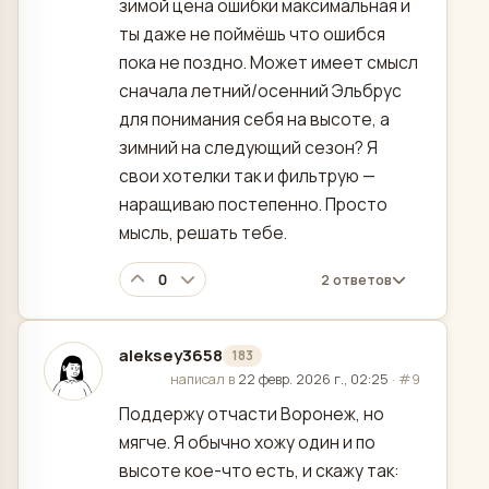
зимой цена ошибки максимальная и
ты даже не поймёшь что ошибся
пока не поздно. Может имеет смысл
сначала летний/осенний Эльбрус
для понимания себя на высоте, а
зимний на следующий сезон? Я
свои хотелки так и фильтрую —
наращиваю постепенно. Просто
мысль, решать тебе.
0
2 ответов
aleksey3658
183
отредактировано
написал в
22 февр. 2026 г., 02:25
·
#9
Поддержу отчасти Воронеж, но
мягче. Я обычно хожу один и по
высоте кое-что есть, и скажу так: