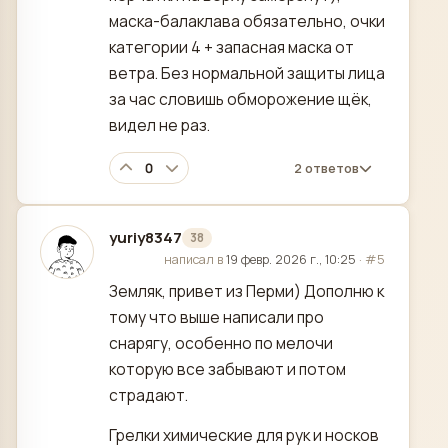
маска-балаклава обязательно, очки
категории 4 + запасная маска от
ветра. Без нормальной защиты лица
за час словишь обморожение щёк,
видел не раз.
0
2 ответов
yuriy8347
38
отредактировано
написал в
19 февр. 2026 г., 10:25
·
#5
Земляк, привет из Перми) Дополню к
тому что выше написали про
снарягу, особенно по мелочи
которую все забывают и потом
страдают.
Грелки химические для рук и носков