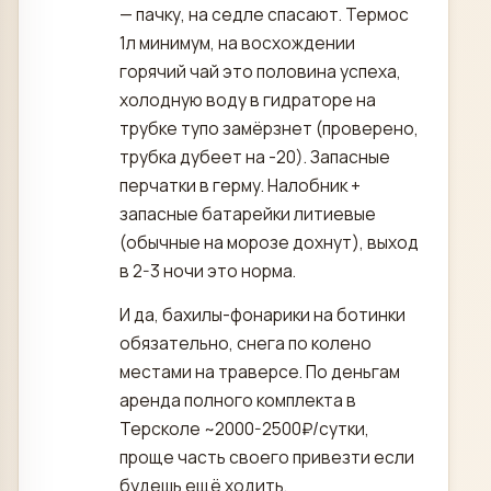
— пачку, на седле спасают. Термос
1л минимум, на восхождении
горячий чай это половина успеха,
холодную воду в гидраторе на
трубке тупо замёрзнет (проверено,
трубка дубеет на -20). Запасные
перчатки в герму. Налобник +
запасные батарейки литиевые
(обычные на морозе дохнут), выход
в 2-3 ночи это норма.
И да, бахилы-фонарики на ботинки
обязательно, снега по колено
местами на траверсе. По деньгам
аренда полного комплекта в
Терсколе ~2000-2500₽/сутки,
проще часть своего привезти если
будешь ещё ходить.