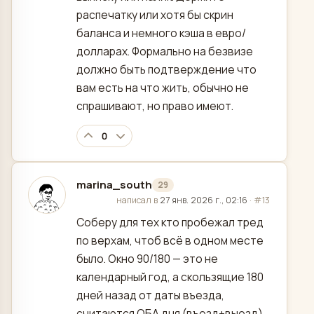
распечатку или хотя бы скрин
баланса и немного кэша в евро/
долларах. Формально на безвизе
должно быть подтверждение что
вам есть на что жить, обычно не
спрашивают, но право имеют.
0
marina_south
29
отредактировано
написал в
27 янв. 2026 г., 02:16
·
#13
Соберу для тех кто пробежал тред
по верхам, чтоб всё в одном месте
было. Окно 90/180 — это не
календарный год, а скользящие 180
дней назад от даты въезда,
считаются ОБА дня (въезд+выезд).