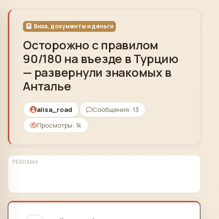
Skip to content
Виза, документы и деньги
Осторожно с правилом
90/180 на въезде в Турцию
— развернули знакомых в
Анталье
alisa_road
Сообщения: 13
Просмотры: 1k
РЕКЛАМА