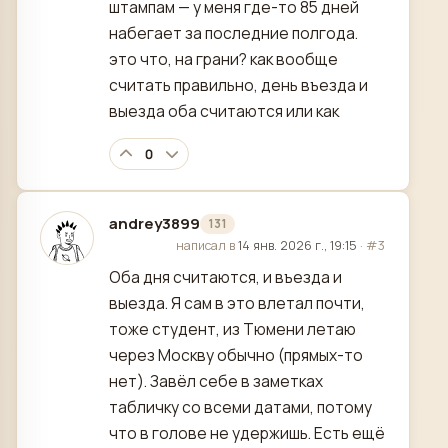
штампам — у меня где-то 85 дней
набегает за последние полгода.
это что, на грани? как вообще
считать правильно, день въезда и
выезда оба считаются или как
0
andrey3899
131
отредактировано
написал в
14 янв. 2026 г., 19:15
·
#3
Оба дня считаются, и въезда и
выезда. Я сам в это влетал почти,
тоже студент, из Тюмени летаю
через Москву обычно (прямых-то
нет). Завёл себе в заметках
табличку со всеми датами, потому
что в голове не удержишь. Есть ещё