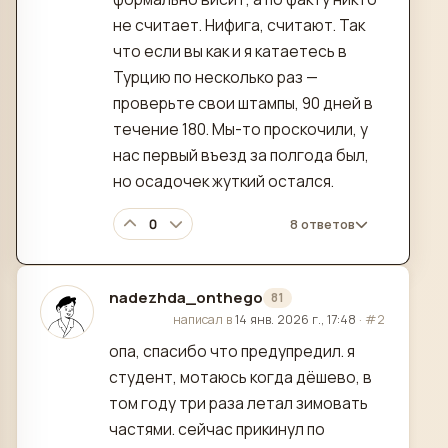
не считает. Нифига, считают. Так
что если вы как и я катаетесь в
Турцию по несколько раз —
проверьте свои штампы, 90 дней в
течение 180. Мы-то проскочили, у
нас первый въезд за полгода был,
но осадочек жуткий остался.
0
8 ответов
nadezhda_onthego
81
отредактировано
написал в
14 янв. 2026 г., 17:48
·
#2
опа, спасибо что предупредил. я
студент, мотаюсь когда дёшево, в
том году три раза летал зимовать
частями. сейчас прикинул по