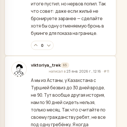
итоге пустил, но нервов попил. Так
что совет: даже если жильё не
бронируете заранее — сделайте
хотя бы одну отменяемую бронь в
букинге для показа на границе.
0
viktoriya_trek
65
отредактировано
написал в
23 янв. 2026 г., 12:16
·
#11
А мы из Астаны, у Казахстана с
Турцией безвиз до 30 дней вроде,
не 90. Тут вообще другая история,
нам по 90 дней сидеть нельзя,
только месяц. Так что считайте по
своему гражданству ребят, не все
под одну гребёнку. Я когда