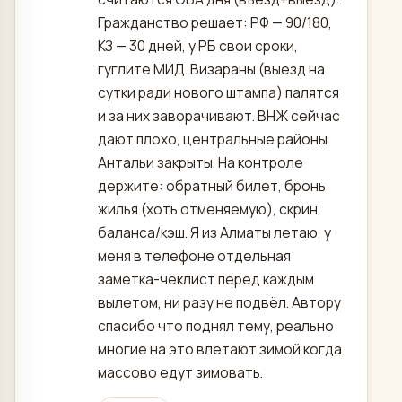
Гражданство решает: РФ — 90/180,
КЗ — 30 дней, у РБ свои сроки,
гуглите МИД. Визараны (выезд на
сутки ради нового штампа) палятся
и за них заворачивают. ВНЖ сейчас
дают плохо, центральные районы
Антальи закрыты. На контроле
держите: обратный билет, бронь
жилья (хоть отменяемую), скрин
баланса/кэш. Я из Алматы летаю, у
меня в телефоне отдельная
заметка-чеклист перед каждым
вылетом, ни разу не подвёл. Автору
спасибо что поднял тему, реально
многие на это влетают зимой когда
массово едут зимовать.