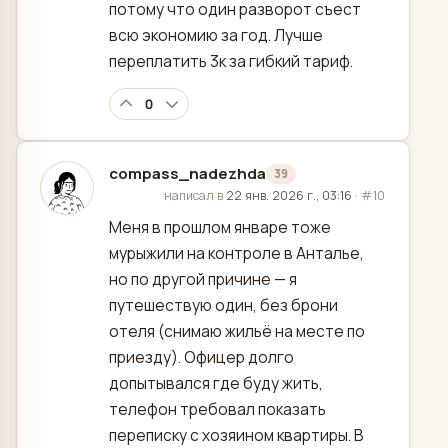
потому что один разворот съест
всю экономию за год. Лучше
переплатить 3к за гибкий тариф.
0
compass_nadezhda
39
отредактировано
написал в
22 янв. 2026 г., 03:16
·
#10
Меня в прошлом январе тоже
мурыжили на контроле в Анталье,
но по другой причине — я
путешествую один, без брони
отеля (снимаю жильё на месте по
приезду). Офицер долго
допытывался где буду жить,
телефон требовал показать
переписку с хозяином квартиры. В