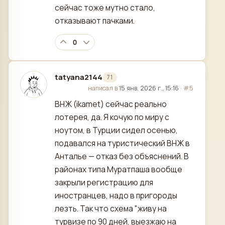
сейчас тоже мутно стало,
отказывают пачками.
0
tatyana2144
71
отредактировано
написал в
15 янв. 2026 г., 15:16
·
#5
ВНЖ (ikamet) сейчас реально
лотерея, да. Я кочую по миру с
ноутом, в Турции сидел осенью,
подавался на туристический ВНЖ в
Анталье — отказ без объяснений. В
районах типа Муратпаша вообще
закрыли регистрацию для
иностранцев, надо в пригороды
лезть. Так что схема "живу на
турвизе по 90 дней, выезжаю на