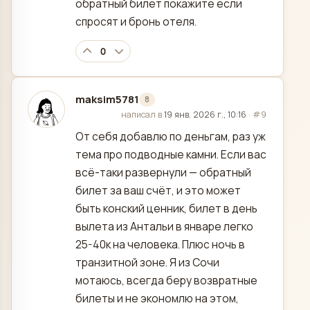
обратный билет покажите если
спросят и бронь отеля.
0
maksim5781
8
отредактировано
написал в
19 янв. 2026 г., 10:16
·
#9
От себя добавлю по деньгам, раз уж
тема про подводные камни. Если вас
всё-таки развернули — обратный
билет за ваш счёт, и это может
быть конский ценник, билет в день
вылета из Антальи в январе легко
25-40к на человека. Плюс ночь в
транзитной зоне. Я из Сочи
мотаюсь, всегда беру возвратные
билеты и не экономлю на этом,