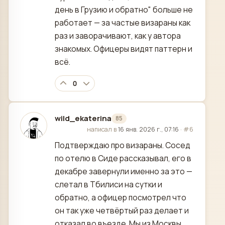
день в Грузию и обратно" больше не
работает — за частые визараны как
раз и заворачивают, как у автора
знакомых. Офицеры видят паттерн и
всё.
0
wild_ekaterina
85
отредактировано
написал в
16 янв. 2026 г., 07:16
·
#6
Подтверждаю про визараны. Сосед
по отелю в Сиде рассказывал, его в
декабре завернули именно за это —
слетал в Тбилиси на сутки и
обратно, а офицер посмотрел что
он так уже четвёртый раз делает и
отказал во въезде. Мы из Москвы