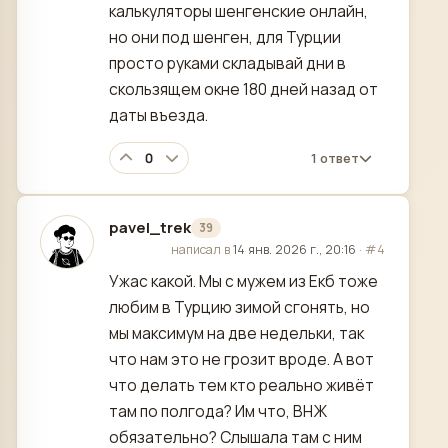
калькуляторы шенгенские онлайн,
но они под шенген, для Турции
просто руками складывай дни в
скользящем окне 180 дней назад от
даты въезда.
0
1 ответ
pavel_trek
39
отредактировано
написал в
14 янв. 2026 г., 20:16
·
#4
Ужас какой. Мы с мужем из Екб тоже
любим в Турцию зимой сгонять, но
мы максимум на две недельки, так
что нам это не грозит вроде. А вот
что делать тем кто реально живёт
там по полгода? Им что, ВНЖ
обязательно? Слышала там с ним