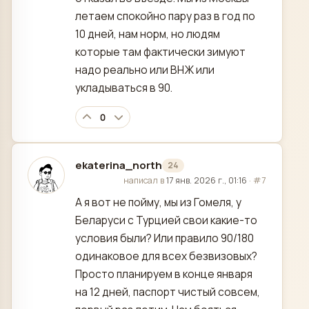
летаем спокойно пару раз в год по
10 дней, нам норм, но людям
которые там фактически зимуют
надо реально или ВНЖ или
укладываться в 90.
0
ekaterina_north
24
отредактировано
написал в
17 янв. 2026 г., 01:16
·
#7
А я вот не пойму, мы из Гомеля, у
Беларуси с Турцией свои какие-то
условия были? Или правило 90/180
одинаковое для всех безвизовых?
Просто планируем в конце января
на 12 дней, паспорт чистый совсем,