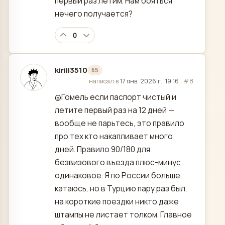
первый раз летим. Нам бояться
нечего получается?
0
kirill3510
65
отредактировано
написал в
17 янв. 2026 г., 19:16
·
#8
@Гомель если паспорт чистый и
летите первый раз на 12 дней —
вообще не парьтесь, это правило
про тех кто накапливает много
дней. Правило 90/180 для
безвизового въезда плюс-минус
одинаковое. Я по России больше
катаюсь, но в Турцию пару раз был,
на короткие поездки никто даже
штампы не листает толком. Главное