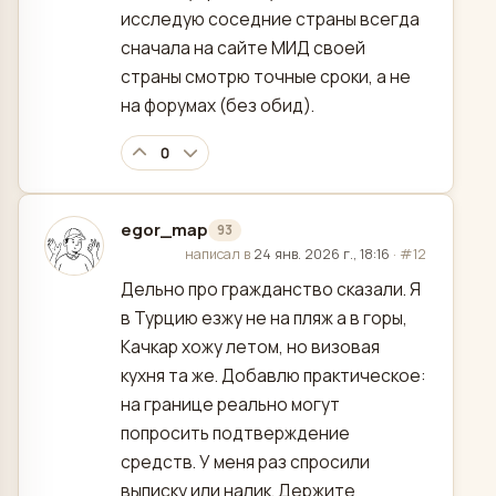
исследую соседние страны всегда
сначала на сайте МИД своей
страны смотрю точные сроки, а не
на форумах (без обид).
0
egor_map
93
отредактировано
написал в
24 янв. 2026 г., 18:16
·
#12
Дельно про гражданство сказали. Я
в Турцию езжу не на пляж а в горы,
Качкар хожу летом, но визовая
кухня та же. Добавлю практическое:
на границе реально могут
попросить подтверждение
средств. У меня раз спросили
выписку или налик. Держите