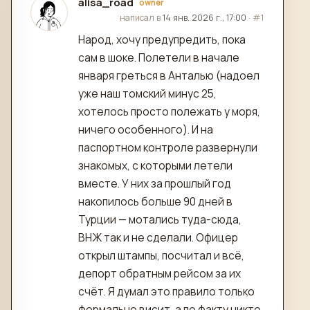
alisa_road
owner
отредактировано
написал в
14 янв. 2026 г., 17:00
·
#1
Народ, хочу предупредить, пока
сам в шоке. Полетели в начале
января греться в Анталью (надоел
уже наш томский минус 25,
хотелось просто полежать у моря,
ничего особенного). И на
паспортном контроле развернули
знакомых, с которыми летели
вместе. У них за прошлый год
накопилось больше 90 дней в
Турции — мотались туда-сюда,
ВНЖ так и не сделали. Офицер
открыл штампы, посчитал и всё,
депорт обратным рейсом за их
счёт. Я думал это правило только
формально висит, а по факту никто